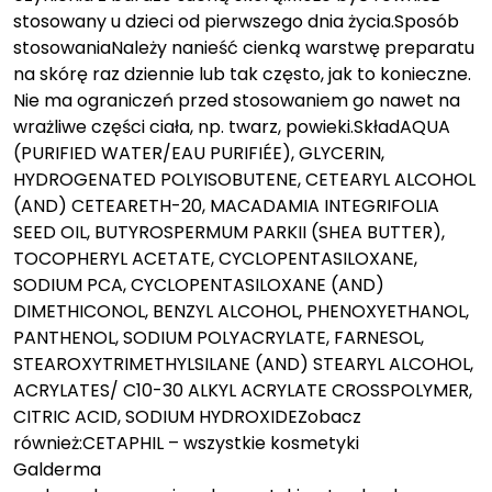
stosowany u dzieci od pierwszego dnia życia.Sposób
stosowaniaNależy nanieść cienką warstwę preparatu
na skórę raz dziennie lub tak często, jak to konieczne.
Nie ma ograniczeń przed stosowaniem go nawet na
wrażliwe części ciała, np. twarz, powieki.SkładAQUA
(PURIFIED WATER/EAU PURIFIÉE), GLYCERIN,
HYDROGENATED POLYISOBUTENE, CETEARYL ALCOHOL
(AND) CETEARETH-20, MACADAMIA INTEGRIFOLIA
SEED OIL, BUTYROSPERMUM PARKII (SHEA BUTTER),
TOCOPHERYL ACETATE, CYCLOPENTASILOXANE,
SODIUM PCA, CYCLOPENTASILOXANE (AND)
DIMETHICONOL, BENZYL ALCOHOL, PHENOXYETHANOL,
PANTHENOL, SODIUM POLYACRYLATE, FARNESOL,
STEAROXYTRIMETHYLSILANE (AND) STEARYL ALCOHOL,
ACRYLATES/ C10-30 ALKYL ACRYLATE CROSSPOLYMER,
CITRIC ACID, SODIUM HYDROXIDEZobacz
również:CETAPHIL – wszystkie kosmetyki
Galderma