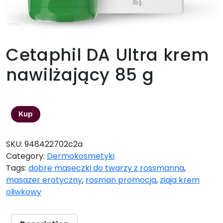
Cetaphil DA Ultra krem
nawilżający 85 g
31,99
zł
Kup
SKU:
948422702c2a
Category:
Dermokosmetyki
Tags:
dobre maseczki do twarzy z rossmanna
,
masazer erotyczny
,
rosman promocja
,
ziaja krem
oliwkowy