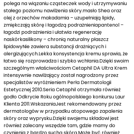
polega na wiązaniu cząsteczek wody i utrzymywaniu
stałego poziomu nawilżenia skóry.masło Shea oraz
olej z orzechów makadamia – uzupełniają lipidy,
zmiękczają skórę i łagodzą podrażnieniapantenol –
łagodzi podrażnienia i ułatwia regenerację
naskórkasilikony – chronią naturalny płaszcz
lipidowyNie zawiera substancji drażniących i
alergizujących.Lekka konsystencja kremu sprawia, że
łatwo się rozprowadza i szybko wchłania.Dzięki swoim
szczególnym właściwościom Cetaphil DA Ultra Krem
intensywnie nawilżający został nagrodzony przez
specjalistów wyróżnieniem Perła Dermatologii
Estetycznej 2010.Seria Cetaphil otrzymała również
godło Odkrycie Roku ogólnopolskiego konkursu Laur
Klienta 2011.WskazaniaJest rekomendowany przez
dermatologów w przypadku atopowego zapalenia
skóry oraz wyprysku.Dzięki swojemu składowi jest
również zalecany wszędzie tam, gdzie mamy do
czynienia z bardzo suchą skórą.Może być również