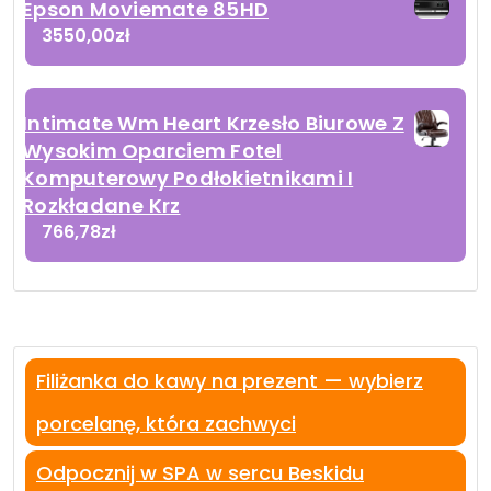
Epson Moviemate 85HD
3550,00
zł
Intimate Wm Heart Krzesło Biurowe Z
Wysokim Oparciem Fotel
Komputerowy Podłokietnikami I
Rozkładane Krz
766,78
zł
Filiżanka do kawy na prezent — wybierz
porcelanę, która zachwyci
Odpocznij w SPA w sercu Beskidu