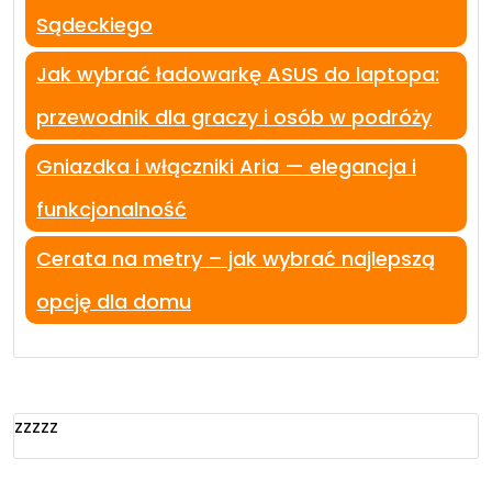
Sądeckiego
Jak wybrać ładowarkę ASUS do laptopa:
przewodnik dla graczy i osób w podróży
Gniazdka i włączniki Aria — elegancja i
funkcjonalność
Cerata na metry – jak wybrać najlepszą
opcję dla domu
zzzzz