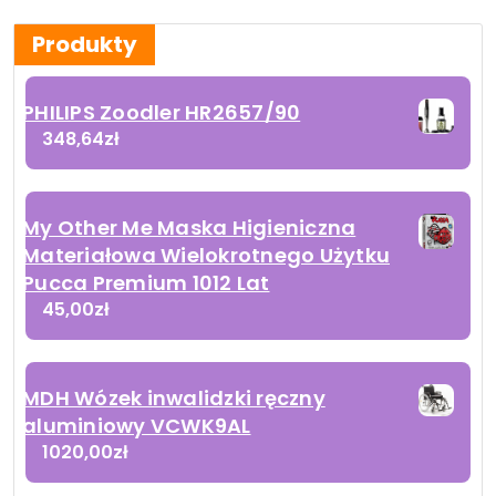
Produkty
PHILIPS Zoodler HR2657/90
348,64
zł
My Other Me Maska Higieniczna
Materiałowa Wielokrotnego Użytku
Pucca Premium 1012 Lat
45,00
zł
MDH Wózek inwalidzki ręczny
aluminiowy VCWK9AL
1020,00
zł