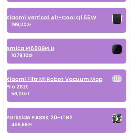
Xiaomi Vertical Air-Cool Qi 55W
199,00
zł
Amica PI6509PLU
1079,10
zł
Xiaomi Filtr Mi Robot Vacuum Mop
Pro 2Szt
59,00
zł
Parkside PASSK 20-Li B2
469,99
zł