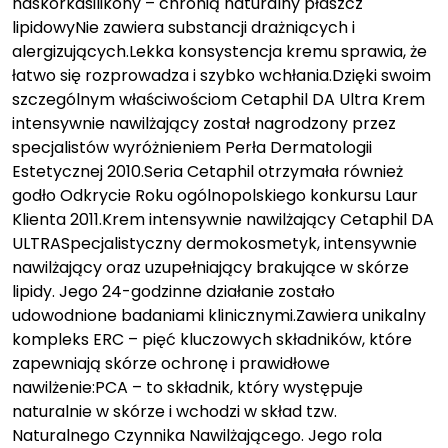
naskórkasilikony – chronią naturalny płaszcz
lipidowyNie zawiera substancji drażniących i
alergizujących.Lekka konsystencja kremu sprawia, że
łatwo się rozprowadza i szybko wchłania.Dzięki swoim
szczególnym właściwościom Cetaphil DA Ultra Krem
intensywnie nawilżający został nagrodzony przez
specjalistów wyróżnieniem Perła Dermatologii
Estetycznej 2010.Seria Cetaphil otrzymała również
godło Odkrycie Roku ogólnopolskiego konkursu Laur
Klienta 2011.Krem intensywnie nawilżający Cetaphil DA
ULTRASpecjalistyczny dermokosmetyk, intensywnie
nawilżający oraz uzupełniający brakujące w skórze
lipidy. Jego 24-godzinne działanie zostało
udowodnione badaniami klinicznymi.Zawiera unikalny
kompleks ERC – pięć kluczowych składników, które
zapewniają skórze ochronę i prawidłowe
nawilżenie:PCA – to składnik, który występuje
naturalnie w skórze i wchodzi w skład tzw.
Naturalnego Czynnika Nawilżającego. Jego rola