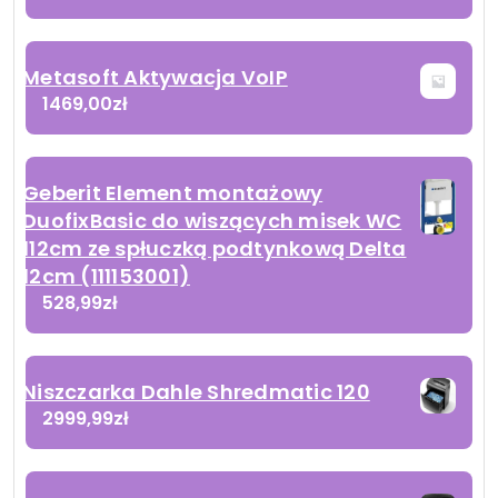
Metasoft Aktywacja VoIP
1469,00
zł
Geberit Element montażowy
DuofixBasic do wiszących misek WC
112cm ze spłuczką podtynkową Delta
12cm (111153001)
528,99
zł
Niszczarka Dahle Shredmatic 120
2999,99
zł