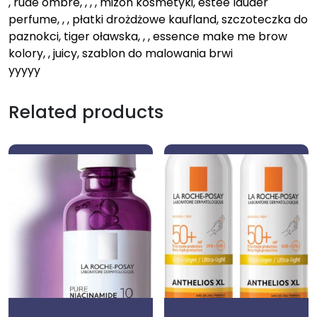
, rude ombre, , , , mizon kosmetyki, estee lauder
perfume, , , płatki drożdżowe kaufland, szczoteczka do
paznokci, tiger oławska, , , essence make me brow
kolory, , juicy, szablon do malowania brwi
yyyyy
Related products