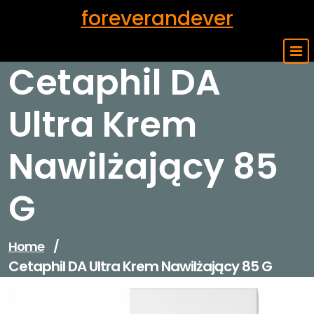
Skip
foreverandever
to
content
Cetaphil DA
Ultra Krem
Nawilżający 85
G
Home
/
Cetaphil DA Ultra Krem Nawilżający 85 G