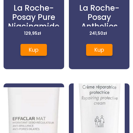
La Roche-
La Roche-
Posay Pure
Posay
Niacinamide
Anthelios
10 Serum Do
129,95
zł
Ultra-Light
241,50
zł
Twarzy 30ml
Spf50+ Sun
Kup
Kup
Protection
Spray 2x200ml