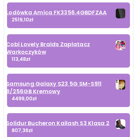
Lodówka Amica FK3356.4GBDFZAA
2519,10
zł
Cobi Lovely Braids Zaplatacz
Warkoczyków
113,48
zł
Samsung Galaxy S23 5G SM-S911
8/256GB Kremowy
4499,00
zł
Solidur Bucheron Kailash S3 Klasa 2
807,36
zł