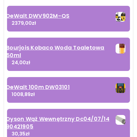
DeWalt DWV902M-QS
2379,00
zł
Bourjois Kobaco Woda Toaletowa
50ml
24,00
zł
DeWalt 100m DW03101
1008,89
zł
Dyson Wąż Wewnętrzny Dc04/07/14
90421905
30,35
zł