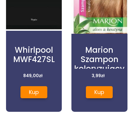
Whirlpool
Marion
MWF427SL
Szampon
koloryzujący
849,00
zł
z wyciągiem z
3,99
zł
aloesu w
Kup
Kup
saszetce 62