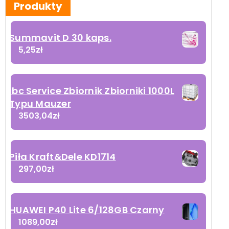
Produkty
Summavit D 30 kaps.
5,25
zł
Ibc Service Zbiornik Zbiorniki 1000L
Typu Mauzer
3503,04
zł
Piła Kraft&Dele KD1714
297,00
zł
HUAWEI P40 Lite 6/128GB Czarny
1089,00
zł