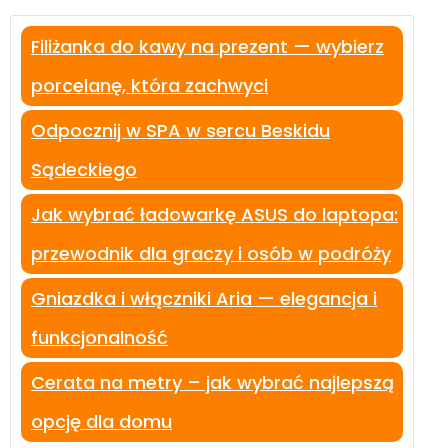
Filiżanka do kawy na prezent — wybierz
porcelanę, która zachwyci
Odpocznij w SPA w sercu Beskidu
Sądeckiego
Jak wybrać ładowarkę ASUS do laptopa:
przewodnik dla graczy i osób w podróży
Gniazdka i włączniki Aria — elegancja i
funkcjonalność
Cerata na metry – jak wybrać najlepszą
opcję dla domu