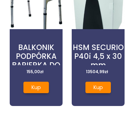
BALKONIK
HSM SECURIO
PODPÓRKA
P40i 4,5 x 30
BARIERKA DO
mm
CHODZENIA
155,00
zł
13504,99
zł
TRWAŁA
Kup
Kup