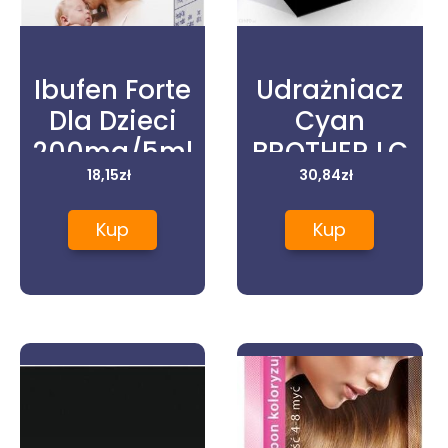
Ibufen Forte
Udrażniacz
Dla Dzieci
Cyan
200mg/5ml
BROTHER LC
Zawiesina O
18,15
zł
985 C
30,84
zł
Smak
zamiennik
Kup
Kup
Malinowy
LC985C
100ml