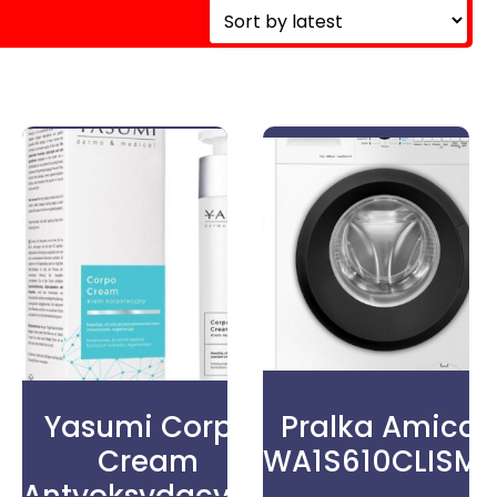
Yasumi Corpo
Pralka Amica
Cream
WA1S610CLISMT
Antyoksydacyjny