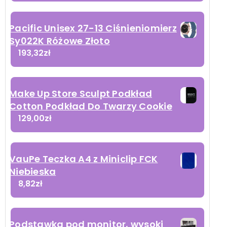
Pacific Unisex 27-13 Ciśnieniomierz
Sy022K Różowe Złoto
193,32
zł
Make Up Store Sculpt Podkład
Cotton Podkład Do Twarzy Cookie
129,00
zł
VauPe Teczka A4 z Miniclip FCK
Niebieska
8,82
zł
Podstawka pod monitor, wysoki