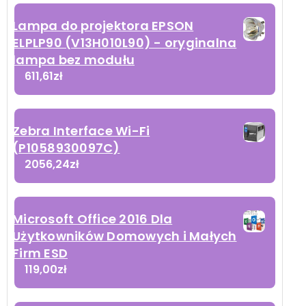
Lampa do projektora EPSON
ELPLP90 (V13H010L90) - oryginalna
lampa bez modułu
611,61
zł
Zebra Interface Wi-Fi
(P1058930097C)
2056,24
zł
Microsoft Office 2016 Dla
Użytkowników Domowych i Małych
Firm ESD
119,00
zł