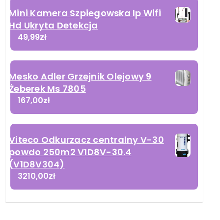
Mini Kamera Szpiegowska Ip Wifi
Hd Ukryta Detekcja
49,99
zł
Mesko Adler Grzejnik Olejowy 9
Żeberek Ms 7805
167,00
zł
Viteco Odkurzacz centralny V-30
powdo 250m2 V1D8V-30.4
(V1D8V304)
3210,00
zł