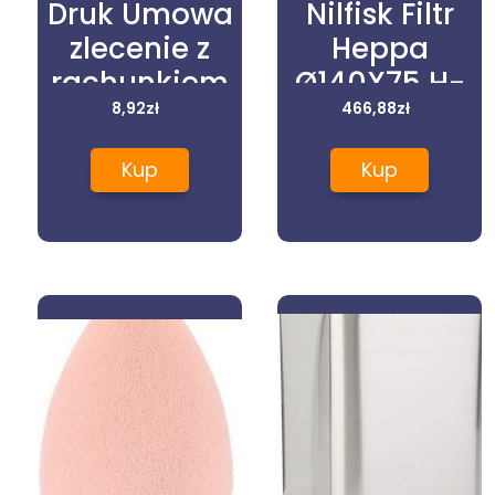
Druk Umowa
Nilfisk Filtr
zlecenie z
Heppa
rachunkiem
Ø140X75 H-
Typograf
8,92
zł
Class
466,88
zł
01054 A4
107413555
Kup
Kup