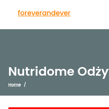
Skip
to
foreverandever
content
Nutridome Odży
Home
/