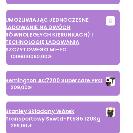
UMOŻLIWIAJĄC JEDNOCZESNE
ŁADOWANIE NA DWÓCH
RÓWNOLEGŁYCH KIERUNKACH) I
TECHNOLOGIĘ ŁADOWANIA
SZCZYTOWEGO MI-FC
1006010060,00
zł
Remington AC7200 Supercare PRO
209,00
zł
Stanley Składany Wózek
Transportowy Sxwtd-Ft585 120Kg
299,00
zł