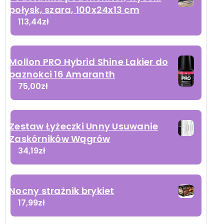
połysk, szara, 100x24x13 cm
113,44
zł
Mollon PRO Hybrid Shine Lakier do
paznokci 16 Amaranth
75,00
zł
Zestaw Łyżeczki Unny Usuwanie
Zaskórników Wągrów
34,19
zł
Nocny strażnik brykiet
17,99
zł