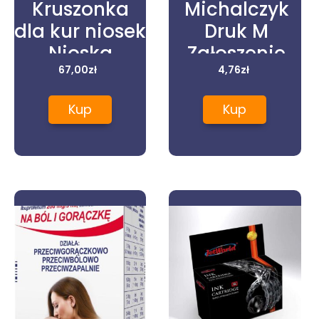
Kruszonka
Michalczyk
dla kur niosek
Druk M
Nioska
Zgłoszenie
Farmerska
67,00
zł
Reklamacyjne
4,76
zł
25kg
601-3
Kup
Kup