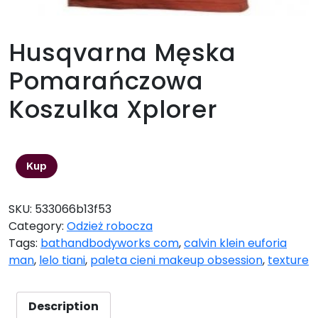
Husqvarna Męska
Pomarańczowa
Koszulka Xplorer
75,00
zł
Kup
SKU:
533066b13f53
Category:
Odzież robocza
Tags:
bathandbodyworks com
,
calvin klein euforia
man
,
lelo tiani
,
paleta cieni makeup obsession
,
texture
Description