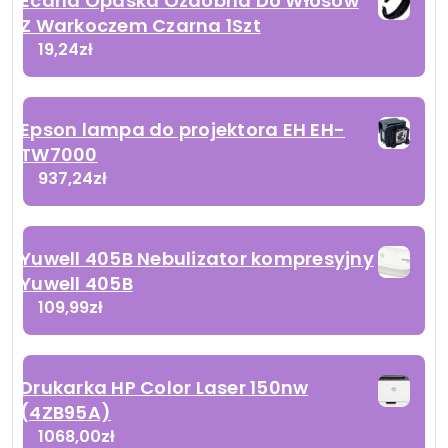
Ecarla Opaska Ozdobna Do Włosów
Z Warkoczem Czarna 1Szt
19,24
zł
Epson lampa do projektora EH EH-
TW7000
937,24
zł
Yuwell 405B Nebulizator kompresyjny
Yuwell 405B
109,99
zł
Drukarka HP Color Laser 150nw
(4ZB95A)
1068,00
zł