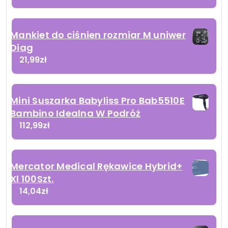
Mankiet do ciśnien rozmiar M uniwer
Diag
21,99
zł
Mini Suszarka Babyliss Pro Bab5510E
Bambino Idealna W Podróż
112,99
zł
Mercator Medical Rękawice Hybrid+
Xl 100Szt.
14,04
zł