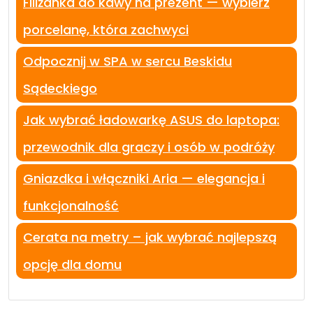
Filiżanka do kawy na prezent — wybierz
porcelanę, która zachwyci
Odpocznij w SPA w sercu Beskidu
Sądeckiego
Jak wybrać ładowarkę ASUS do laptopa:
przewodnik dla graczy i osób w podróży
Gniazdka i włączniki Aria — elegancja i
funkcjonalność
Cerata na metry – jak wybrać najlepszą
opcję dla domu