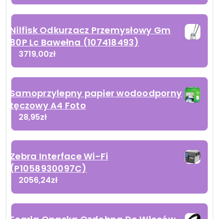
Nilfisk Odkurzacz Przemysłowy Gm
80P Lc Bawełna (107418493)
3719,00
zł
Samoprzylepny papier wodoodporny
tęczowy A4 Foto
28,95
zł
Zebra Interface Wi-Fi
(P1058930097C)
2056,24
zł