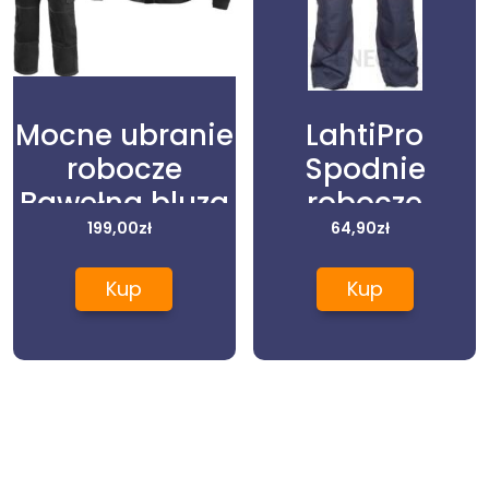
Mocne ubranie
LahtiPro
robocze
Spodnie
Bawełna bluza
robocze
ogrodniczki 68
199,00
zł
ochronne do
64,90
zł
pasa H:164
Kup
Kup
W:72-76 Allton
S LPAS64S