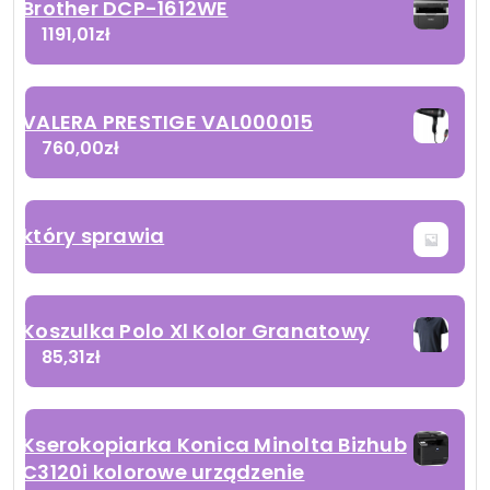
Brother DCP-1612WE
1191,01
zł
VALERA PRESTIGE VAL000015
760,00
zł
który sprawia
Koszulka Polo Xl Kolor Granatowy
85,31
zł
Kserokopiarka Konica Minolta Bizhub
C3120i kolorowe urządzenie