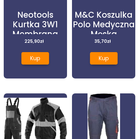
Neotools
M&C Koszulka
Kurtka 3W1
Polo Medyczna
Membrana
Męska
10000 3Xl Neo
225,90
zł
Lawenda XXL
35,70
zł
81-572-Xxxl
Kup
Kup