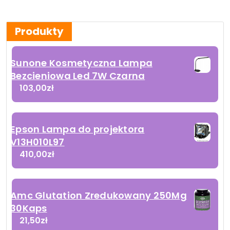
Produkty
Sunone Kosmetyczna Lampa
Bezcieniowa Led 7W Czarna
103,00
zł
Epson Lampa do projektora
V13H010L97
410,00
zł
Amc Glutation Zredukowany 250Mg
30Kaps
21,50
zł