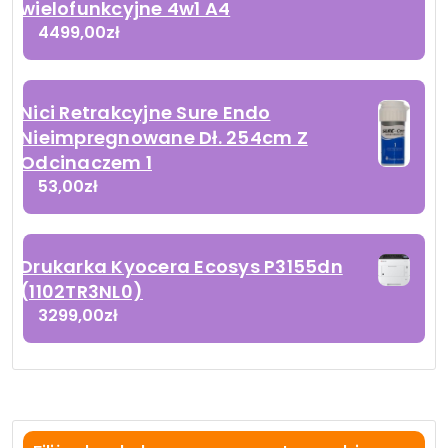
wielofunkcyjne 4w1 A4
4499,00
zł
Nici Retrakcyjne Sure Endo
Nieimpregnowane Dł. 254cm Z
Odcinaczem 1
53,00
zł
Drukarka Kyocera Ecosys P3155dn
(1102TR3NL0)
3299,00
zł