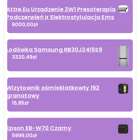
Attre.Eu Urządzenie 3W1 Presoterapia
Podczerwień Ir Elektrostylulacja Ems
6000,00
zł
Lodówka Samsung RB30J3415S9
3320,49
zł
Wizytownik ośmioklatkowty 192
granatowy
15,85
zł
Epson EB-W70 Czarny
5999,00
zł