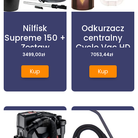
Nilfisk
Odkurzacz
Supreme 150 +
centralny
Zestaw
Cyclo Vac HD
sprzątający
3499,00
zł
7053,44
851 +
zł
9m Wireless+
Separator
Kup
Kup
+ Separator
bezfiltrowy
kominkowy
True Cyclonic