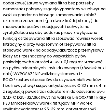
dodatkowe)Łatwa wymiana filtra bez potrzeby
demontażu pokrywy ssącejWyposażony w uchwyt na
wąż i expander do łatwego zamocowania kablaZ
czterema zaczepami (po dwa z każdej strony) do
mocowania pasów mocujących i uchwytu na
żyrafęZaleca się aby podczas pracy z wyłączona
funkcją otrzepywania filtra stosować również worek
filtracyjny a przy włączonym otrzepywaniu filtra
stosować worek na odpadyOdkurzacz przemysłowy
klasy M: Przeznaczony do wszystkich pyłów
posiadających wartości AGW ≥ 0,1 mg/m³.Stosować
do pyłów mineralnych i pyłu drzewnego (również buk i
dąb).WYPOSAŻENIEwalizka systemowa L-
BOXX®zestaw akcesoriów do czyszczenia5 worków
flizelinowychwąż ssący antystatyczny Ø 32 mm x 4 m
z regulacją powietrza i adapterem do odsysania pyłu
SAD-C D25-32ASuchwyt na walizkę L-BOXX®filtr klasy
PES Mmateriałowy worek filtrujący MPP worek
utylizującyadapter Ø 25-32 mm, antystatyczny2