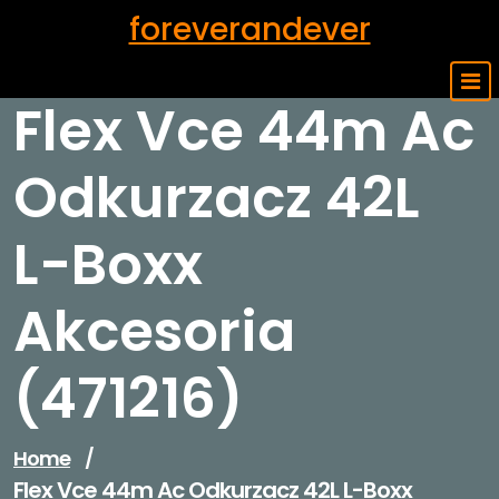
Skip
foreverandever
to
content
Flex Vce 44m Ac
Odkurzacz 42L
L-Boxx
Akcesoria
(471216)
Home
/
Flex Vce 44m Ac Odkurzacz 42L L-Boxx