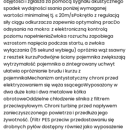
objętości i zgłasza za pomocą sygnału akustycznego
spadek wydajności ssania poniżej wymaganej
wartości minimalnej tj. ≤ 20m/sPokrętło z regulacją
siły ciągu odkurzacza zapewnia optymalną pracDo
odsysania na mokro: z elektroniczną kontrolą
poziomu napełnieniaZwłoka rozruchu zapobiega
wzrostom napięcia podczas startu, a zwłoka
wyłączania (15 sekund wybiegu) opróżnia wąż ssawny
z resztek kurzuPodwójne ściany pojemnika zwiększają
wytrzymałość pojemnika a zintegrowany uchwyt
ułatwia opróżnianie brudu i kurzu z
pojemnikaMechanizm antystatyczny chroni przed
elektryzowaniem się węża ssącegoWyposażony w
dwa duże koła i dwa metalowe kółka
obrotoweOddzielne chłodzenie silnika z filtrem
przeciwpyłowym. Chroni turbinę przed napływem
zanieczyszczonego powietrza i przedłuża jego
żywotność. (Filtr PES przeciw przedostawaniu się
drobnych pyłów dostępny również jako wyposażenie