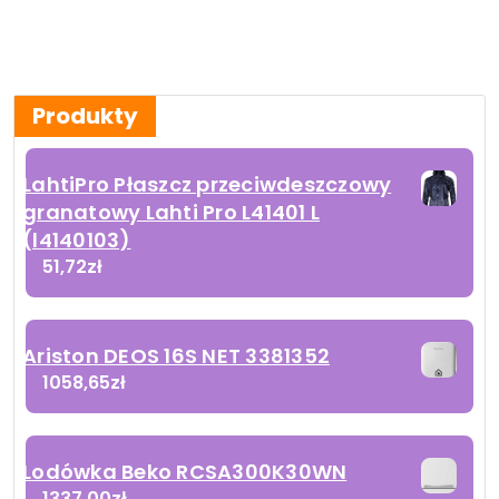
Produkty
LahtiPro Płaszcz przeciwdeszczowy
granatowy Lahti Pro L41401 L
(l4140103)
51,72
zł
Ariston DEOS 16S NET 3381352
1058,65
zł
Lodówka Beko RCSA300K30WN
1337,00
zł