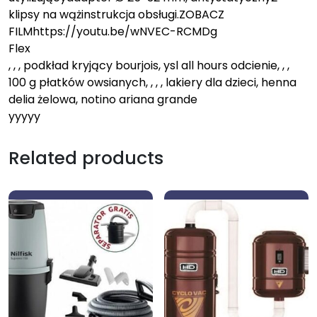
klipsy na wążinstrukcja obsługi.ZOBACZ
FILMhttps://youtu.be/wNVEC-RCMDg
Flex
, , , podkład kryjący bourjois, ysl all hours odcienie, , ,
100 g płatków owsianych, , , , lakiery dla dzieci, henna
delia żelowa, notino ariana grande
yyyyy
Related products