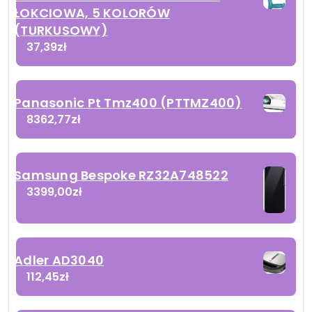
ŁOKCIOWA, 5 KOLORÓW
(TURKUSOWY)
37,39
zł
Panasonic Pt Tmz400 (PTTMZ400)
8362,77
zł
Samsung Bespoke RZ32A748522
3399,00
zł
Adler AD3040
112,45
zł