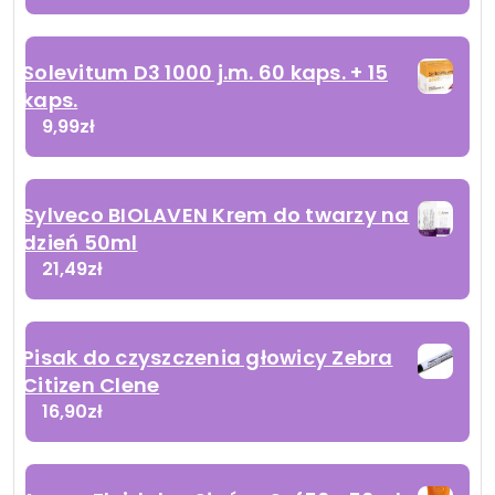
Solevitum D3 1000 j.m. 60 kaps. + 15
kaps.
9,99
zł
Sylveco BIOLAVEN Krem do twarzy na
dzień 50ml
21,49
zł
Pisak do czyszczenia głowicy Zebra
Citizen Clene
16,90
zł