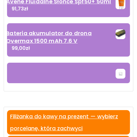
Avene Fluidalne Słońce Spf50+ 50ml
91,73
zł
Bateria akumulator do drona
Overmax 1500 mAh 7.6 V
99,00
zł
Filiżanka do kawy na prezent — wybierz
porcelanę, która zachwyci