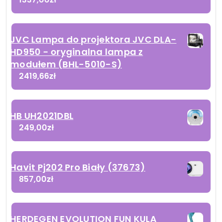
JVC Lampa do projektora JVC DLA-
HD950 - oryginalna lampa z
modułem (BHL-5010-S)
2419,66
zł
HB UH2021DBL
249,00
zł
Havit Pj202 Pro Biały (37673)
857,00
zł
HERDEGEN EVOLUTION FUN KULA