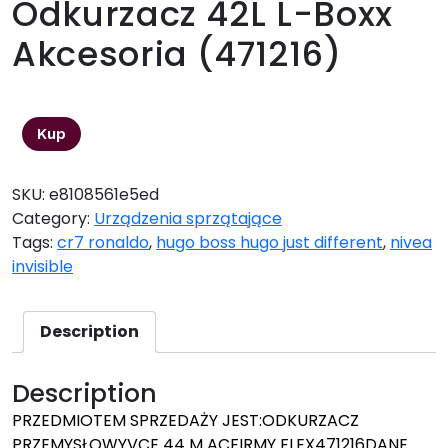
Odkurzacz 42L L-Boxx
Akcesoria (471216)
4249,00
zł
Kup
SKU:
e8108561e5ed
Category:
Urządzenia sprzątające
Tags:
cr7 ronaldo
,
hugo boss hugo just different
,
nivea
invisible
Description
Description
PRZEDMIOTEM SPRZEDAŻY JEST:ODKURZACZ
PRZEMYSŁOWYVCE 44 M ACFIRMY FLEX471216DANE