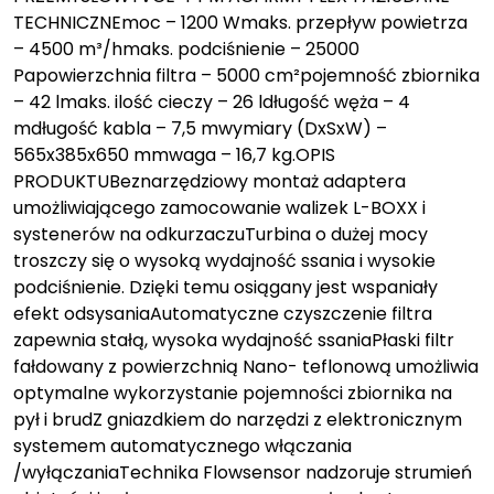
TECHNICZNEmoc – 1200 Wmaks. przepływ powietrza
– 4500 m³/hmaks. podciśnienie – 25000
Papowierzchnia filtra – 5000 cm²pojemność zbiornika
– 42 lmaks. ilość cieczy – 26 ldługość węża – 4
mdługość kabla – 7,5 mwymiary (DxSxW) –
565x385x650 mmwaga – 16,7 kg.OPIS
PRODUKTUBeznarzędziowy montaż adaptera
umożliwiającego zamocowanie walizek L-BOXX i
systenerów na odkurzaczuTurbina o dużej mocy
troszczy się o wysoką wydajność ssania i wysokie
podciśnienie. Dzięki temu osiągany jest wspaniały
efekt odsysaniaAutomatyczne czyszczenie filtra
zapewnia stałą, wysoka wydajność ssaniaPłaski filtr
fałdowany z powierzchnią Nano- teflonową umożliwia
optymalne wykorzystanie pojemności zbiornika na
pył i brudZ gniazdkiem do narzędzi z elektronicznym
systemem automatycznego włączania
/wyłączaniaTechnika Flowsensor nadzoruje strumień