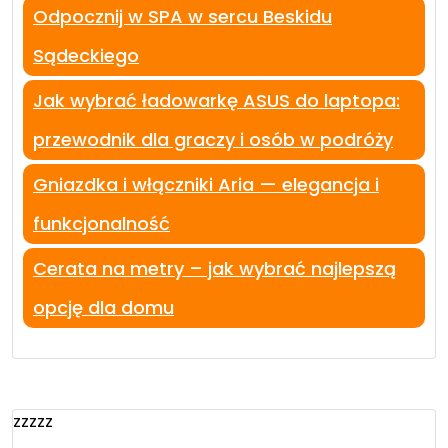
Odpocznij w SPA w sercu Beskidu
Sądeckiego
Jak wybrać ładowarkę ASUS do laptopa:
przewodnik dla graczy i osób w podróży
Gniazdka i włączniki Aria — elegancja i
funkcjonalność
Cerata na metry – jak wybrać najlepszą
opcję dla domu
zzzzz