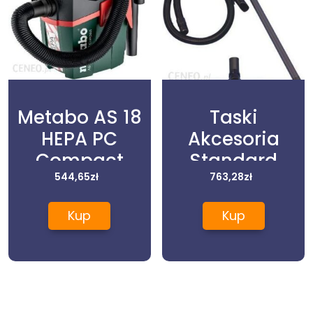
Metabo AS 18
Taski
HEPA PC
Akcesoria
Compact
Standard
602029850
544,65
zł
Vacumat 12 22
763,28
zł
8504490
Kup
Kup