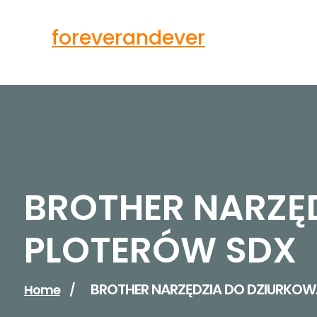
Skip
to
foreverandever
content
BROTHER NARZĘ
PLOTERÓW SDX
BROTHER NARZĘDZIA DO DZIURKOW
Home
/