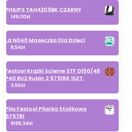
PHILIPS TAH4205BK CZARNY
149,00
zł
Ld N040 Maseczka Dla Dzieci
9,54
zł
Festool Krążki ścierne STF D150/48
P40 RU2 Rubin 2 575186 1SZT.
3,50
zł
Piła Festool Pilarka Stolikowa
575781
9198,34
zł