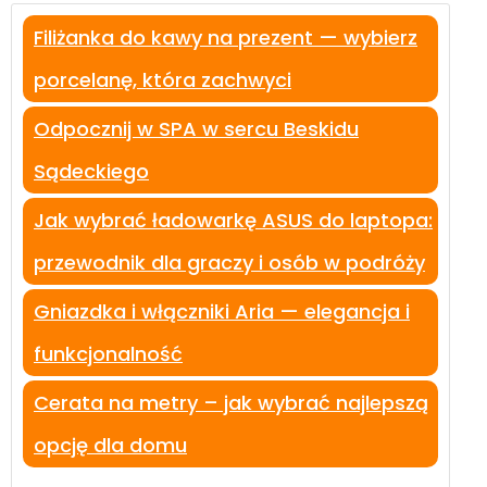
Filiżanka do kawy na prezent — wybierz
porcelanę, która zachwyci
Odpocznij w SPA w sercu Beskidu
Sądeckiego
Jak wybrać ładowarkę ASUS do laptopa:
przewodnik dla graczy i osób w podróży
Gniazdka i włączniki Aria — elegancja i
funkcjonalność
Cerata na metry – jak wybrać najlepszą
opcję dla domu