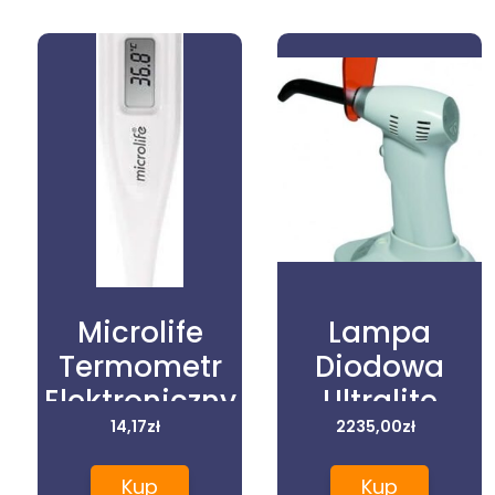
Microlife
Lampa
Termometr
Diodowa
Elektroniczny
Ultralite
Mt 600
14,17
zł
2235,00
1000E
zł
9090606
Kup
Kup