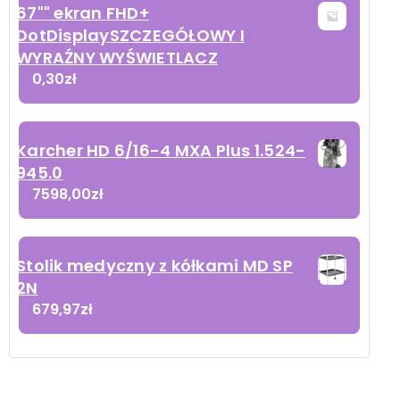
67"" ekran FHD+
DotDisplaySZCZEGÓŁOWY I
WYRAŹNY WYŚWIETLACZ
0,30
zł
Karcher HD 6/16-4 MXA Plus 1.524-
945.0
7598,00
zł
Stolik medyczny z kółkami MD SP
2N
679,97
zł