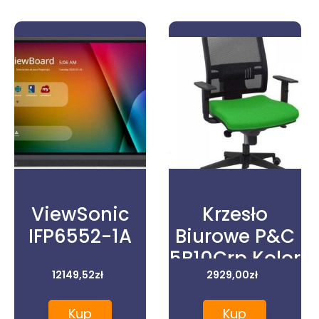
ViewSonic
Krzesło
IFP6552-1A
Biurowe P&C
5B10Crp Kolor
12149,52
zł
Zielony
2929,00
zł
Kup
Kup