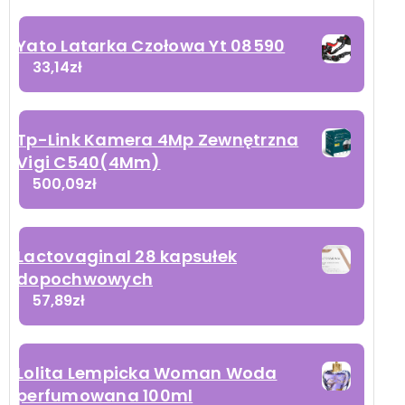
Yato Latarka Czołowa Yt 08590
33,14
zł
Tp-Link Kamera 4Mp Zewnętrzna
Vigi C540(4Mm)
500,09
zł
Lactovaginal 28 kapsułek
dopochwowych
57,89
zł
Lolita Lempicka Woman Woda
perfumowana 100ml