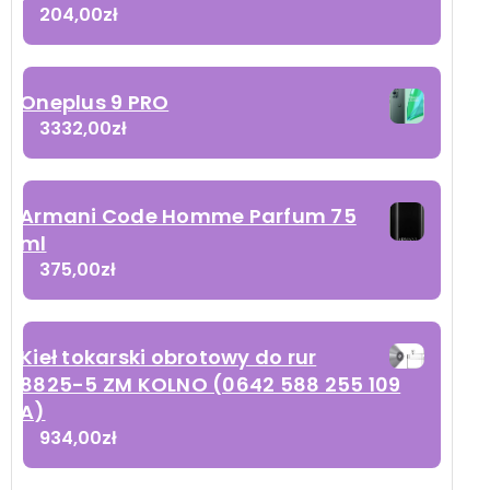
204,00
zł
Oneplus 9 PRO
3332,00
zł
Armani Code Homme Parfum 75
ml
375,00
zł
Kieł tokarski obrotowy do rur
8825-5 ZM KOLNO (0642 588 255 109
A)
934,00
zł