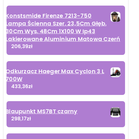
Konstsmide Firenze 7213-750
Lampa Ścienna Szer. 23,5Cm Głęb.
30Cm Wys. 48Cm 1X100 W Ip43
Lakierowane Aluminium Matowa Czerń
206,39
zł
Odkurzacz Haeger Max Cyclon 3 L
700W
433,36
zł
Blaupunkt MS7BT czarny
298,17
zł