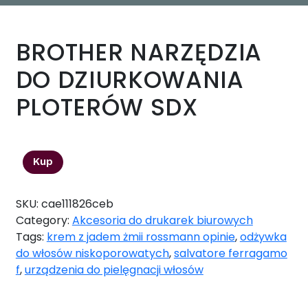
BROTHER NARZĘDZIA
DO DZIURKOWANIA
PLOTERÓW SDX
133,00
zł
Kup
SKU:
cae111826ceb
Category:
Akcesoria do drukarek biurowych
Tags:
krem z jadem żmii rossmann opinie
,
odżywka
do włosów niskoporowatych
,
salvatore ferragamo
f
,
urządzenia do pielęgnacji włosów