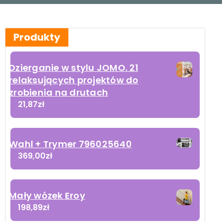
Produkty
Dzierganie w stylu JOMO. 21
relaksujących projektów do
zrobienia na drutach
21,87
zł
Wahl + Trymer 796025640
369,00
zł
Mały wózek Eroy
198,89
zł