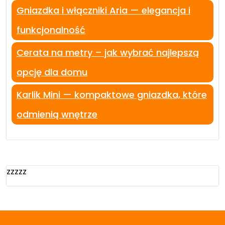
Gniazdka i włączniki Aria — elegancja i
funkcjonalność
Cerata na metry – jak wybrać najlepszą
opcję dla domu
Karlik Mini — kompaktowe gniazdka, które
odmienią wnętrze
zzzzz