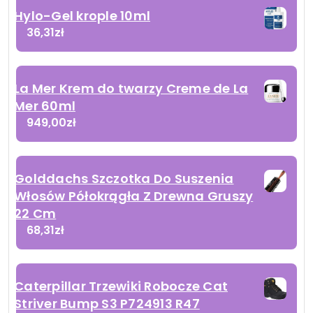
Hylo-Gel krople 10ml
36,31
zł
La Mer Krem do twarzy Creme de La
Mer 60ml
949,00
zł
Golddachs Szczotka Do Suszenia
Włosów Półokrągła Z Drewna Gruszy
22 Cm
68,31
zł
Caterpillar Trzewiki Robocze Cat
Striver Bump S3 P724913 R47