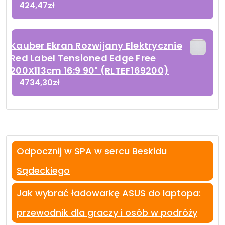
424,47
zł
Kauber Ekran Rozwijany Elektrycznie
Red Label Tensioned Edge Free
200X113cm 16:9 90" (RLTEF169200)
4734,30
zł
Odpocznij w SPA w sercu Beskidu
Sądeckiego
Jak wybrać ładowarkę ASUS do laptopa:
przewodnik dla graczy i osób w podróży