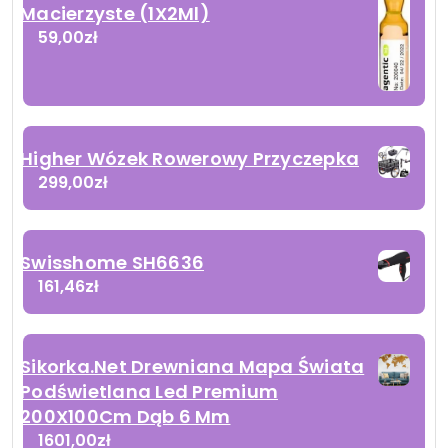
Macierzyste (1X2Ml)
59,00
zł
Higher Wózek Rowerowy Przyczepka
299,00
zł
Swisshome SH6636
161,46
zł
Sikorka.Net Drewniana Mapa Świata
Podświetlana Led Premium
200X100Cm Dąb 6 Mm
1601,00
zł