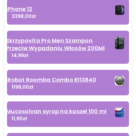
iPhone 12
3398,00
zł
Skrzypovita Pro Men Szampon
Przeciw Wypadaniu Włosów 200Ml
14,99
zł
iRobot Roomba Combo R113840
1199,00
zł
Mucosolvan syrop na kaszel 100 ml
11,90
zł