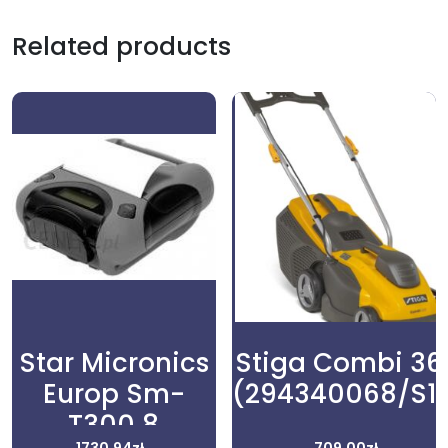
Related products
Star Micronics
Stiga Combi 36
Europ Sm-
(294340068/S1
T300 8
1730,94
zł
709,00
zł