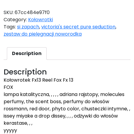
SKU:
67cc484e97f0
Category:
Kołowrotki
Tags:
si zapach
,
victoria's secret pure seduction
,
zestaw do pielęgnacji noworodka
Description
Description
Kołowrotek Fx13 Reel Fox Fx 13
FOX
lampa katalityczna, , , , , adriana rajstopy, molecules
perfumy, the scent boss, perfumy do włosów
rossmann, red door, phyto color, chusteczki intymne, ,
issey miyake a drop dissey, , , , odżywki do włosów
kerastase, , ,
yyyyy