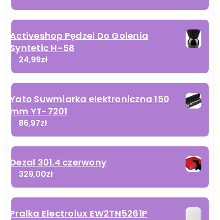
Activeshop Pędzel Do Golenia
Syntetic H-58
24,99
zł
Yato Suwmiarka elektroniczna 150
mm YT-7201
86,97
zł
Dezal 301.4 czerwony
329,00
zł
Pralka Electrolux EW2TN5261P