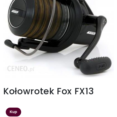
Kołowrotek Fox FX13
740,98
zł
Kup