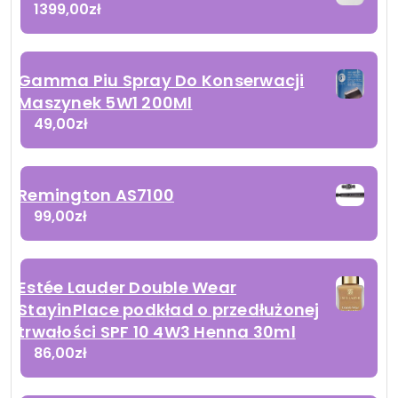
1399,00
zł
Gamma Piu Spray Do Konserwacji
Maszynek 5W1 200Ml
49,00
zł
Remington AS7100
99,00
zł
Estée Lauder Double Wear
StayinPlace podkład o przedłużonej
trwałości SPF 10 4W3 Henna 30ml
86,00
zł