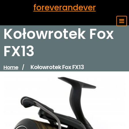
Skip
foreverandever
to
content
Kołowrotek Fox
FX13
Kołowrotek Fox FX13
Home
/