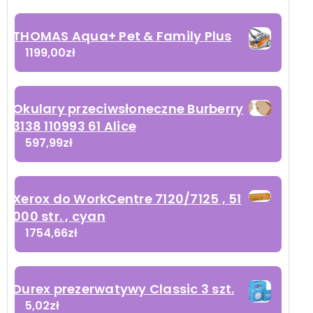
THOMAS Aqua+ Pet & Family Plus
1199,00
zł
Okulary przeciwsłoneczne Burberry
3138 110993 61 Alice
597,99
zł
Xerox do WorkCentre 7120/7125 , 51
000 str. , cyan
1754,66
zł
Durex prezerwatywy Classic 3 szt.
5,02
zł