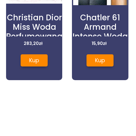
Christian Dior
Chatler 61
Miss Woda
Armand
Perfumowana
Intense Woda
30 ml
283,20
zł
Perfumowana
15,90
zł
Damska
Kup
Kup