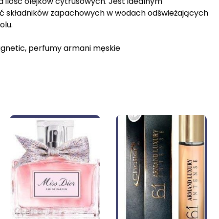
a ilość olejków cytrusowych. Jest idealnym
ość składników zapachowych w wodach odświeżających
olu.
 magnetic, perfumy armani męskie