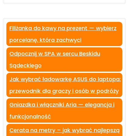
Filiżanka do kawy na prezent — wybierz
porcelanę, która zachwyci
Odpocznij w SPA w sercu Beskidu
Sądeckiego
Jak wybrać ładowarkę ASUS do laptopa:
przewodnik dla graczy i osób w podróży
Gniazdka i włączniki Aria — elegancja i
funkcjonalność
Cerata na metry – jak wybrać najlepszą