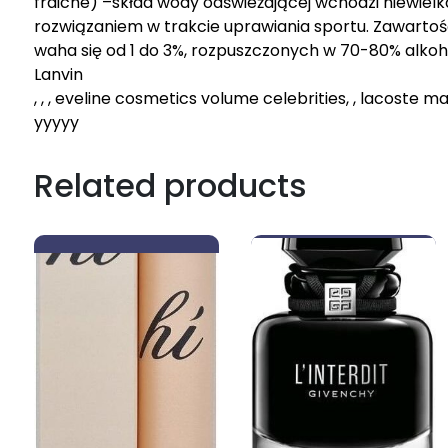
fraiche) –skład wody odświeżającej wchodzi niewielk
rozwiązaniem w trakcie uprawiania sportu. Zawart
waha się od 1 do 3%, rozpuszczonych w 70-80% alkoh
Lanvin
, , , eveline cosmetics volume celebrities, , lacoste
yyyyy
Related products