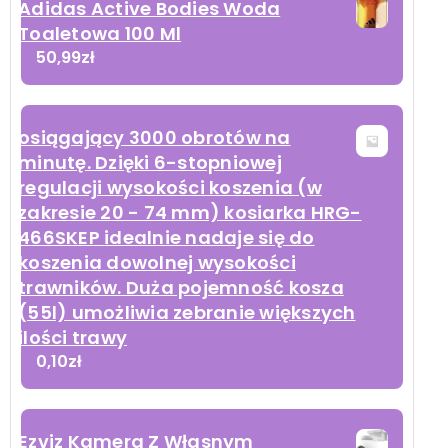
Adidas Active Bodies Woda
Toaletowa 100 Ml
50,99
zł
osiągający 3000 obrotów na
minutę. Dzięki 6-stopniowej
regulacji wysokości koszenia (w
zakresie 20 - 74 mm) kosiarka HRG-
466SKEP idealnie nadaje się do
koszenia dowolnej wysokości
trawników. Duża pojemność kosza
(55l) umożliwia zebranie większych
ilości trawy
0,10
zł
Ezviz Kamera Z Własnym