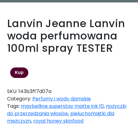
Lanvin Jeanne Lanvin
woda perfumowana
100ml spray TESTER
115,33
zł
Kup
SKU:
143b3ff7d07a
Category:
Perfumy i wody damskie
Tags:
maybelline superstay matte ink 10
,
nożyczki
do przerzedzania włosów
,
pieluchomajtki dla
mężczyzn
,
royal honey skinfood