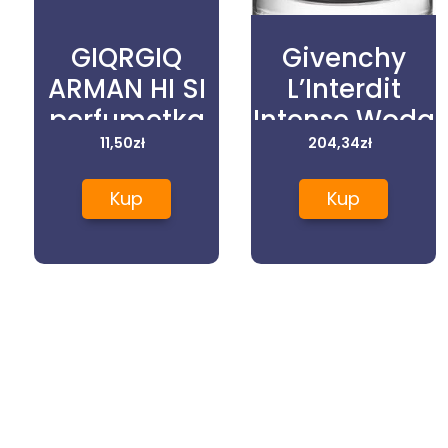
GIQRGIQ
Givenchy
ARMAN HI SI
L’Interdit
perfumetka
Intense Woda
35ml
11,50
zł
Perfumowana
204,34
zł
35Ml
Kup
Kup