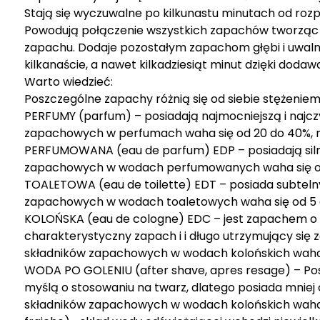
Stają się wyczuwalne po kilkunastu minutach od rozpy
Powodują połączenie wszystkich zapachów tworząc n
zapachu. Dodaje pozostałym zapachom głębi i uwalnia
kilkanaście, a nawet kilkadziesiąt minut dzięki dod
Warto wiedzieć:
Poszczególne zapachy różnią się od siebie stężenie
PERFUMY (parfum) – posiadają najmocniejszą i najc
zapachowych w perfumach waha się od 20 do 40%, 
PERFUMOWANA (eau de parfum) EDP – posiadają silny
zapachowych w wodach perfumowanych waha się od 
TOALETOWA (eau de toilette) EDT – posiada subtelny
zapachowych w wodach toaletowych waha się od 5 
KOLOŃSKA (eau de cologne) EDC – jest zapachem o n
charakterystyczny zapach i i długo utrzymujący się 
składników zapachowych w wodach kolońskich waha 
WODA PO GOLENIU (after shave, apres resage) – Pos
myślą o stosowaniu na twarz, dlatego posiada mniej
składników zapachowych w wodach kolońskich wah