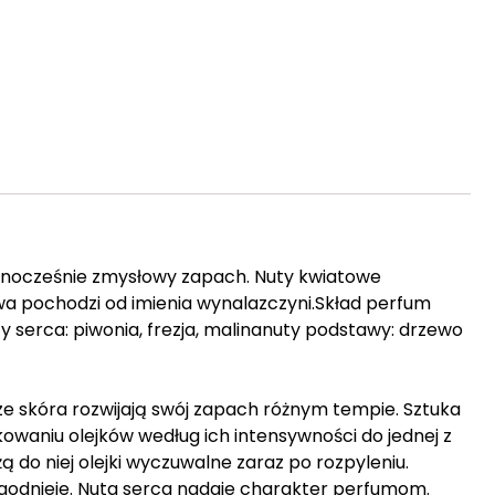
ednocześnie zmysłowy zapach. Nuty kwiatowe
a pochodzi od imienia wynalazczyni.Skład perfum
ty serca: piwonia, frezja, malinanuty podstawy: drzewo
ze skóra rozwijają swój zapach różnym tempie. Sztuka
aniu olejków według ich intensywności do jednej z
ą do niej olejki wyczuwalne zaraz po rozpyleniu.
łagodnieje. Nuta serca nadaje charakter perfumom.