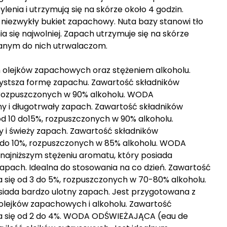
lenia i utrzymują się na skórze około 4 godzin.
iezwykły bukiet zapachowy. Nuta bazy stanowi tło
 się najwolniej. Zapach utrzymuje się na skórze
awanym do nich utrwalaczom.
m olejków zapachowych oraz stężeniem alkoholu.
zystsza formę zapachu. Zawartość składników
rozpuszczonych w 90% alkoholu. WODA
 i długotrwały zapach. Zawartość składników
10 do15%, rozpuszczonych w 90% alkoholu.
 i świeży zapach. Zawartość składników
do 10%, rozpuszczonych w 85% alkoholu. WODA
ajniższym stężeniu aromatu, który posiada
zapach. Idealna do stosowania na co dzień. Zawartość
się od 3 do 5%, rozpuszczonych w 70-80% alkoholu.
iada bardzo ulotny zapach. Jest przygotowana z
 olejków zapachowych i alkoholu. Zawartość
a się od 2 do 4%. WODA ODŚWIEŻAJĄCA (eau de