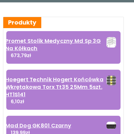
Produkty
Promet Stolik Medyczny Md Sp 3G
Na Kółkach
673,79
zł
Hoegert Technik Hogert Końcówka
Wkrętakowa Torx Tt35 25Mm 5szt.
HT1S141
6,10
zł
Mad Dog GK801 Czarny
139,99
zł