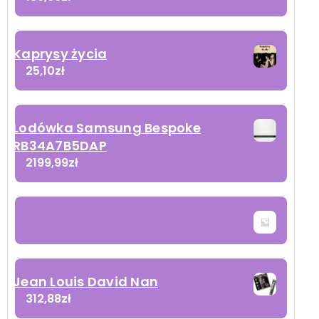
Kaprysy życia
25,10
zł
Lodówka Samsung Bespoke
RB34A7B5DAP
2199,99
zł
Jean Louis David Nan
312,88
zł