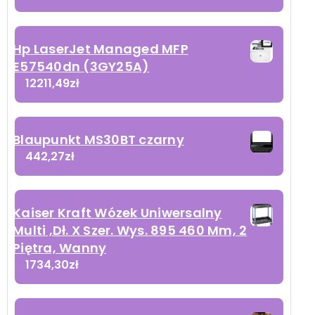
Hp LaserJet Managed MFP
E57540dn (3GY25A)
12211,49
zł
Blaupunkt MS30BT czarny
442,27
zł
Kaiser Kraft Wózek Uniwersalny
Multi ,Dł. X Szer. Wys. 895 460 Mm, 2
Piętra, Wanny
1734,30
zł