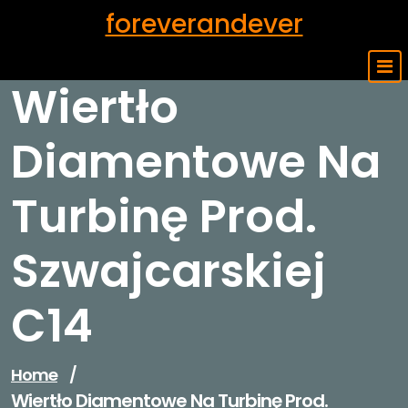
Skip
foreverandever
to
content
Wiertło
Diamentowe Na
Turbinę Prod.
Szwajcarskiej
C14
Home
/
Wiertło Diamentowe Na Turbinę Prod.