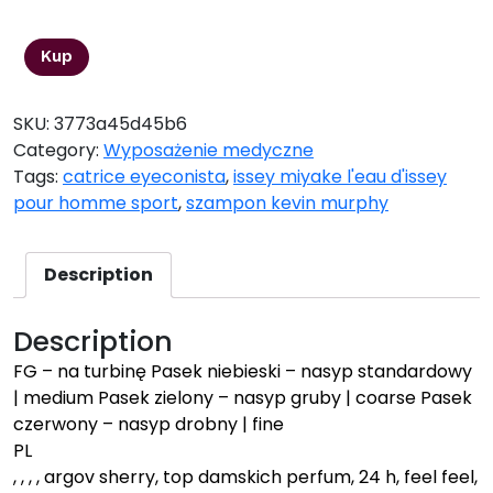
7,70
zł
Kup
SKU:
3773a45d45b6
Category:
Wyposażenie medyczne
Tags:
catrice eyeconista
,
issey miyake l'eau d'issey
pour homme sport
,
szampon kevin murphy
Description
Description
FG – na turbinę Pasek niebieski – nasyp standardowy
| medium Pasek zielony – nasyp gruby | coarse Pasek
czerwony – nasyp drobny | fine
PL
, , , , argov sherry, top damskich perfum, 24 h, feel feel,