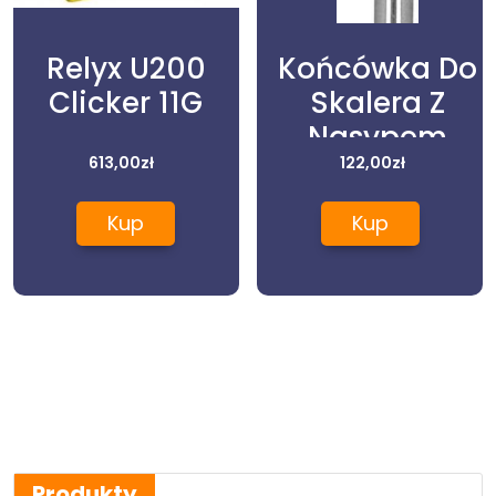
Relyx U200
Końcówka Do
Clicker 11G
Skalera Z
Nasypem
613,00
zł
Diamen. Do
122,00
zł
Opracowywani
Kup
Kup
Ubytków
Woodpecker
Sb2(Ems)
Produkty