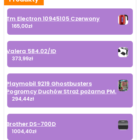
Tm Electron 10945105 Czerwony
165,00
zł
Valera 584.02/ID
373,99
zł
Playmobil 9219 Ghostbusters
Pogromcy Duchów Straż pożarna PM.
294,44
zł
Brother DS-700D
1004,40
zł