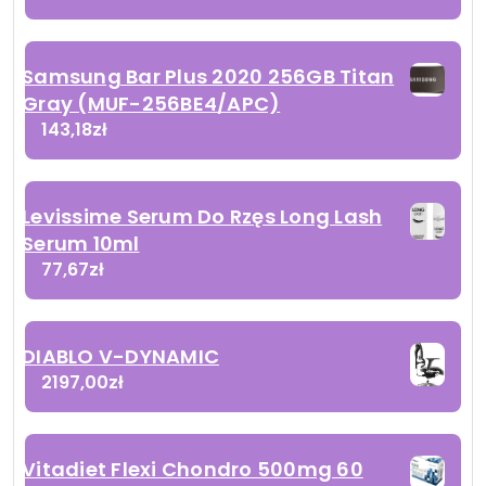
Samsung Bar Plus 2020 256GB Titan
Gray (MUF-256BE4/APC)
143,18
zł
Levissime Serum Do Rzęs Long Lash
Serum 10ml
77,67
zł
DIABLO V-DYNAMIC
2197,00
zł
Vitadiet Flexi Chondro 500mg 60