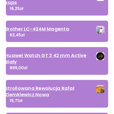
kaps
16,25
zł
Brother LC-424M Magenta
63,45
zł
Huawei Watch GT 3 42 mm Active
Biały
899,00
zł
Strollowana Rewolucja Rafał
Ziemkiewicz Nowa
15,71
zł