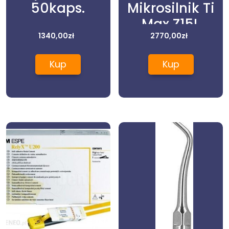
50kaps.
Mikrosilnik Ti
Max Z15L
1340,00
zł
2770,00
zł
Kup
Kup