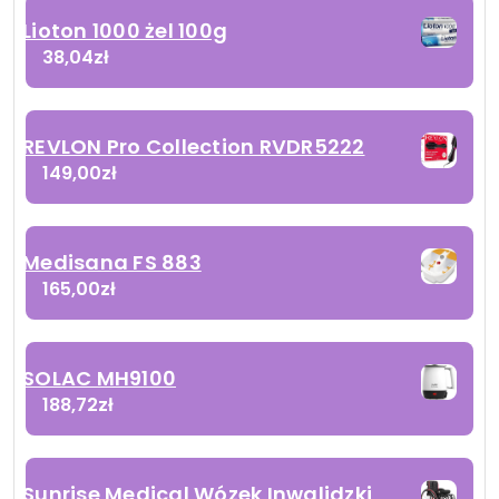
Lioton 1000 żel 100g
38,04
zł
REVLON Pro Collection RVDR5222
149,00
zł
Medisana FS 883
165,00
zł
SOLAC MH9100
188,72
zł
Sunrise Medical Wózek Inwalidzki