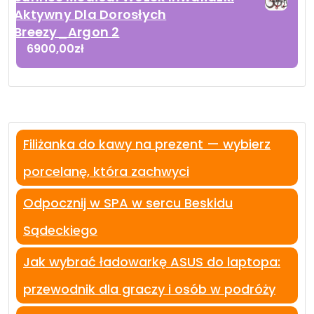
Aktywny Dla Dorosłych
Breezy_Argon 2
6900,00
zł
Filiżanka do kawy na prezent — wybierz
porcelanę, która zachwyci
Odpocznij w SPA w sercu Beskidu
Sądeckiego
Jak wybrać ładowarkę ASUS do laptopa:
przewodnik dla graczy i osób w podróży