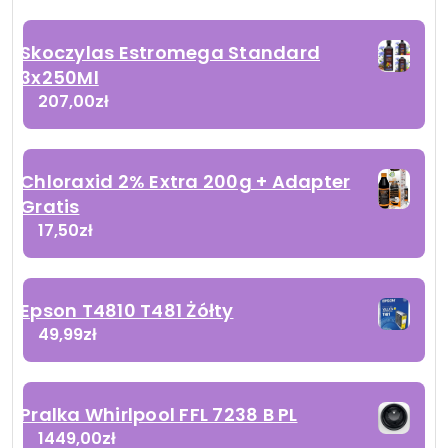
Skoczylas Estromega Standard
3x250Ml
207,00
zł
Chloraxid 2% Extra 200g + Adapter
Gratis
17,50
zł
Epson T4810 T481 Żółty
49,99
zł
Pralka Whirlpool FFL 7238 B PL
1449,00
zł