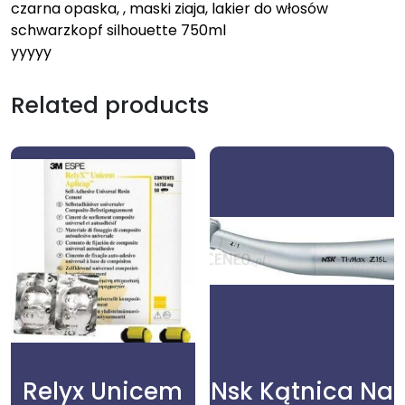
czarna opaska, , maski ziaja, lakier do włosów
schwarzkopf silhouette 750ml
yyyyy
Related products
Relyx Unicem
Nsk Kątnica Na