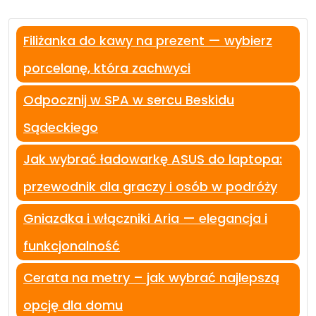
Filiżanka do kawy na prezent — wybierz
porcelanę, która zachwyci
Odpocznij w SPA w sercu Beskidu
Sądeckiego
Jak wybrać ładowarkę ASUS do laptopa:
przewodnik dla graczy i osób w podróży
Gniazdka i włączniki Aria — elegancja i
funkcjonalność
Cerata na metry – jak wybrać najlepszą
opcję dla domu