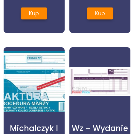
DR785
Kup
Kup
Michalczyk I
Wz – Wydanie