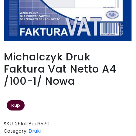
Michalczyk Druk
Faktura Vat Netto A4
/100-1/ Nowa
23,93
zł
Kup
SKU:
251cb8cd3570
Category:
Druki