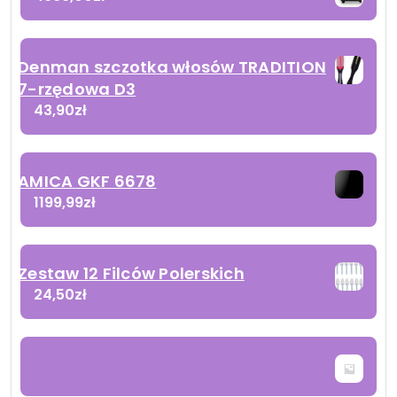
Denman szczotka włosów TRADITION
7-rzędowa D3
43,90
zł
AMICA GKF 6678
1199,99
zł
Zestaw 12 Filców Polerskich
24,50
zł