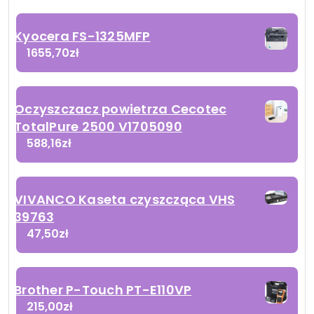
Kyocera FS-1325MFP
1655,70
zł
Oczyszczacz powietrza Cecotec
TotalPure 2500 V1705090
588,16
zł
VIVANCO Kaseta czyszcząca VHS
39763
47,50
zł
Brother P-Touch PT-E110VP
215,00
zł