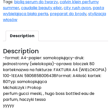
Tags:
bioliq serum do twarzy
,
calvin klein perfumy
summer
,
caudalie beauty elixir
,
city rush avon
,
pasta
wybielająca biała perła
,
preparat do brody
,
stylizacja
włosów
Description
Description
-format: A4-papier: samokopiujący-druk:
jednostronny (wielokopia)-oprawa: bloczek 80
karteknazwa na fakturze: FAKTURA A4 (WIELOKOPIA)
100-1EEAN: 5906858006438Format: A4ilość kartek:
80Typ: samokopiująca
Michalczyk i Prokop
perfum gucci meski, , hugo boss bottled eau de
parfum, haczyki tessa
yyyyy