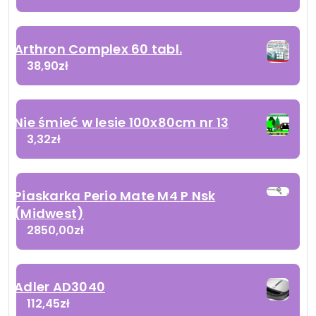
Arthron Complex 60 tabl.
38,90
zł
Nie śmieć w lesie 100x80cm nr 13
3,32
zł
Piaskarka Perio Mate M4 P Nsk
(Midwest)
2850,00
zł
Adler AD3040
112,45
zł