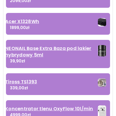
2099,00
zł
Acer X1328Wh
1899,00
zł
NEONAIL Base Extra Baza pod lakier
hybrydowy 5ml
39,90
zł
Tiross TS1393
339,00
zł
Koncentrator tlenu OxyFlow 10l/min
4999,00
zł