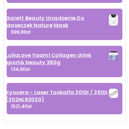
Garett Beauty Urządzenie Do
Maseczek Nature Mask
599,99
zł
LullaLove Yaami Collagen drink
sport& beauty 360g
134,90
zł
Kyocera - Laser Taskalfa 3010I / 3510I
(302NL93030)
1521,40
zł