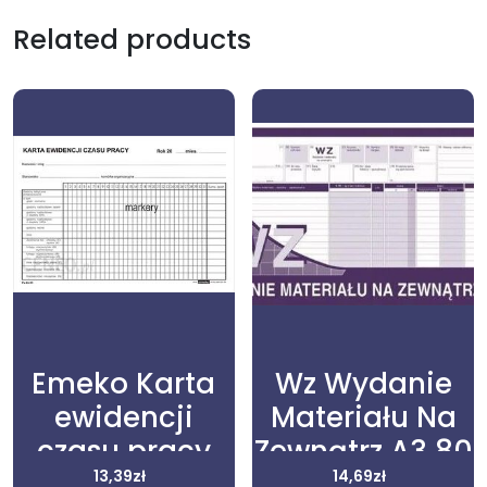
Related products
Emeko Karta
Wz Wydanie
ewidencji
Materiału Na
czasu pracy
Zewnątrz A3 80
Zo-95 A5 785
13,39
zł
Kartek
14,69
zł