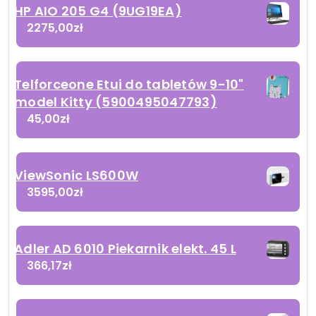
HP AIO 205 G4 (9UG19EA)
2275,00
zł
Telforceone Etui do tabletów 9-10"
model Kitty (5900495047793)
45,00
zł
ViewSonic LS600W
3595,00
zł
Adler AD 6010 Piekarnik elekt. 45 L
366,17
zł