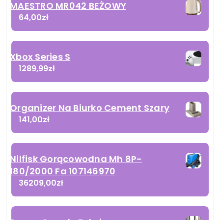
MAESTRO MR042 BEŻOWY
64,00
zł
Xbox Series S
1289,99
zł
Organizer Na Biurko Cement Szary
141,00
zł
Nilfisk Gorącowodna Mh 8P-
180/2000 Fa 107146970
36209,00
zł