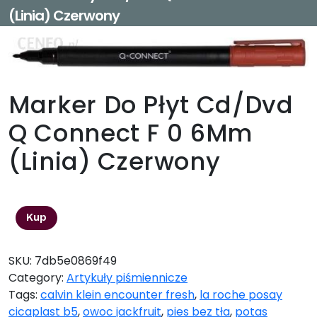
(Linia) Czerwony
Marker Do Płyt Cd/Dvd
Q Connect F 0 6Mm
(Linia) Czerwony
1,12
zł
Kup
SKU:
7db5e0869f49
Category:
Artykuły piśmiennicze
Tags:
calvin klein encounter fresh
,
la roche posay
cicaplast b5
,
owoc jackfruit
,
pies bez tła
,
potas