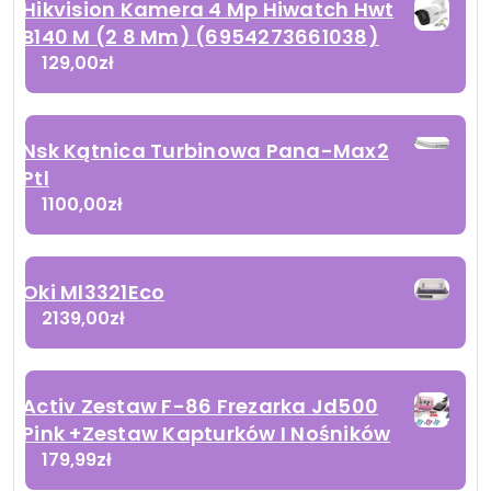
Hikvision Kamera 4 Mp Hiwatch Hwt
B140 M (2 8 Mm) (6954273661038)
129,00
zł
Nsk Kątnica Turbinowa Pana-Max2
Ptl
1100,00
zł
Oki Ml3321Eco
2139,00
zł
Activ Zestaw F-86 Frezarka Jd500
Pink +Zestaw Kapturków I Nośników
179,99
zł