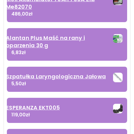
Me82070
486,00
zł
Alantan Plus Maść na rany i
oparzenia 30 g
6,83
zł
Szpatułka Laryngologiczna Jałowa
5,50
zł
ESPERANZA EKT005
119,00
zł