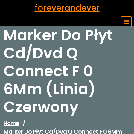
Skip
foreverandever
to
content
Marker Do Płyt
Cd/Dvd Q
Connect F 0
6Mm (Linia)
Czerwony
Home
/
Marker Do Płyt Cd/Dvd Q Connect F 0 6Mm