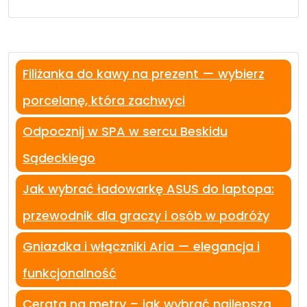
Filiżanka do kawy na prezent — wybierz
porcelanę, która zachwyci
Odpocznij w SPA w sercu Beskidu
Sądeckiego
Jak wybrać ładowarkę ASUS do laptopa:
przewodnik dla graczy i osób w podróży
Gniazdka i włączniki Aria — elegancja i
funkcjonalność
Cerata na metry – jak wybrać najlepszą