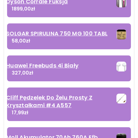
Dyson Corrale Fuksja
1899,00
zł
SOLGAR SPIRULINA 750 MG 100 TABL
58,00
zł
Huawei Freebuds 4i Biały
327,00
zł
Cliff Pędzelek Do Żelu Prosty Z
Kryształkami #4 A557
17,99
zł
Moll Akumulator 70Ah 760A Efb