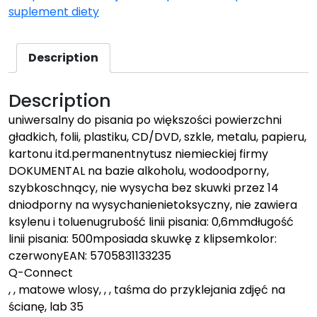
suplement diety
Description
Description
uniwersalny do pisania po większości powierzchni
gładkich, folii, plastiku, CD/DVD, szkle, metalu, papieru,
kartonu itd.permanentnytusz niemieckiej firmy
DOKUMENTAL na bazie alkoholu, wodoodporny,
szybkoschnący, nie wysycha bez skuwki przez 14
dniodporny na wysychanienietoksyczny, nie zawiera
ksylenu i toluenugrubość linii pisania: 0,6mmdługość
linii pisania: 500mposiada skuwkę z klipsemkolor:
czerwonyEAN: 5705831133235
Q-Connect
, , matowe wlosy, , , taśma do przyklejania zdjęć na
ścianę, lab 35