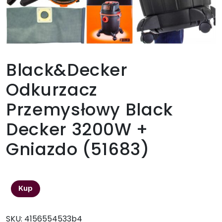
Black&Decker
Odkurzacz
Przemysłowy Black
Decker 3200W +
Gniazdo (51683)
524,30
zł
Kup
SKU:
4156554533b4