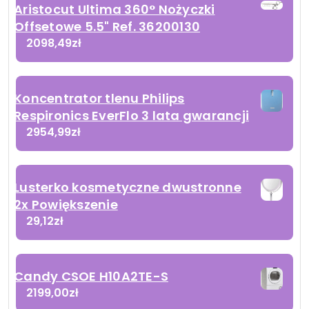
Aristocut Ultima 360° Nożyczki
Offsetowe 5.5" Ref. 36200130
2098,49
zł
Koncentrator tlenu Philips
Respironics EverFlo 3 lata gwarancji
2954,99
zł
Lusterko kosmetyczne dwustronne
2x Powiększenie
29,12
zł
Candy CSOE H10A2TE-S
2199,00
zł