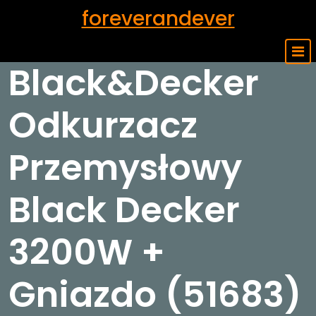
Skip
foreverandever
to
content
Black&Decker
Odkurzacz
Przemysłowy
Black Decker
3200W +
Gniazdo (51683)