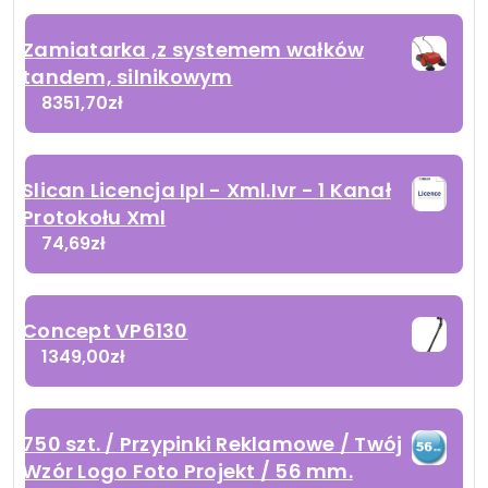
Zamiatarka ,z systemem wałków
tandem, silnikowym
8351,70
zł
Slican Licencja Ipl - Xml.Ivr - 1 Kanał
Protokołu Xml
74,69
zł
Concept VP6130
1349,00
zł
750 szt. / Przypinki Reklamowe / Twój
Wzór Logo Foto Projekt / 56 mm.