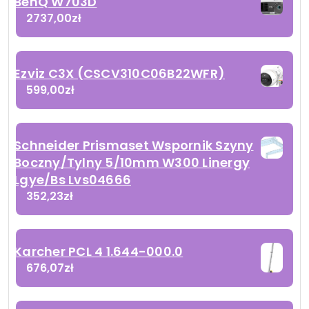
BenQ W703D
2737,00
zł
Ezviz C3X (CSCV310C06B22WFR)
599,00
zł
Schneider Prismaset Wspornik Szyny
Boczny/Tylny 5/10mm W300 Linergy
Lgye/Bs Lvs04666
352,23
zł
Karcher PCL 4 1.644-000.0
676,07
zł