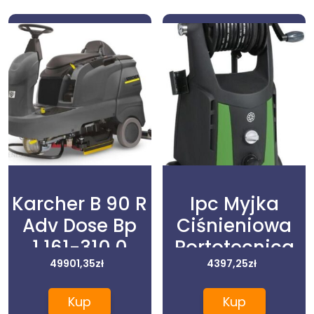
Karcher B 90 R
Ipc Myjka
Adv Dose Bp
Ciśnieniowa
1.161-310.0
Portotecnica
49901,35
zł
Pw-C23P
4397,25
zł
I1610A M
Kup
Kup
Zimnowodna