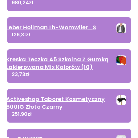
980,24
zł
Leber Hollman Lh-Womwiler_S
126,31
zł
Kreska Teczka A5 Szkolna Z Gumką
Lakierowana Mix Kolorów (10)
23,73
zł
Activeshop Taboret Kosmetyczny
6001G Złoto Czarny
251,90
zł