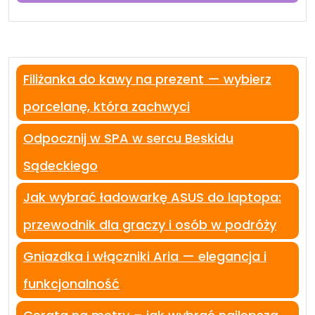
Filiżanka do kawy na prezent — wybierz
porcelanę, która zachwyci
Odpocznij w SPA w sercu Beskidu
Sądeckiego
Jak wybrać ładowarkę ASUS do laptopa:
przewodnik dla graczy i osób w podróży
Gniazdka i włączniki Aria — elegancja i
funkcjonalność