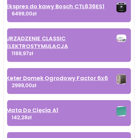
Ekspres do kawy Bosch CTL636ES1
6499,00
zł
URZĄDZENIE CLASSIC
ELEKTROSTYMULACJA
1169,97
zł
Keter Domek Ogrodowy Factor 6x6
2999,00
zł
Mata Do Cięcia A1
142,28
zł