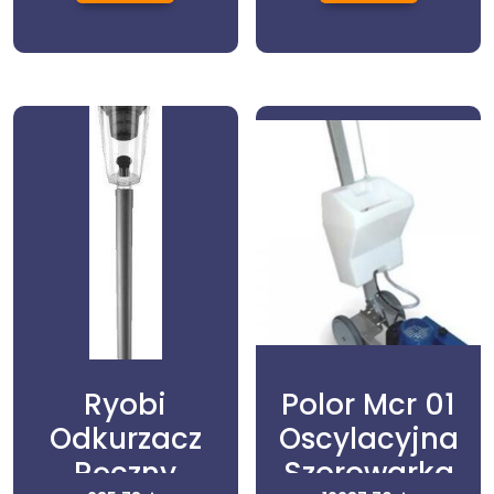
Ryobi
Polor Mcr 01
Odkurzacz
Oscylacyjna
Ręczny
Szorowarka