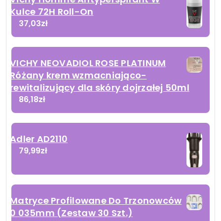
Kulce 72H Roll-On
37,03
zł
VICHY NEOVADIOL ROSE PLATINUM
Różany krem wzmacniająco-
rewitalizujący dla skóry dojrzałej 50ml
86,18
zł
Adler AD2110
79,99
zł
Matryce Profilowane Do Trzonowców
0 035mm (Zestaw 30 Szt.)