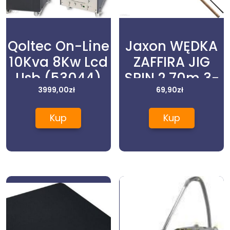
Qoltec On-Line
Jaxon WĘDKA
10Kva 8Kw Lcd
ZAFFIRA JIG
Usb (53044)
SPIN 2,70m 3-
3999,00
zł
69,90
15g
zł
(wjzfj27015)
Kup
Kup