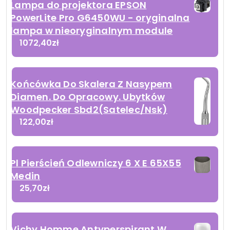
Lampa do projektora EPSON
PowerLite Pro G6450WU - oryginalna
lampa w nieoryginalnym module
1072,40
zł
Końcówka Do Skalera Z Nasypem
Diamen. Do Opracowy. Ubytków
Woodpecker Sbd2(Satelec/Nsk)
122,00
zł
Pl Pierścień Odlewniczy 6 X E 65X55
Medin
25,70
zł
Vichy Homme Antyperspirant W