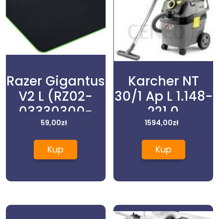
Razer Gigantus
Karcher NT
V2 L (RZ02-
30/1 Ap L 1.148-
03330300-
221.0
R3M1)
59,00
zł
1594,00
zł
Kup
Kup