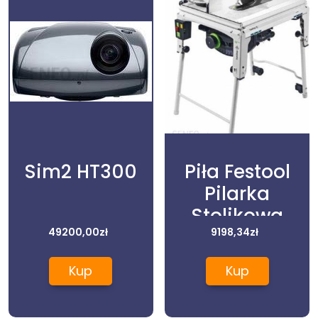
Sim2 HT300
Piła Festool
Pilarka
Stolikowa
49200,00
zł
575781
9198,34
zł
Kup
Kup