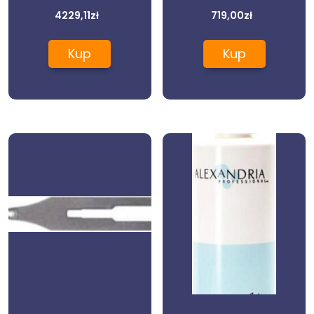
Sillon Basic 3
4229,11
zł
719,00
zł
siln. szary
Kup
Kup