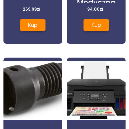
Medyczna
269,99
zł
Krótki Rękaw
94,00
zł
141B 8
Kup
Kup