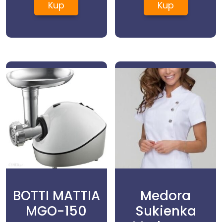
Kup
Kup
Venus Simply 3
Plus 4szt.
BOTTI MATTIA
Medora
MGO-150
Sukienka