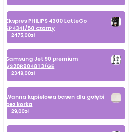
Ekspres PHILIPS 4300 LatteGo
EP4341/50 czarny
2475,00
zł
Samsung Jet 90 premium
VS20R9048T3/GE
2349,00
zł
Wanna kąpielowa basen dla gołębi
bez korka
29,00
zł