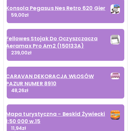
Konsola Pegasus Nes Retro 620 Gier
59,00
zł
Fellowes Stojak Do Oczyszczacza
Aeramax Pro Am2 (150133A)
239,00
zł
CARAVAN DEKORACJA WŁOSÓW
PAZUR NUMER 8910
48,26
zł
Mapa turystyczna - Beskid Żywiecki
1:50 000 w.15
11,94
zł