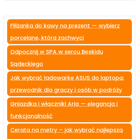
Filiżanka do kawy na prezent — wybierz
porcelanę, która zachwyci
Odpocznij w SPA w sercu Beskidu
Sądeckiego
Jak wybrać ładowarkę ASUS do laptopa:
przewodnik dla graczy i osób w podróży
Gniazdka i włączniki Aria — elegancja i
funkcjonalność
Cerata na metry – jak wybrać najlepszą