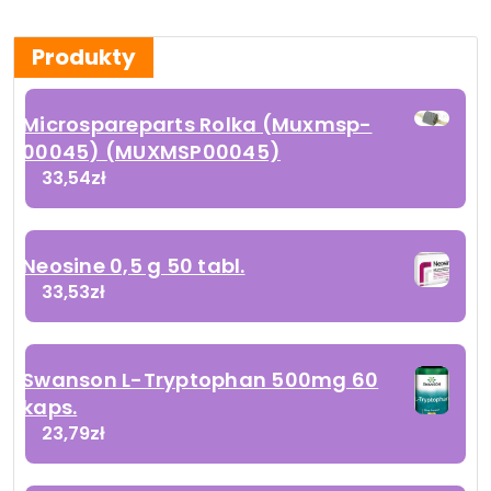
Produkty
Microspareparts Rolka (Muxmsp-
00045) (MUXMSP00045)
33,54
zł
Neosine 0,5 g 50 tabl.
33,53
zł
Swanson L-Tryptophan 500mg 60
kaps.
23,79
zł