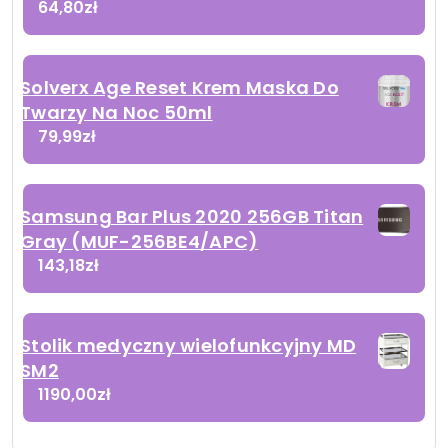
64,80
zł
Solverx Age Reset Krem Maska Do
Twarzy Na Noc 50ml
79,99
zł
Samsung Bar Plus 2020 256GB Titan
Gray (MUF-256BE4/APC)
143,18
zł
Stolik medyczny wielofunkcyjny MD
SM2
1190,00
zł