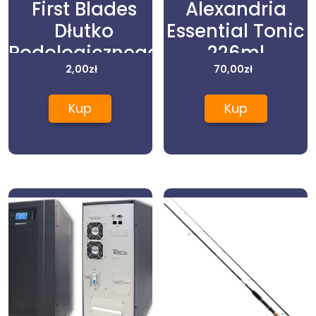
First Blades
Alexandria
Dłutko
Essential Tonic
Podologicznego
226ml
Nr.1 1Szt.
2,00
zł
70,00
zł
Kup
Kup