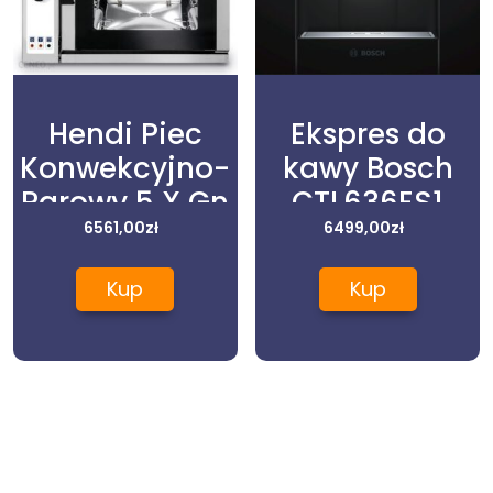
Hendi Piec
Ekspres do
Konwekcyjno-
kawy Bosch
Parowy 5 X Gn
CTL636ES1
6561,00
2/3,
zł
6499,00
zł
Elektryczny –
Kup
Kup
Sterowanie
Manualne
225530