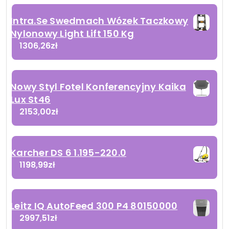
Intra.Se Swedmach Wózek Taczkowy
Nylonowy Light Lift 150 Kg
1306,26
zł
Nowy Styl Fotel Konferencyjny Kaika
Lux St46
2153,00
zł
Karcher DS 6 1.195-220.0
1198,99
zł
Leitz IQ AutoFeed 300 P4 80150000
2997,51
zł