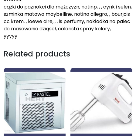
cążki do paznokci dla mężczyzn, notinp, , , cynk i selen,
szminka matowa maybelline, notino allegro, , bourjois
cc krem, , loewe aire, , , is perfumy, nakładka na palec
do masowania dziąseł, colorista spray kolory,
yyyyy
Related products