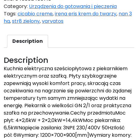
Category:
Urządzenia do gotowania i pieczenia
Tags:
cicabio creme
,
irena eris krem do twarzy
,
nan 3
ha
,
str8 zielony
,
varvatos
Description
Description
Kuchnia elektryczna sześciopłytowa z piekarnikiem
elektrycznym oraz szafką. Płyty szybkogrzejne
zapewniają wysoki komfort pracy, skracają czas
oczekiwania na nagrzanie się powierzchni do żądanej
temperatury tym samym zmniejszając wydatki na
energię. Piekarnik o wielkości GN 2/1 oraz praktyczna
szafka na przechowywanie.Cechy przedmiotuMoc
płyt: 4×2,6kW + 2×2,0kW=14,4kWMoc piekarnika:
6,5kWNapięcie zasilania: 3NPE 230/400V 50HzIlość
pól: 6Wymiary: 1200×700×900[mm]Wymiary komory: