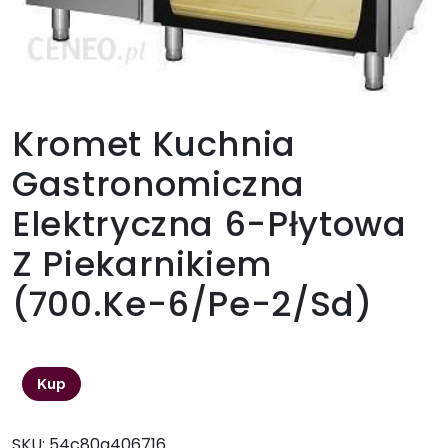
Kromet Kuchnia
Gastronomiczna
Elektryczna 6-Płytowa
Z Piekarnikiem
(700.Ke-6/Pe-2/Sd)
16623,00
zł
Kup
SKU:
54c80a406716