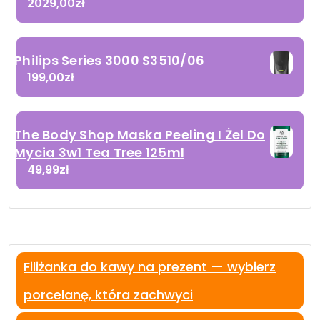
2029,00
zł
Philips Series 3000 S3510/06
199,00
zł
The Body Shop Maska Peeling I Żel Do
Mycia 3w1 Tea Tree 125ml
49,99
zł
Filiżanka do kawy na prezent — wybierz
porcelanę, która zachwyci