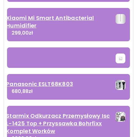
Xiaomi Mi Smart Antibacterial
Humidifier
299,00
zł
Panasonic ESLT68K803
680,88
zł
Starmix Odkurzacz Przemysłowy Isc
L-1425 Top + Przyssawka Bohrfixx
Komplet Worków