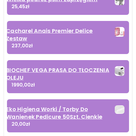
25,45
zł
Cacharel Anais Premier Delice
Zestaw
237,00
zł
BIOCHEF VEGA PRASA DO TŁOCZENIA
OLEJU
1990,00
zł
Eko Higiena Worki / Torby Do
Wanienek Pedicure 50Szt. Cienkie
20,00
zł