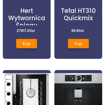
Hert
Tefal HT310
Wytwornica
Quickmix
Śniegu
Lodowego Z
27817,00
zł
99,90
zł
Magazynem
Kup
Kup
Zew. Ks300
Kastelice