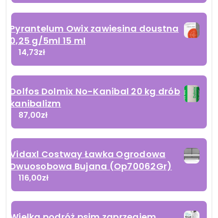
Pyrantelum Owix zawiesina doustna
0,25 g/5ml 15 ml
14,73
zł
Dolfos Dolmix No-Kanibal 20 kg drób
kanibalizm
87,00
zł
Vidaxl Costway Ławka Ogrodowa
Dwuosobowa Bujana (Op70062Gr)
116,00
zł
Wielka podróż psim zaprzęgiem