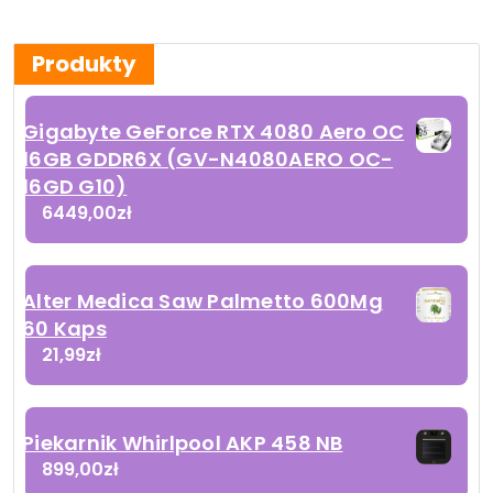
Produkty
Gigabyte GeForce RTX 4080 Aero OC
16GB GDDR6X (GV-N4080AERO OC-
16GD G10)
6449,00
zł
Alter Medica Saw Palmetto 600Mg
60 Kaps
21,99
zł
Piekarnik Whirlpool AKP 458 NB
899,00
zł