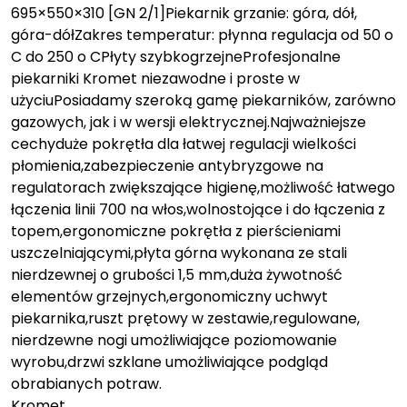
695×550×310 [GN 2/1]Piekarnik grzanie: góra, dół,
góra-dółZakres temperatur: płynna regulacja od 50 o
C do 250 o CPłyty szybkogrzejneProfesjonalne
piekarniki Kromet niezawodne i proste w
użyciuPosiadamy szeroką gamę piekarników, zarówno
gazowych, jak i w wersji elektrycznej.Najważniejsze
cechyduże pokrętła dla łatwej regulacji wielkości
płomienia,zabezpieczenie antybryzgowe na
regulatorach zwiększające higienę,możliwość łatwego
łączenia linii 700 na włos,wolnostojące i do łączenia z
topem,ergonomiczne pokrętła z pierścieniami
uszczelniającymi,płyta górna wykonana ze stali
nierdzewnej o grubości 1,5 mm,duża żywotność
elementów grzejnych,ergonomiczny uchwyt
piekarnika,ruszt prętowy w zestawie,regulowane,
nierdzewne nogi umożliwiające poziomowanie
wyrobu,drzwi szklane umożliwiające podgląd
obrabianych potraw.
Kromet