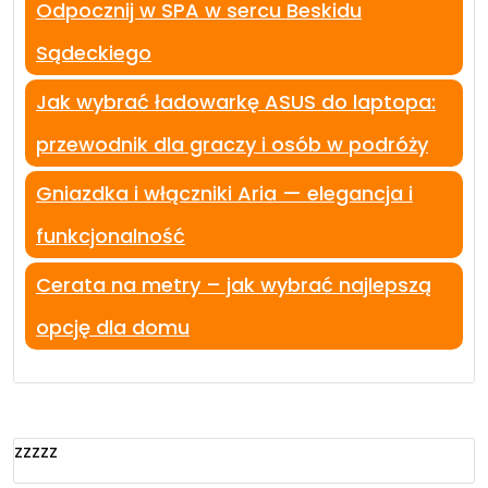
Odpocznij w SPA w sercu Beskidu
Sądeckiego
Jak wybrać ładowarkę ASUS do laptopa:
przewodnik dla graczy i osób w podróży
Gniazdka i włączniki Aria — elegancja i
funkcjonalność
Cerata na metry – jak wybrać najlepszą
opcję dla domu
zzzzz