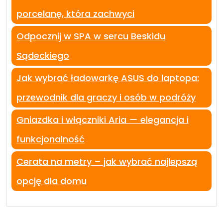
porcelanę, która zachwyci
Odpocznij w SPA w sercu Beskidu
Sądeckiego
Jak wybrać ładowarkę ASUS do laptopa:
przewodnik dla graczy i osób w podróży
Gniazdka i włączniki Aria — elegancja i
funkcjonalność
Cerata na metry – jak wybrać najlepszą
opcję dla domu