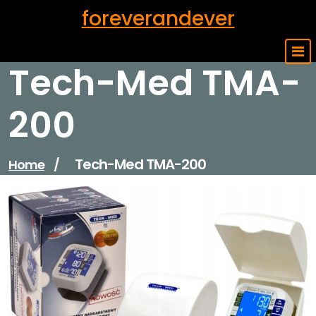
Skip
foreverandever
to
content
Tech-Med TMA-
200
Tech-Med TMA-200
Home
/