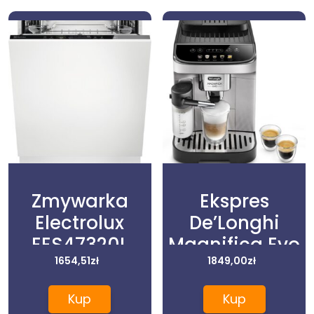
Zmywarka
Ekspres
Electrolux
De’Longhi
EES47320L
Magnifica Evo
1654,51
zł
ECAM290.61.SB
1849,00
zł
Kup
Kup