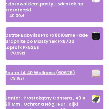
z dozownikiem pasty - wieszak na
szczoteczki
40,00
zł
Ostrze Babyliss Pro Fx8010Bme Fade
Graphite Do Maszynek Fx8700
Loprofx Fx825E
170,99
zł
Beurer LA 40 Wallness (60626)
178,16
zł
Sanfor , Prostokątny Contera , 40 X
20 Mm , Ochrona Nóg I Rur , Kijki