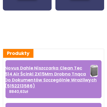
Produkty
Novus Dahle Niszczarka Clean Tec
514 Air Ścinki 2X15Mm Drobno Tnąca
Do Dokumentów Szczególnie Wrażliwych
(5152213586)
8840,63
zł