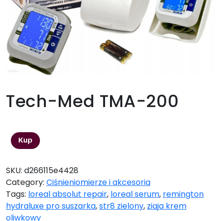
Tech-Med TMA-200
98,00
zł
Kup
SKU:
d266115e4428
Category:
Ciśnieniomierze i akcesoria
Tags:
loreal absolut repair
,
loreal serum
,
remington
hydraluxe pro suszarka
,
str8 zielony
,
ziaja krem
oliwkowy