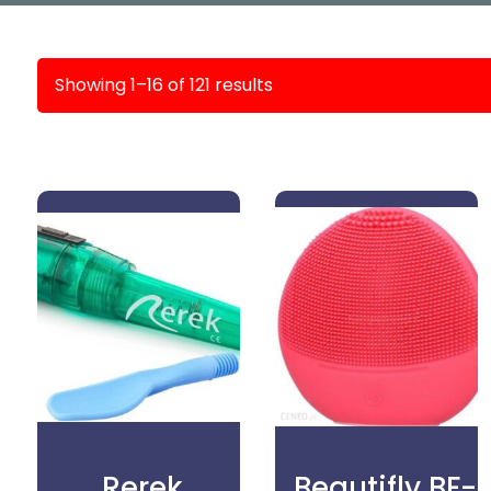
Showing 1–16 of 121 results
Rerek
Beautifly BF-