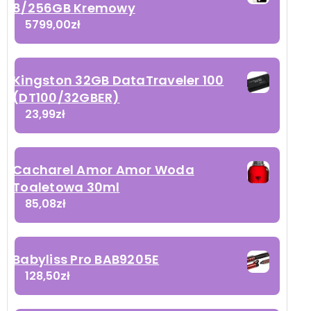
8/256GB Kremowy
5799,00
zł
y
Mm
Kingston 32GB DataTraveler 100
2
(DT100/32GBER)
23,99
zł
Cacharel Amor Amor Woda
Toaletowa 30ml
85,08
zł
Babyliss Pro BAB9205E
128,50
zł