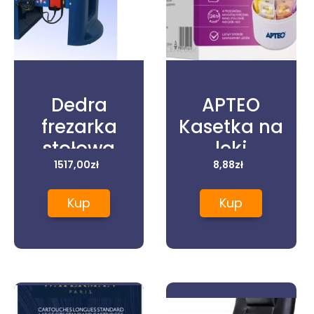
Dedra
APTEO
frezarka
Kasetka na
stołowa
leki
DED7742
1517,00
zł
tygodniowa
8,88
zł
4-komorowa
Kup
Kup