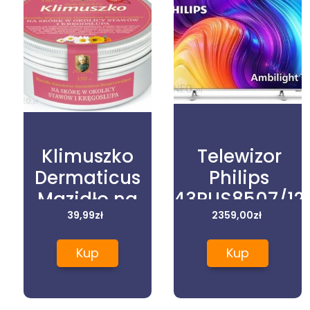
Klimuszko
Telewizor
Dermaticus
Philips
Mazidło na
43PUS8507/12
skórę w
39,99
zł
2359,00
zł
okolicy
Kup
Kup
stawów i
kręgosłupa
150ml