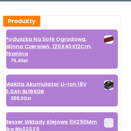
Produkty
Poduszka Na Sofę Ogrodową,
Winna Czerwień, 120X40X12Cm,
Tkanina
75,49
zł
Makita Akumulator Li-Ion 18V
6.0Ah BL1860B
358,00
zł
Rexxer Wkłady Klejowe 11X250Mm
1kg Rb02025