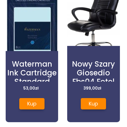
Waterman
Nowy Szary
Ink Cartridge
Giosedio
Standard
Fbs04 Fotel
Serenity Blue
53,00
zł
Biurowy
399,00
zł
(Former:
Obrotowy
Kup
Kup
Floridablue)
8 Blister
(S0713021)