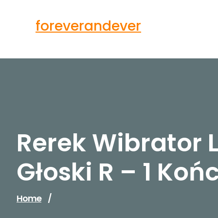
Skip
to
foreverandever
content
Rerek Wibrator
Głoski R – 1 Ko
Home
/