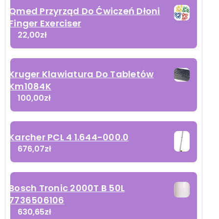
Qmed Przyrząd Do Ćwiczeń Dłoni
Finger Exerciser
22,00
zł
Kruger Klawiatura Do Tabletów
Km1084K
100,00
zł
Karcher PCL 4 1.644-000.0
676,07
zł
Bosch Tronic 2000T B 50L
7736506106
630,65
zł