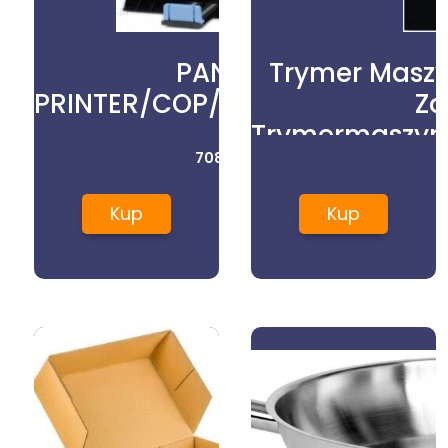
PANTUM
Trymer Maszy
PRINTER/COP/SCAN/M6500W
Za
Trymermaszyn
708,00
zł
Kup
Kup