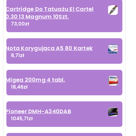
Cartridge Do Tatuażu El Cartel
0.30 13 Magnum 10Szt.
73,00
zł
Nota Korygująca A5 80 Kartek
8,71
zł
Migea 200mg 4 tabl.
18,46
zł
Pioneer DMH-A340DAB
1045,71
zł