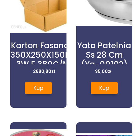
Karton Fasonowy
Yato Patelnia
350X250X150Mm
Ss 28 Cm
3W E 380G/M2
(Yg-00102)
Szary Paleta
2880,80
zł
95,00
zł
1040szt.
Kup
Kup