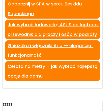
Odpocznij w SPA w sercu Beskidu
Sądeckiego
Jak wybrać ładowarkę ASUS do laptopa:
przewodnik dla graczy i osób w podróży
Gniazdka i włączniki Aria — elegancja i
funkcjonalność
Cerata na metry – jak wybrać najlepszą
opcję dla domu
zzzzz