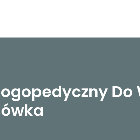
 Logopedyczny D
ńcówka