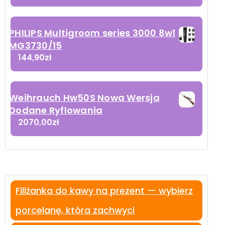
PHILIPS Multigroom series 3000 8w1
MG3730/15
144,90
zł
Weihrauch Hw50S Nowa Wersja
Dodane Ryflowania
2070,00
zł
Filiżanka do kawy na prezent — wybierz
porcelanę, która zachwyci