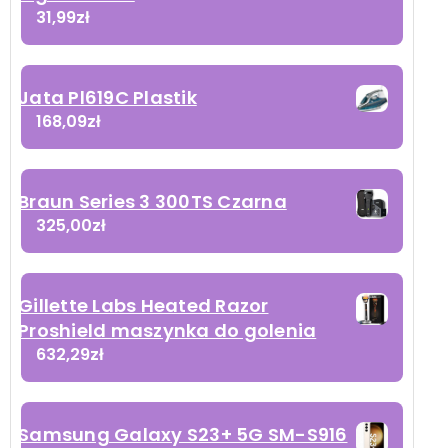
31,99
zł
Jata Pl619C Plastik
168,09
zł
Braun Series 3 300TS Czarna
325,00
zł
Gillette Labs Heated Razor
Proshield maszynka do golenia
632,29
zł
Samsung Galaxy S23+ 5G SM-S916