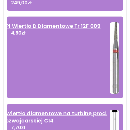
249,00
zł
Pl Wiertło D Diamentowe Tr 12F 009
4,80
zł
Wiertło diamentowe na turbinę prod.
szwajcarskiej C14
7,70
zł