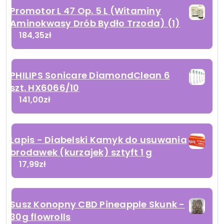
Promotor L 47 Op. 5 L (Witaminy
Aminokwasy Drób Bydło Trzoda) (1)
184,35
zł
PHILIPS Sonicare DiamondClean 6
szt. HX6066/10
141,00
zł
Lapis - Diabelski Kamyk do usuwania
brodawek (kurzajek) sztyft 1 g
17,99
zł
Susz Konopny CBD Pineapple Skunk -
30g flowrolls