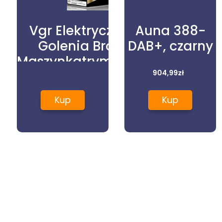
Vgr Elektryczna Maszynka Do
Auna 388-
Golenia Brody Włosów Lcd
DAB+, czarny
Maszynkatrymerzwyświetlacz
99,00
zł
904,99
zł
Kup
Kup