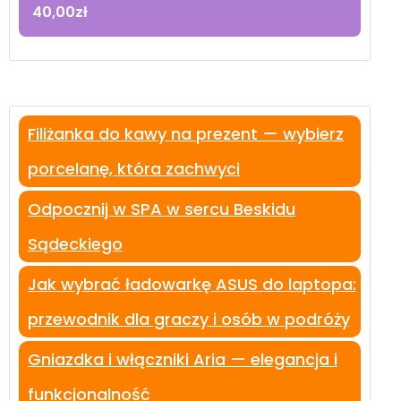
40,00
zł
Filiżanka do kawy na prezent — wybierz
porcelanę, która zachwyci
Odpocznij w SPA w sercu Beskidu
Sądeckiego
Jak wybrać ładowarkę ASUS do laptopa:
przewodnik dla graczy i osób w podróży
Gniazdka i włączniki Aria — elegancja i
funkcjonalność