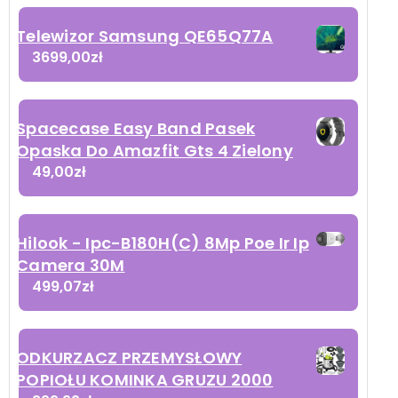
Telewizor Samsung QE65Q77A
3699,00
zł
Spacecase Easy Band Pasek
Opaska Do Amazfit Gts 4 Zielony
49,00
zł
Hilook - Ipc-B180H(C) 8Mp Poe Ir Ip
Camera 30M
499,07
zł
ODKURZACZ PRZEMYSŁOWY
POPIOŁU KOMINKA GRUZU 2000