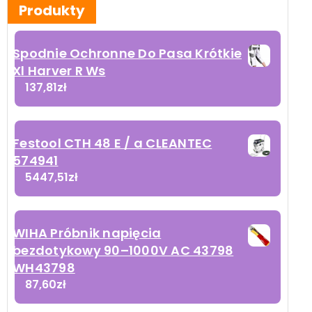
Produkty
Spodnie Ochronne Do Pasa Krótkie
Xl Harver R Ws
137,81
zł
Festool CTH 48 E / a CLEANTEC
574941
5447,51
zł
WIHA Próbnik napięcia
bezdotykowy 90–1000V AC 43798
WH43798
87,60
zł