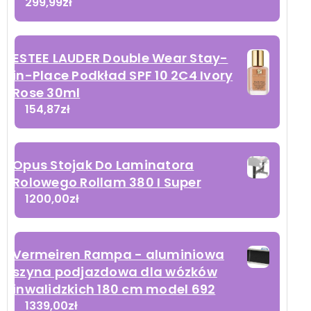
299,99
zł
ESTEE LAUDER Double Wear Stay-
in-Place Podkład SPF 10 2C4 Ivory
Rose 30ml
154,87
zł
Opus Stojak Do Laminatora
Rolowego Rollam 380 I Super
1200,00
zł
Vermeiren Rampa - aluminiowa
szyna podjazdowa dla wózków
inwalidzkich 180 cm model 692
1339,00
zł