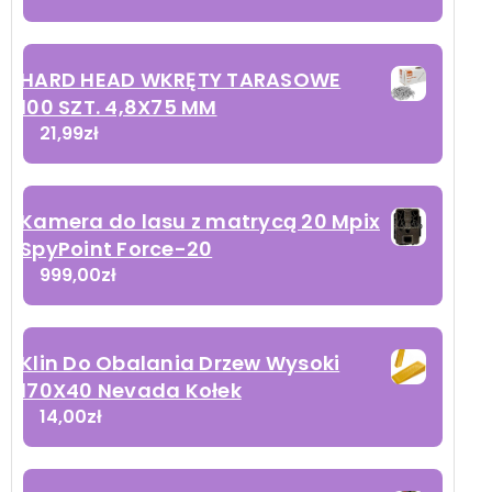
HARD HEAD WKRĘTY TARASOWE
100 SZT. 4,8X75 MM
21,99
zł
Kamera do lasu z matrycą 20 Mpix
SpyPoint Force-20
999,00
zł
Klin Do Obalania Drzew Wysoki
170X40 Nevada Kołek
14,00
zł