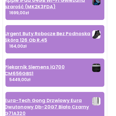
Apple iPad 64GB Wi-Fi Gwiezdna
szarość (MK2K3FDA)
1699,00
zł
Urgent Buty Robocze Bez Podnoska
Skóra 126 Ob R.45
164,00
zł
Piekarnik Siemens iQ700
CM656GBS1
5449,00
zł
Eura-Tech Gong Drzwiowy Eura
Dwutonowy Db-20G7 Biało Czarny
G71A320