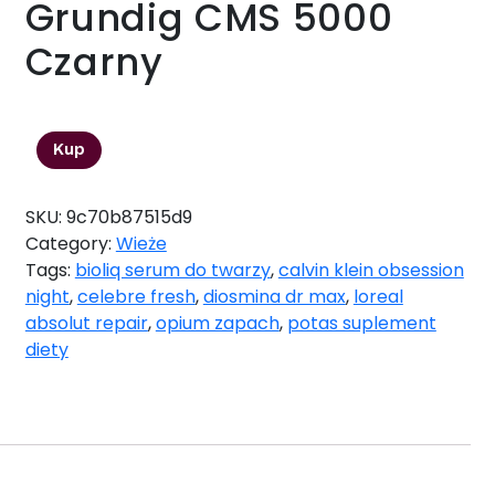
Grundig CMS 5000
Czarny
1583,03
zł
Kup
SKU:
9c70b87515d9
Category:
Wieże
Tags:
bioliq serum do twarzy
,
calvin klein obsession
night
,
celebre fresh
,
diosmina dr max
,
loreal
absolut repair
,
opium zapach
,
potas suplement
diety