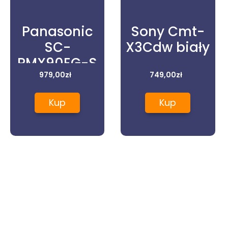
Panasonic
Sony Cmt-
SC-
X3Cdw biały
em
PMX90EG-S
Srebrny
979,00
zł
749,00
zł
Kup
Kup