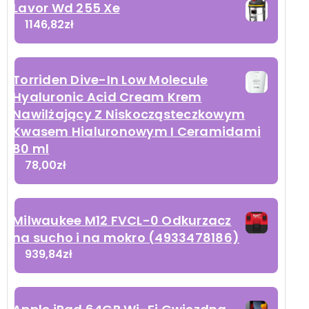
Lavor Wd 255 Xe
1146,82
zł
Torriden Dive-In Low Molecule
Hyaluronic Acid Cream Krem
Nawilżający Z Niskocząsteczkowym
Kwasem Hialuronowym I Ceramidami
80 ml
78,00
zł
Milwaukee M12 FVCL-0 Odkurzacz
na sucho i na mokro (4933478186)
939,84
zł