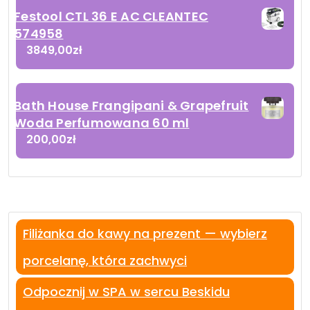
Festool CTL 36 E AC CLEANTEC
574958
3849,00
zł
Bath House Frangipani & Grapefruit
Woda Perfumowana 60 ml
200,00
zł
Filiżanka do kawy na prezent — wybierz
porcelanę, która zachwyci
Odpocznij w SPA w sercu Beskidu