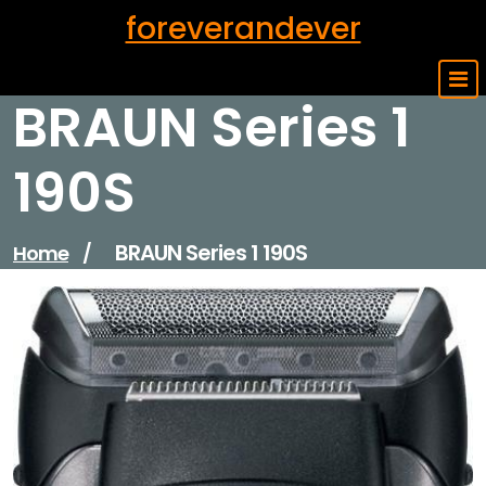
Skip
foreverandever
to
content
BRAUN Series 1
190S
BRAUN Series 1 190S
Home
/