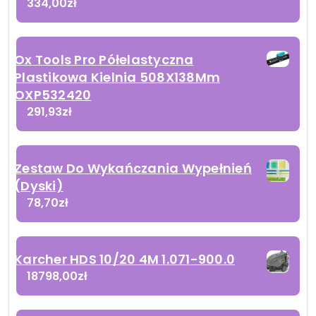
334,00
zł
Ox Tools Pro Półelastyczna
Plastikowa Kielnia 508X138Mm
OXP532420
291,93
zł
Zestaw Do Wykańczania Wypełnień
(Dyski)
78,70
zł
Karcher HDS 10/20 4M 1.071-900.0
18798,00
zł