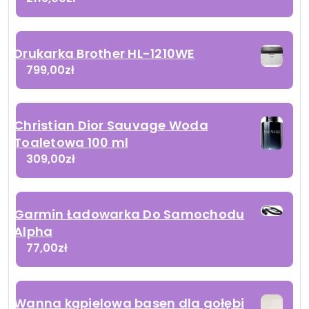
Drukarka Brother HL-1210WE
799,00
zł
Christian Dior Sauvage Woda
Toaletowa 100 ml
309,00
zł
Garmin Ładowarka Do Samochodu
Alpha
77,00
zł
Wanna kąpielowa basen dla gołębi