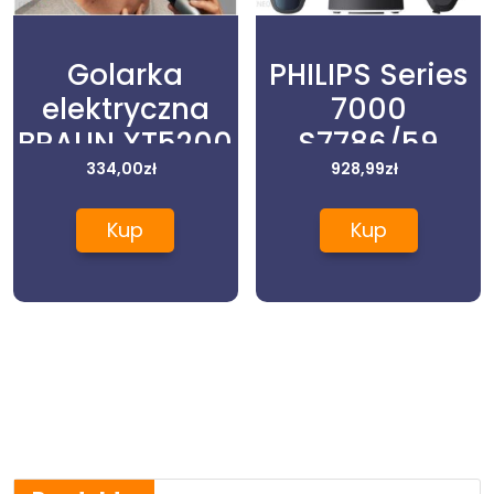
Golarka
PHILIPS Series
elektryczna
7000
BRAUN XT5200
S7786/59
334,00
zł
928,99
zł
Kup
Kup