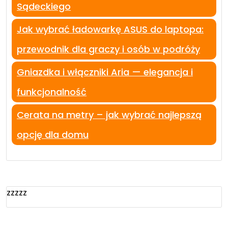
Sądeckiego
Jak wybrać ładowarkę ASUS do laptopa:
przewodnik dla graczy i osób w podróży
Gniazdka i włączniki Aria — elegancja i
funkcjonalność
Cerata na metry – jak wybrać najlepszą
opcję dla domu
zzzzz