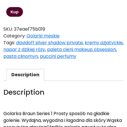
170,18
zł
Kup
SKU:
37eaef75b019
Category:
Golarki męskie
Tags:
davidoff silver shadow private
,
kremy azjatyckie
,
napar z dzikiej róży
,
paleta cieni makeup obsession
,
pasta clinomyn
,
puccini perfumy
Description
Description
Golarka Braun Series 1 Prosty sposób na gładkie
golenie. Wydajna, wygodna i łagodna dla skóry.Wąska