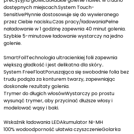
precyzyjna głowicaGładkie golenie nawet w trudno
dostępnych miejscach.System Touch-
SensitivePłynnie dostosowuje się do wywieranego
przez Ciebie nacisku.Czas pracy/ładowaniaPełne
naładowanie w 1 godzinę zapewnia 40 minut golenia.
Szybkie 5-minutowe ładowanie wystarczy na jedno
golenie.
SmartFoilTechnologia ultracienkiej folii zapewnia
większą gładkość i jest delikatna dla skóry..
System FreeFloatPoruszająca się swobodnie folia bez
trudu podąża za konturem twarzy, zapewniając
doskonałe rezultaty golenia.
Trymer do długich włosówWystarczy po prostu
wysunąć trymer, aby przycinać dłuższe włosy i
modelować wąsy i baki.
Wskaźnik ładowania LEDAkumulator Ni-MH
100% wodoodporność ułatwia czyszczenieGolarka