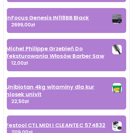
InFocus Genesis IN118BB Black
2699,00
zł
Michel Philippe Grzebień Do
Teksturowania Włosów Barber Saw
12,00
zł
Unibiotan 4kg witaminy dla kur
niosek univit
22,50
zł
Festool CTL MIDI I CLEANTEC 574832
2119,00
zł