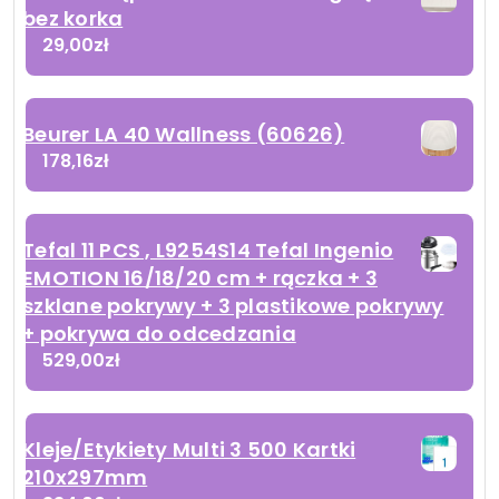
bez korka
29,00
zł
Beurer LA 40 Wallness (60626)
178,16
zł
Tefal 11 PCS , L9254S14 Tefal Ingenio
EMOTION 16/18/20 cm + rączka + 3
szklane pokrywy + 3 plastikowe pokrywy
+ pokrywa do odcedzania
529,00
zł
Kleje/Etykiety Multi 3 500 Kartki
210x297mm