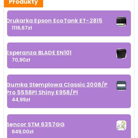
Produkty
Drukarka Epson EcoTank ET-2815
1116,67
zł
Esperanza BLADE EN101
70,90
zł
Gumka Stemplowa Classic 2008/P
Pro 5558Pl Shiny E958/Pl
44,99
zł
Sencor STM 6357GG
849,00
zł