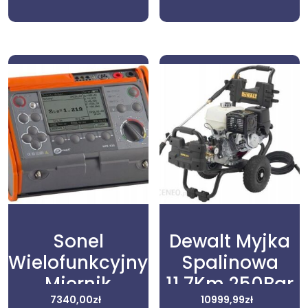
Sonel
Dewalt Myjka
Wielofunkcyjny
Spalinowa
Miernik
11,7Km 250Bar
parametrów
7340,00
zł
Dxpw0010E
10999,99
zł