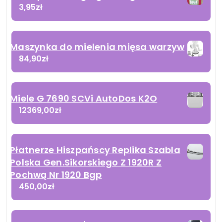
3,95
zł
Maszynka do mielenia mięsa warzyw
84,90
zł
Miele G 7690 SCVi AutoDos K2O
12369,00
zł
Płatnerze Hiszpańscy Replika Szabla
Polska Gen.Sikorskiego Z 1920R Z
Pochwą Nr 1920 Bgp
450,00
zł