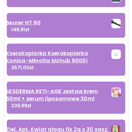
Beurer HT 60
148,91
zł
Kserokopiarka Kserokopiarka
Konica-Minolta bizhub 5000i
2571,00
zł
SESDERMA RETI-AGE zestaw krem
50ml + serum liposomowe 30ml
239,99
zł
Ziel. Apt. Kwiat głogu fix 2g x 30 sasz.