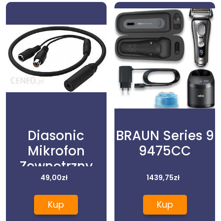
Diasonic
BRAUN Series 9
Mikrofon
9475CC
Zewnętrzny
(Mono)
49,00
zł
1439,75
zł
Kup
Kup