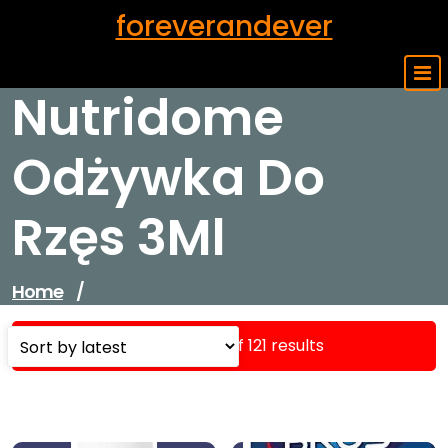
Skip
foreverandever
to
content
Nutridome
Odżywka Do
Rzęs 3Ml
Home
/
Showing 1–16 of 121 results