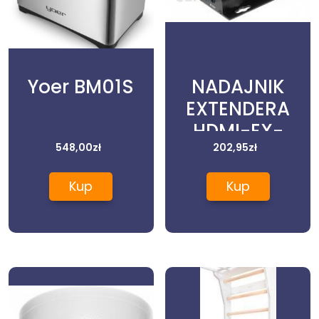
Yoer BM01S
NADAJNIK
EXTENDERA
HDMI-EX-
548,00
zł
150IR/TX
202,95
zł
Kup
Kup