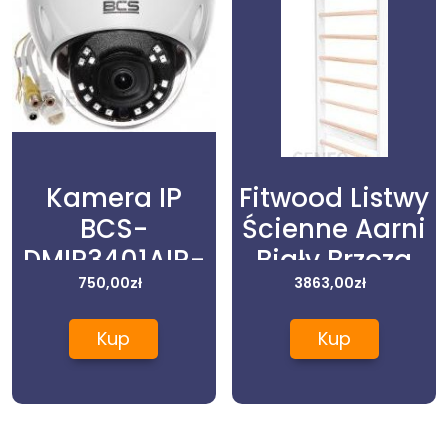
Kamera IP
Fitwood Listwy
BCS-
Ścienne Aarni
DMIP3401AIR-
Biały Brzoza
IV 4.0 Mpx 2.8
750,00
zł
3863,00
zł
mm
Kup
Kup