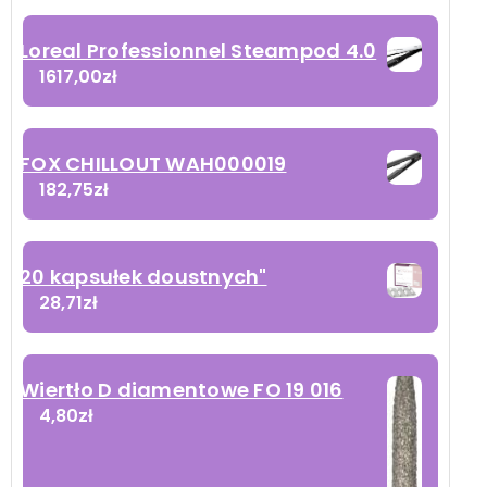
Loreal Professionnel Steampod 4.0
1617,00
zł
FOX CHILLOUT WAH000019
182,75
zł
20 kapsułek doustnych"
28,71
zł
Wiertło D diamentowe FO 19 016
4,80
zł