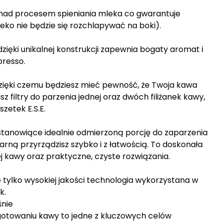
lę nad procesem spieniania mleka co gwarantuje
eko nie będzie się rozchlapywać na boki).
zięki unikalnej konstrukcji zapewnia bogaty aromat i
presso.
 dzięki czemu będziesz mieć pewność, że Twoja kawa
z filtry do parzenia jednej oraz dwóch filiżanek kawy,
zetek E.S.E.
 stanowiące idealnie odmierzoną porcję do zaparzenia
arną przyrządzisz szybko i z łatwością. To doskonała
 kawy oraz praktyczne, czyste rozwiązania.
tylko wysokiej jakości technologia wykorzystana w
k.
śnie
otowaniu kawy to jedne z kluczowych celów