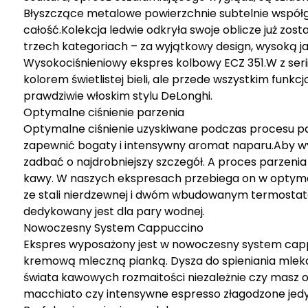
Błyszczące metalowe powierzchnie subtelnie współ
całość.Kolekcja ledwie odkryła swoje oblicze już zo
trzech kategoriach – za wyjątkowy design, wysoką j
Wysokociśnieniowy ekspres kolbowy ECZ 351.W z seri
kolorem świetlistej bieli, ale przede wszystkim fun
prawdziwie włoskim stylu DeLonghi.
Optymalne ciśnienie parzenia
Optymalne ciśnienie uzyskiwane podczas procesu p
zapewnić bogaty i intensywny aromat naparu.Aby wy
zadbać o najdrobniejszy szczegół. A proces parzeni
kawy. W naszych ekspresach przebiega on w optyma
ze stali nierdzewnej i dwóm wbudowanym termostat
dedykowany jest dla pary wodnej.
Nowoczesny System Cappuccino
Ekspres wyposażony jest w nowoczesny system capp
kremową mleczną pianką. Dysza do spieniania mleka 
świata kawowych rozmaitości niezależnie czy masz 
macchiato czy intensywne espresso złagodzone jedyn