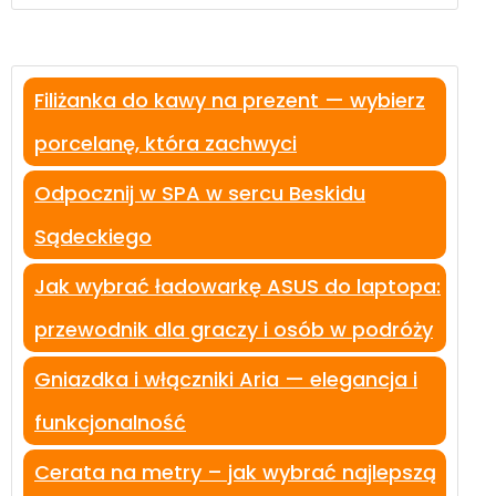
Filiżanka do kawy na prezent — wybierz
porcelanę, która zachwyci
Odpocznij w SPA w sercu Beskidu
Sądeckiego
Jak wybrać ładowarkę ASUS do laptopa:
przewodnik dla graczy i osób w podróży
Gniazdka i włączniki Aria — elegancja i
funkcjonalność
Cerata na metry – jak wybrać najlepszą