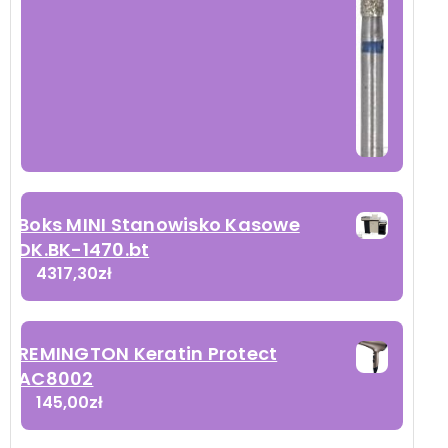
Boks MINI Stanowisko Kasowe
DK.BK-1470.bt
4317,30
zł
REMINGTON Keratin Protect
AC8002
145,00
zł