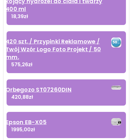
kojący hydrożel do ciała i twarzy
400 ml
18,39
zł
420 szt. / Przypinki Reklamowe /
Twój Wzór Logo Foto Projekt / 50
mm.
575,26
zł
Orbegozo ST07260DIN
420,88
zł
Epson EB-X05
1995,00
zł