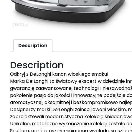
Description
Description
Odkryj z DeLonghi kanon włoskiego smaku!
Marka De’Longhi to światowy ekspert w dziedzinie i
gwarancję zaawansowanej technologii i niezawodnoś
pokolenie pasja do jakości i innowacyjne podejście d
aromatycznej, aksamitnej i bezkompromisowo najlep
Designerzy marki De’Longhi zainspirowani włoskim
zaprojektowali modernistyczną kolekcję śniadaniową
Unikalne, metaliczne wykończenie kolekcji zostało do
Scultura, oprócz oszałamiającego wyglądu, są szlach