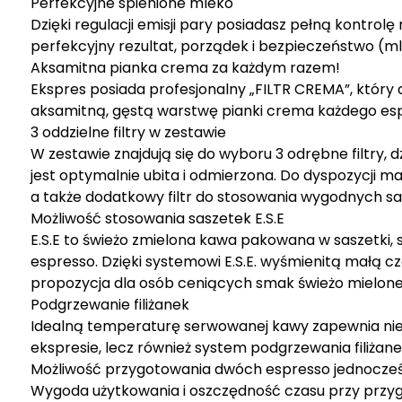
Perfekcyjne spienione mleko
Dzięki regulacji emisji pary posiadasz pełną kontro
perfekcyjny rezultat, porządek i bezpieczeństwo (ml
Aksamitna pianka crema za każdym razem!
Ekspres posiada profesjonalny „FILTR CREMA”, który d
aksamitną, gęstą warstwę pianki crema każdego es
3 oddzielne filtry w zestawie
W zestawie znajdują się do wyboru 3 odrębne filtry,
jest optymalnie ubita i odmierzona. Do dyspozycji mas
a także dodatkowy filtr do stosowania wygodnych sas
Możliwość stosowania saszetek E.S.E
E.S.E to świeżo zmielona kawa pakowana w saszetki,
espresso. Dzięki systemowi E.S.E. wyśmienitą małą cz
propozycja dla osób ceniących smak świeżo mielonej
Podgrzewanie filiżanek
Idealną temperaturę serwowanej kawy zapewnia nie 
ekspresie, lecz również system podgrzewania filiżane
Możliwość przygotowania dwóch espresso jednocze
Wygoda użytkowania i oszczędność czasu przy przyg