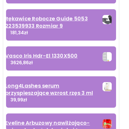
Rękawice Robocze Guide 5053
223539933 Rozmiar 9
181,34
zł
Vasco Iris Hdr-El 1330X500
3626,86
zł
Long4Lashes serum
przyspieszające wzrost rzęs 3 ml
39,99
zł
Eveline Arbuzowy nawilżająco-