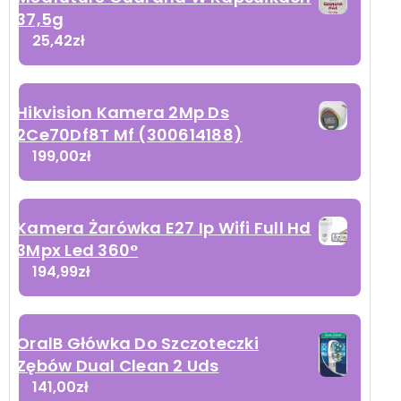
37,5g
25,42
zł
Hikvision Kamera 2Mp Ds
2Ce70Df8T Mf (300614188)
199,00
zł
Kamera Żarówka E27 Ip Wifi Full Hd
3Mpx Led 360°
194,99
zł
OralB Główka Do Szczoteczki
Zębów Dual Clean 2 Uds
141,00
zł