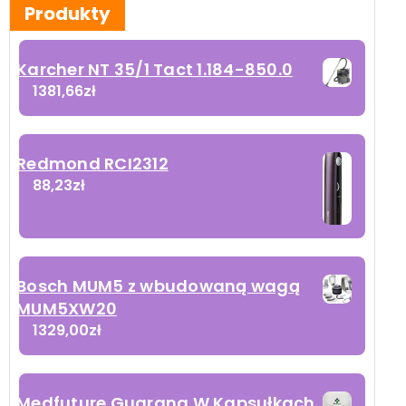
Produkty
Karcher NT 35/1 Tact 1.184-850.0
1381,66
zł
Redmond RCI2312
88,23
zł
Bosch MUM5 z wbudowaną wagą
MUM5XW20
1329,00
zł
Medfuture Guarana W Kapsułkach