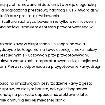
grają z chromowanymi detalami, tworząc elegancką
stała nagrodzona prestiżową nagrodą Plus X Award aż w
akość oraz prostotę użytkowania.
i Scultura zachwyca bowiem nie tylko wzornictwem i
kcjonalnością i smakiem espresso przygotowanego w
arzenia kawy w ekspresach De’Longhi pozwala
dobyć z każdego ziarna kawy esencję smaku, należy
a jest jednym z kluczowych przy przygotowywaniu
lnych warunkach temperaturowych, dzięki bojlerowi
om. Pierwszy odpowiada za przygotowanie kawy, drugi
uccino umożliwiający przyrządzenie kawy z gęstą,
sprawi, że niczym barista, odkryjesz bogactwo
ochotę na puszyste cappuccino, efektowne latte
ie chmurką lekkiej mlecznej pianki.