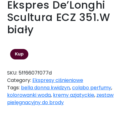
Ekspres De’Longhi
Scultura ECZ 351.W
biały
785,28
zł
Kup
SKU:
5ff6607f077d
Category:
Ekspresy ciśnieniowe
Tags:
bella donna kwidzyn
,
colabo perfumy
,
kolorowanki woda
,
kremy azjatyckie
,
zestaw
pielęgnacyjny do brody