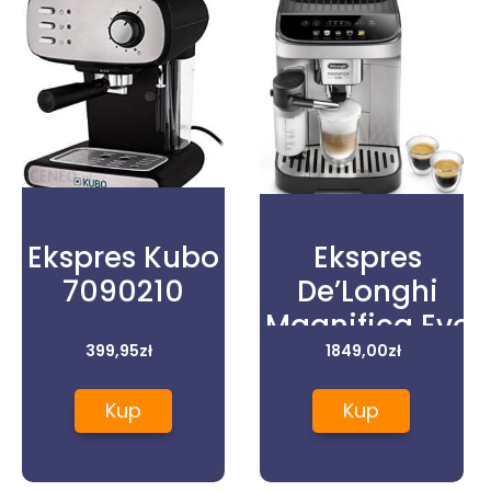
Ekspres Kubo
Ekspres
7090210
De’Longhi
Magnifica Evo
399,95
zł
ECAM290.61.SB
1849,00
zł
Kup
Kup