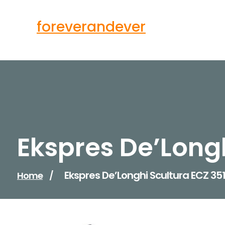
Skip
to
foreverandever
content
Ekspres De’Longh
Ekspres De’Longhi Scultura ECZ 351
Home
/