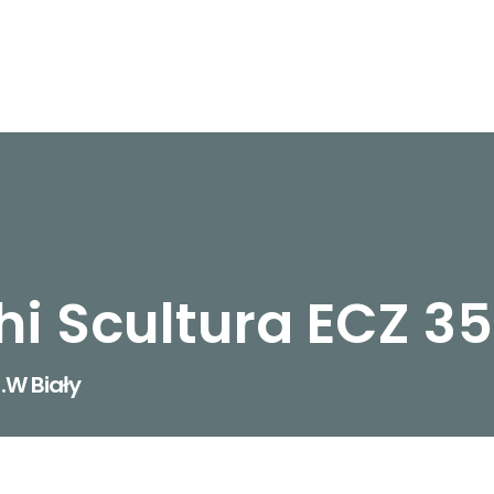
i Scultura ECZ 35
.W Biały