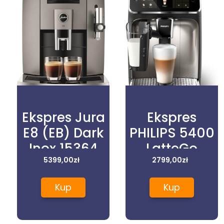
Ekspres Jura
Ekspres
E8 (EB) Dark
PHILIPS 5400
Inox 15364
LatteGo
5399,00
zł
EP5447/90
2799,00
zł
czarny
Kup
Kup