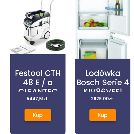
Festool CTH
Lodówka
48 E / a
Bosch Serie 4
CLEANTEC
KIV86VFE1
574941
5447,51
zł
2929,00
zł
Kup
Kup