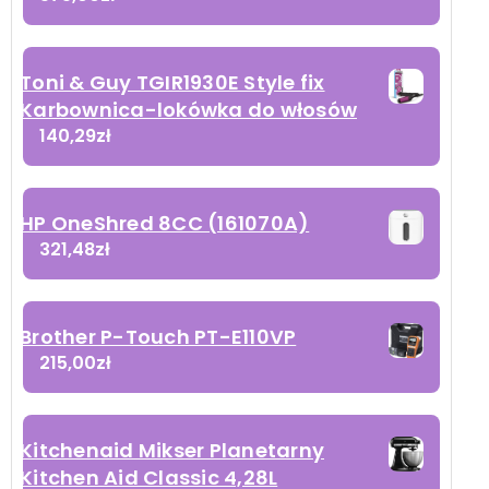
Toni & Guy TGIR1930E Style fix
Karbownica-lokówka do włosów
140,29
zł
HP OneShred 8CC (161070A)
321,48
zł
Brother P-Touch PT-E110VP
215,00
zł
Kitchenaid Mikser Planetarny
Kitchen Aid Classic 4,28L