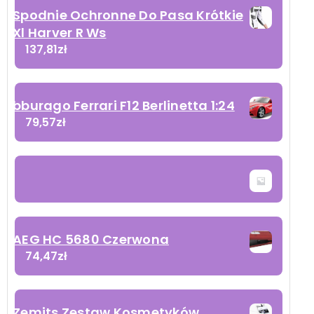
Spodnie Ochronne Do Pasa Krótkie
Xl Harver R Ws
137,81
zł
bburago Ferrari F12 Berlinetta 1:24
79,57
zł
AEG HC 5680 Czerwona
74,47
zł
Zemits Zestaw Kosmetyków