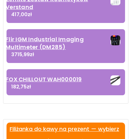
Verstand
417,00
zł
Flir IGM Industrial Imaging
Multimeter (DM285)
3715,99
zł
FOX CHILLOUT WAH000019
182,75
zł
Filiżanka do kawy na prezent — wybierz