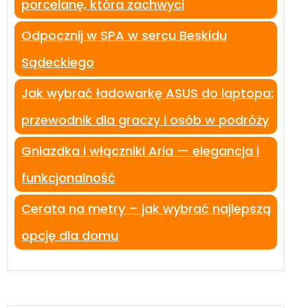
porcelanę, która zachwyci
Odpocznij w SPA w sercu Beskidu
Sądeckiego
Jak wybrać ładowarkę ASUS do laptopa:
przewodnik dla graczy i osób w podróży
Gniazdka i włączniki Aria — elegancja i
funkcjonalność
Cerata na metry – jak wybrać najlepszą
opcję dla domu