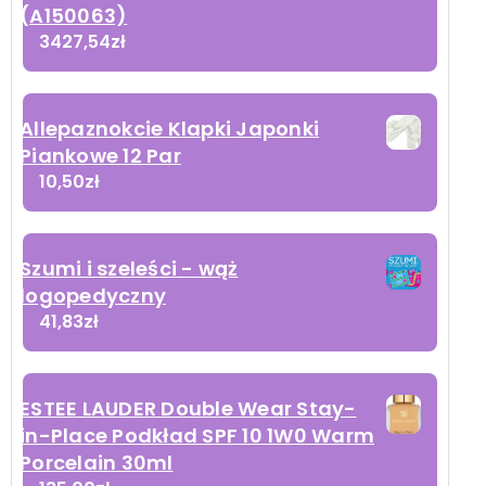
(A150063)
3427,54
zł
Allepaznokcie Klapki Japonki
Piankowe 12 Par
10,50
zł
Szumi i szeleści - wąż
logopedyczny
41,83
zł
ESTEE LAUDER Double Wear Stay-
in-Place Podkład SPF 10 1W0 Warm
Porcelain 30ml