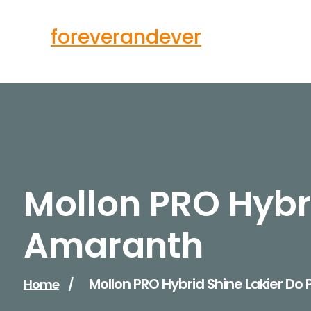
Skip
to
foreverandever
content
Mollon PRO Hybri
Amaranth
Mollon PRO Hybrid Shine Lakier Do
Home
/