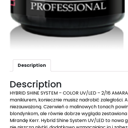
Description
Description
HYBRID SHINE SYSTEM – COLOR UV/LED – 2/16 AMARAN
manikiurem, koniecznie musisz nadrobić zaległości. 
niezauważoną. Czerwień o malinowych tonach powin
blondynkom, ale równie dobrze wygląda zestawiona 
Mirandę Kerr. Hybrid Shine System UV/LED to nowa 
nie niszczą płytki, dodatkowo wzmacniając ją i zabe