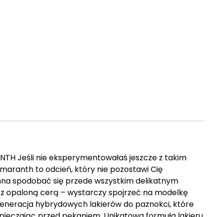
TH Jeśli nie eksperymentowałaś jeszcze z takim
Amaranth to odcień, który nie pozostawi Cię
na spodobać się przede wszystkim delikatnym
z opaloną cerą – wystarczy spojrzeć na modelkę
generacja hybrydowych lakierów do paznokci, które
zpieczając przed pękaniem. Unikatowa formuła lakieru