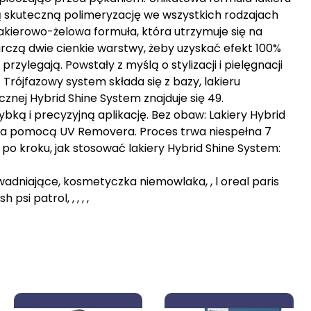
ją skuteczną polimeryzację we wszystkich rodzajach
 lakierowo-żelowa formuła, która utrzymuje się na
rczą dwie cienkie warstwy, żeby uzyskać efekt 100%
przylegają. Powstały z myślą o stylizacji i pielęgnacji
rójfazowy system składa się z bazy, lakieru
znej Hybrid Shine System znajduje się 49.
ybką i precyzyjną aplikację. Bez obaw: Lakiery Hybrid
, za pomocą UV Removera. Proces trwa niespełna 7
po kroku, jak stosować lakiery Hybrid Shine System:
nawadniające, kosmetyczka niemowlaka, , l oreal paris
 psi patrol, , , , ,