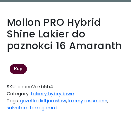
Mollon PRO Hybrid
Shine Lakier do
paznokci 16 Amaranth
75,00
zł
Kup
SKU:
ceaee2e7b5b4
Category:
Lakiery hybrydowe
Tags:
gazetka lidl jarosław
,
kremy rossmann
,
salvatore ferragamo f