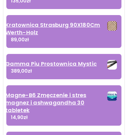
135,00
zł
Kratownica Strasburg 90X180Cm
Werth-Holz
89,00
zł
Gamma Piu Prostownica Mystic
389,00
zł
Magne-B6 Zmęczenie i stres
magnez i ashwagandha 30
tabletek
14,90
zł