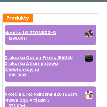
Produkty
Monitor LG 27GN800-B
1299,00
zł
Drukarka Canon Pixma G5050
Drukarka Atramentowa
Wielofunkcyjna
1149,00
zł
Akord Biurko Narożne B20 155cm
Prawe Dąb Artisan 3
575,00
zł