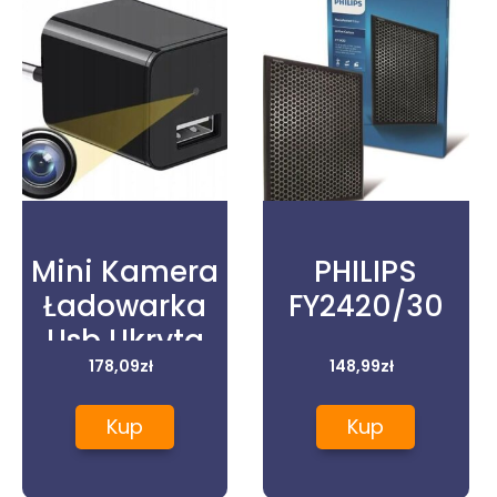
Mini Kamera
PHILIPS
Ładowarka
FY2420/30
Usb Ukryta
Szpiegowska
178,09
zł
148,99
zł
Kup
Kup