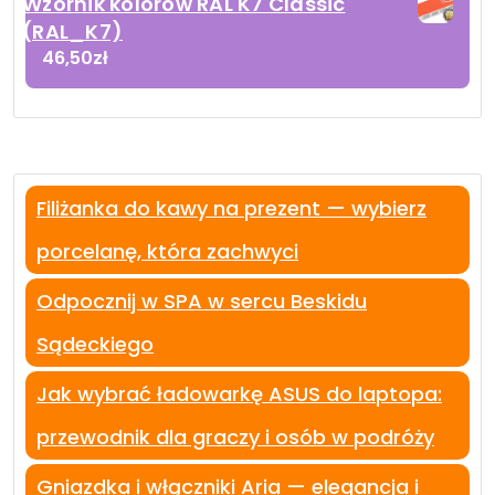
Wzornik kolorów RAL K7 Classic
(RAL_K7)
46,50
zł
Filiżanka do kawy na prezent — wybierz
porcelanę, która zachwyci
Odpocznij w SPA w sercu Beskidu
Sądeckiego
Jak wybrać ładowarkę ASUS do laptopa:
przewodnik dla graczy i osób w podróży
Gniazdka i włączniki Aria — elegancja i