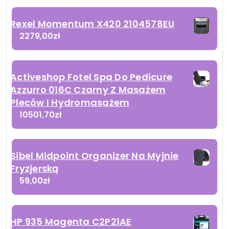
Rexel Momentum X420 2104578EU
2279,00
zł
Activeshop Fotel Spa Do Pedicure
Azzurro 016C Czarny Z Masażem
Pleców I Hydromasażem
10501,70
zł
Sibel Midpoint Organizer Na Myjnie
Fryzjerską
59,00
zł
HP 935 Magenta C2P21AE