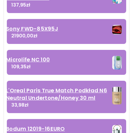
137,95
zł
Sony FWD-85X95J
21900,00
zł
Microlife NC 100
109,35
zł
L'Oreal Paris True Match Podkład N6
Neutral Undertone/Honey 30 ml
33,98
zł
Bodum 12019-16EURO