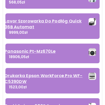
568,05
zł
Lavor Szorowarka Do Podłóg Quick
36B Automat
9999,00
zł
Panasonic Pt-Mz670Le
18906,05
zł
Drukarka Epson WorkForce Pro WF-
C5390DW
1523,00
zł