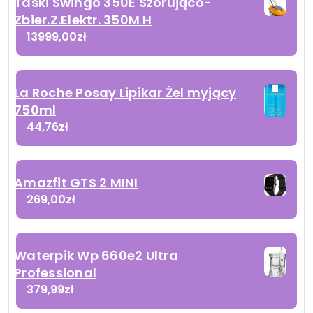
Taski Swingo 350E Szorująco-
Zbier.Z.Elektr. 350M H
13999,00
zł
La Roche Posay Lipikar Żel myjący
750ml
44,76
zł
Amazfit GTS 2 MINI
269,00
zł
Waterpik Wp 660e2 Ultra
Professional
379,99
zł