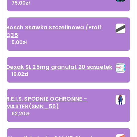
75,00
zł
Bosch Ssawka Szczelinowa /Profi
Q35
5,00
zł
Dexak SL 25mg granulat 20 saszetek
19,02
zł
R.E.I.S. SPODNIE OCHRONNE -
MASTER(SMN_56)
62,20
zł