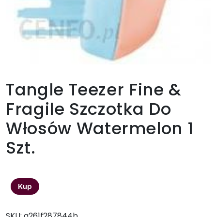
Tangle Teezer Fine &
Fragile Szczotka Do
Włosów Watermelon 1
Szt.
48,48
zł
Kup
SKU:
a261f287844b