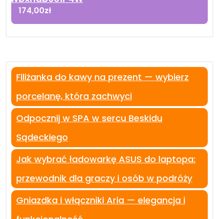
174,00
zł
Filiżanka do kawy na prezent — wybierz
porcelanę, która zachwyci
Odpocznij w SPA w sercu Beskidu
Sądeckiego
Jak wybrać ładowarkę ASUS do laptopa:
przewodnik dla graczy i osób w podróży
Gniazdka i włączniki Aria — elegancja i