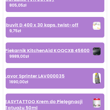
805,05
zł
Ibuvit D 400 x 30 kaps. twist-off
9,75
zł
Piekarnik KitchenAid KOQCXB 45600
9989,00
zł
Lavor Sprinter LAV000035
1690,00
zł
EASYTATTOO Krem do Pielęgnacji
Tatuażu 50ml