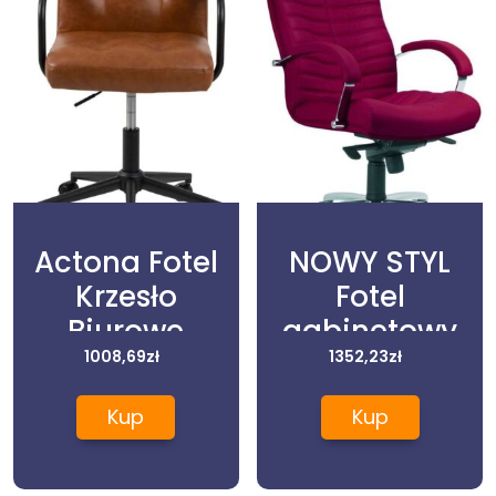
Actona Fotel
NOWY STYL
Krzesło
Fotel
Biurowe
gabinetowy
Skóropodobne
1008,69
zł
ORION steel
1352,23
zł
Cossye
chrome z
Kup
Kup
77X46X59
mechanizmem
Brązowe
Multiblock