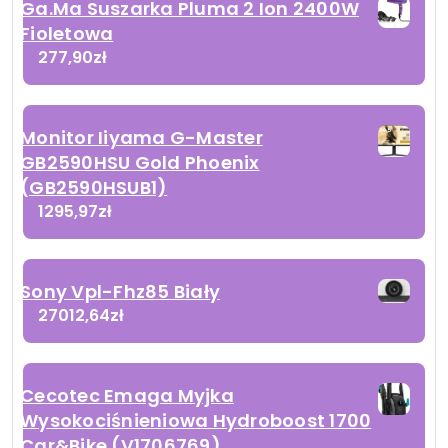
Ga.Ma Suszarka Pluma 2 Ion 2400W
Fioletowa
277,90
zł
Monitor Iiyama G-Master
GB2590HSU Gold Phoenix
(GB2590HSUB1)
1295,97
zł
Sony Vpl-Fhz85 Biały
27012,64
zł
Cecotec Emaga Myjka
Wysokociśnieniowa Hydroboost 1700
Car&Bike (V1706769)