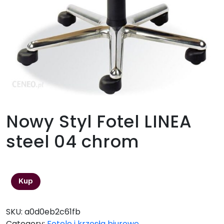
Nowy Styl Fotel LINEA
steel 04 chrom
1131,31
zł
Kup
SKU:
a0d0eb2c61fb
Category:
Fotele i krzesła biurowe