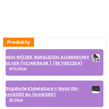
Produkty
MDH WÓZEK INWALIDZKI ALUMINIOWY
SILVER (VCWK9ASR ) (8E70622E4)
970,00
zł
Gigabyte Klawiatura + Mysz Gk-
Km6300 Ru (Km6300)
81,00
zł