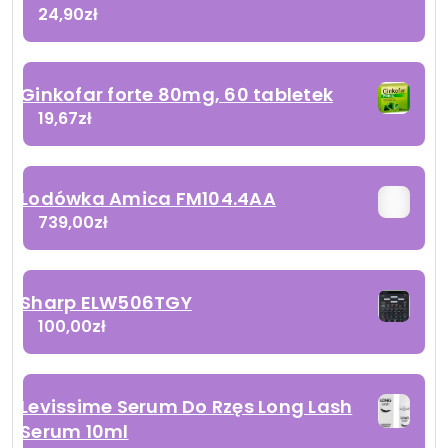
24,90
zł
Ginkofar forte 80mg, 60 tabletek
19,67
zł
Lodówka Amica FM104.4AA
739,00
zł
Sharp ELW506TGY
100,00
zł
Levissime Serum Do Rzęs Long Lash
Serum 10ml