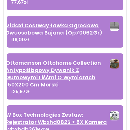
77,67
zł
Vidaxl Costway Ławka Ogrodowa
Dwuosobowa Bujana (Op70062Gr)
116,00
zł
Ottomanson Ottohome Collection
Antypoślizgowy Dywanik Z
Gumowymi Liśćmi O Wymiarach
150X200 Cm Morski
125,97
zł
W Box Technologies Zestaw:
Rejestrator Wbxhd082S + 8X Kamera
Wbxhdb361P4W