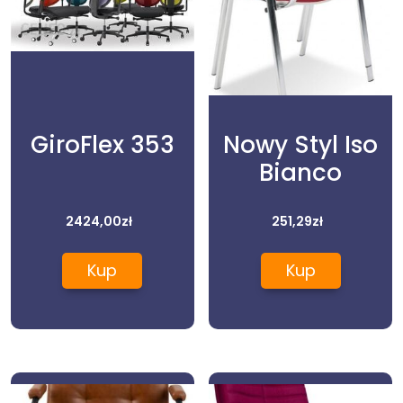
GiroFlex 353
Nowy Styl Iso
Bianco
2424,00
zł
251,29
zł
Kup
Kup