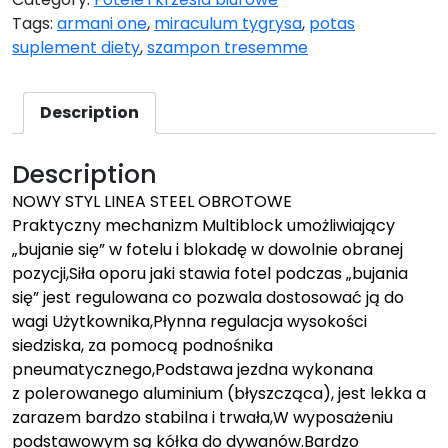
Tags:
armani one
,
miraculum tygrysa
,
potas
suplement diety
,
szampon tresemme
Description
Description
NOWY STYL LINEA STEEL OBROTOWE
Praktyczny mechanizm Multiblock umożliwiający
„bujanie się” w fotelu i blokadę w dowolnie obranej
pozycji,Siła oporu jaki stawia fotel podczas „bujania
się” jest regulowana co pozwala dostosować ją do
wagi Użytkownika,Płynna regulacja wysokości
siedziska, za pomocą podnośnika
pneumatycznego,Podstawa jezdna wykonana
z polerowanego aluminium (błyszcząca), jest lekka a
zarazem bardzo stabilna i trwała,W wyposażeniu
podstawowym są kółka do dywanów.Bardzo