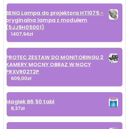
BENQ Lampa do projektora HT1075 -
oryginalna lampa z modułem
(5JJ9H05001)
1407,94
zł
PROTEC ZESTAW DO MONITORINGU 2
KAMERY MOCNY OBRAZ W NOCY
PRXVR02T2P
609,00
zł
Maglek B6 50 tabl
8,37
zł