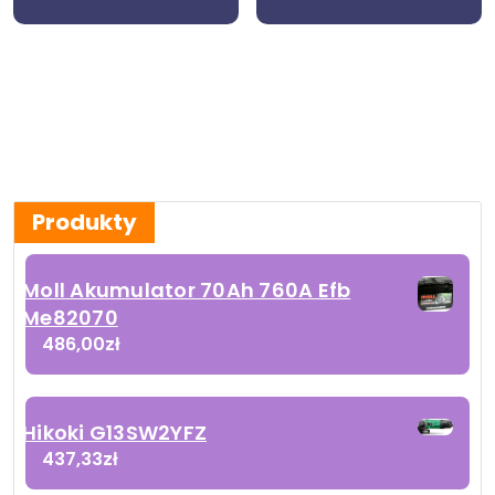
Produkty
Moll Akumulator 70Ah 760A Efb
Me82070
486,00
zł
Hikoki G13SW2YFZ
437,33
zł