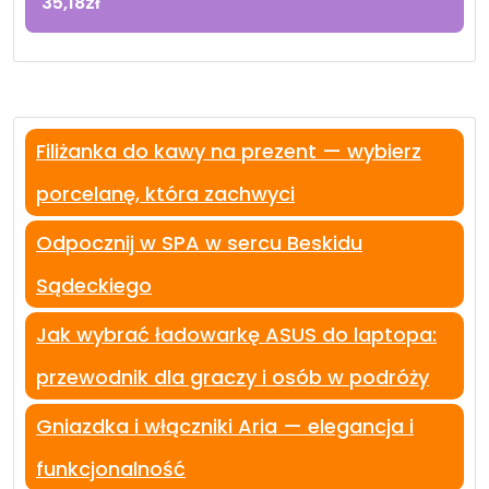
35,18
zł
Filiżanka do kawy na prezent — wybierz
porcelanę, która zachwyci
Odpocznij w SPA w sercu Beskidu
Sądeckiego
Jak wybrać ładowarkę ASUS do laptopa:
przewodnik dla graczy i osób w podróży
Gniazdka i włączniki Aria — elegancja i
funkcjonalność