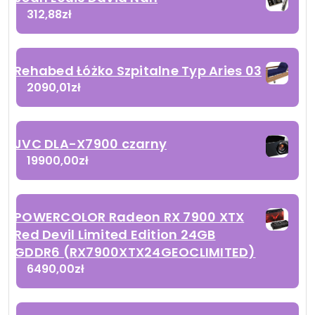
312,88
zł
Rehabed Łóżko Szpitalne Typ Aries 03
2090,01
zł
JVC DLA-X7900 czarny
19900,00
zł
POWERCOLOR Radeon RX 7900 XTX
Red Devil Limited Edition 24GB
GDDR6 (RX7900XTX24GEOCLIMITED)
6490,00
zł