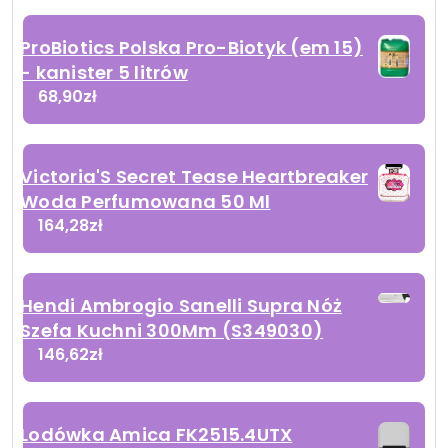
ProBiotics Polska Pro-Biotyk (em 15)
- kanister 5 litrów
68,90
zł
Victoria'S Secret Tease Heartbreaker
Woda Perfumowana 50 Ml
164,28
zł
Hendi Ambrogio Sanelli Supra Nóż
Szefa Kuchni 300Mm (S349030)
146,62
zł
Lodówka Amica FK2515.4UTX