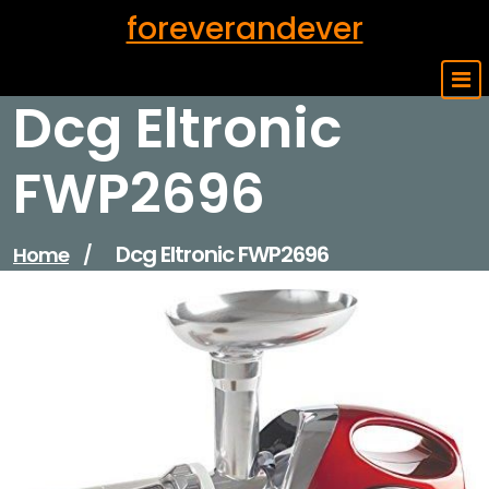
Skip
foreverandever
to
content
Dcg Eltronic
FWP2696
Dcg Eltronic FWP2696
Home
/