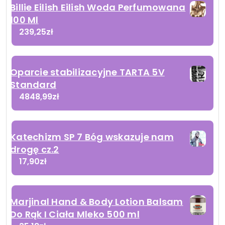
Billie Eilish Eilish Woda Perfumowana
100 Ml
239,25
zł
Oparcie stabilizacyjne TARTA 5V
Standard
4848,99
zł
Katechizm SP 7 Bóg wskazuje nam
drogę cz.2
17,90
zł
Marjinal Hand & Body Lotion Balsam
Do Rąk I Ciała Mleko 500 ml