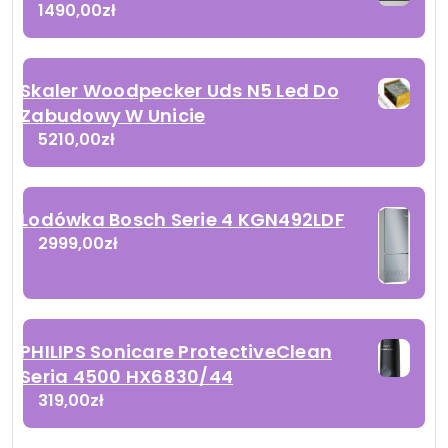
1490,00
zł
Skaler Woodpecker Uds N5 Led Do
Zabudowy W Unicie
5210,00
zł
Lodówka Bosch Serie 4 KGN492LDF
2999,00
zł
PHILIPS Sonicare ProtectiveClean
Seria 4500 HX6830/44
319,00
zł