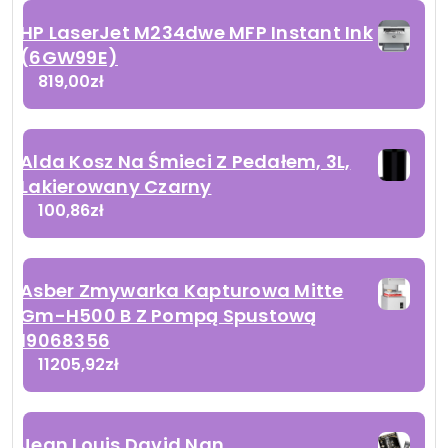
HP LaserJet M234dwe MFP Instant Ink
(6GW99E)
819,00
zł
Alda Kosz Na Śmieci Z Pedałem, 3L,
Lakierowany Czarny
100,86
zł
Asber Zmywarka Kapturowa Mitte
Gm-H500 B Z Pompą Spustową
19068356
11205,92
zł
Jean Louis David Nan