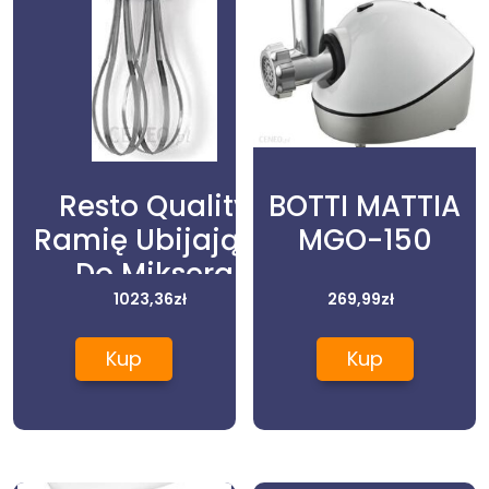
Resto Quality
BOTTI MATTIA
Ramię Ubijające
MGO-150
Do Miksera
ZanurzeniowegoFaf
1023,36
zł
269,99
zł
Kup
Kup