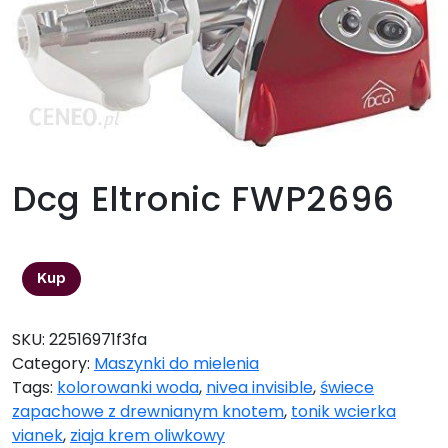
Dcg Eltronic FWP2696
460,18
zł
Kup
SKU:
22516971f3fa
Category:
Maszynki do mielenia
Tags:
kolorowanki woda
,
nivea invisible
,
świece
zapachowe z drewnianym knotem
,
tonik wcierka
vianek
,
ziaja krem oliwkowy