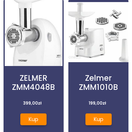
ZELMER
Zelmer
ZMM4048B
ZMM1010B
399,00
zł
199,00
zł
Kup
Kup