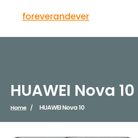
Skip
to
foreverandever
content
HUAWEI Nova 10
HUAWEI Nova 10
Home
/