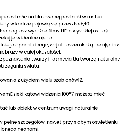
pia ostrość na filmowanej postaci9 w ruchu i
iedy w kadrze pojawią się przeszkody10.
 nagrasz wyraźne filmy HD o wysokiej ostrości
ekuj je w idealne ujęcia.
niego aparatu inagrywaj ultraszerokokątne ujęcia w
jobrazy w całej okazałości.
oznawania twarzy i rozmycia tła tworzą naturalny
strzegania świata.
ntowania z użyciem wielu szablonów12.
wemDzięki kątowi widzenia 100°7 możesz mieć
stać lub obiekt w centrum uwagi, naturalnie
y pełne szczegółów, nawet przy słabym oświetleniu.
etlonego neonami.