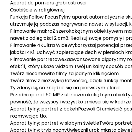
Aparat do pomiaru głębi ostrości
Osobiście w roli głównej
Funkcja Follow FocusTylny aparat automatycznie sku
utrzymuje ją podczas nagrywania nawet w sytuacji, k
Filmowanie makroZ szerokokątnym obiektywem makro
nawet z odległości 2 cm8. Realizuj swoje pomysły i prz
Filmowanie 4KUltra WideWykorzystaj potencjał przed
jakości 4K1. Uchwyć zapierające dech w piersiach kra
Filmowanie portretoweZaawansowane algorytmy rozp
efekt11, który ukaże widzom Twój unikalny sposób po
Twórz niesamowite filmy za jednym kliknięciem
Twórz filmy z niezwykłą łatwością, dzięki funkcji mo
Ty zdecyduj, co znajdzie się na pierwszym planie
Przedni aparat 60 MP z ultraszerokokątnym obiekty
pewność, że wszyscy i wszystko zmieści się w kadrze.
Aparat tylny: portret z bokehPozwoli Ci umieścić po
rozmywając tło.
Aparat tylny: portret w słabym świetleTwórz portret
Aparat tylny: tryb nocnyUwiecznij urok miasta oświ