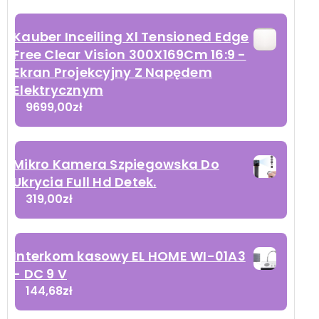
Kauber Inceiling Xl Tensioned Edge
Free Clear Vision 300X169Cm 16:9 -
Ekran Projekcyjny Z Napędem
Elektrycznym
9699,00
zł
Mikro Kamera Szpiegowska Do
Ukrycia Full Hd Detek.
319,00
zł
Interkom kasowy EL HOME WI-01A3
- DC 9 V
144,68
zł