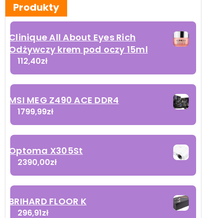
Produkty
Clinique All About Eyes Rich
Odżywczy krem pod oczy 15ml
112,40
zł
MSI MEG Z490 ACE DDR4
1799,99
zł
Optoma X305St
2390,00
zł
BRIHARD FLOOR K
296,91
zł