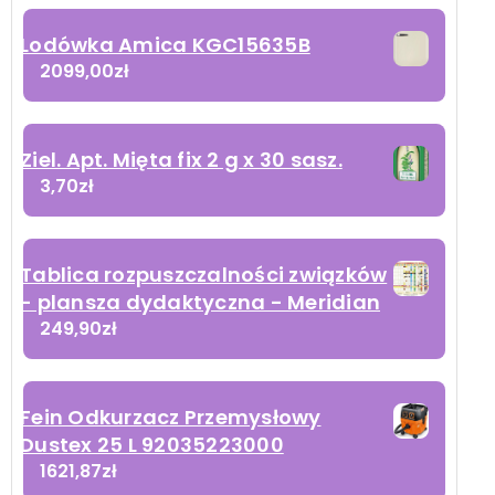
Lodówka Amica KGC15635B
2099,00
zł
Ziel. Apt. Mięta fix 2 g x 30 sasz.
3,70
zł
Tablica rozpuszczalności związków
- plansza dydaktyczna - Meridian
249,90
zł
Fein Odkurzacz Przemysłowy
Dustex 25 L 92035223000
1621,87
zł