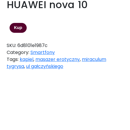
HUAWEI nova 10
1990,00
zł
Kup
SKU:
6d8101e1987c
Category:
Smartfony
Tags:
kapiel
,
masazer erotyczny
,
miraculum
tygrysa
,
ul gałczyńskiego