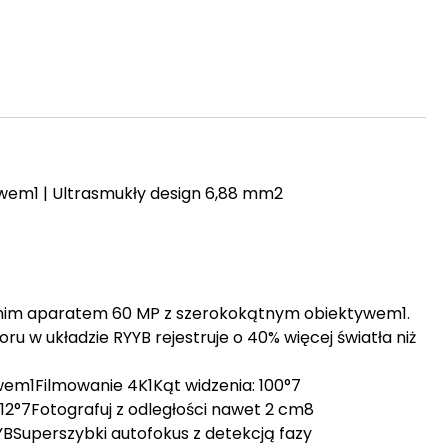
wem1 | Ultrasmukły design 6,88 mm2
zednim aparatem 60 MP z szerokokątnym obiektywem1.
oru w układzie RYYB rejestruje o 40% więcej światła niż
em1Filmowanie 4K1Kąt widzenia: 100°7
12°7Fotografuj z odległości nawet 2 cm8
YYBSuperszybki autofokus z detekcją fazy