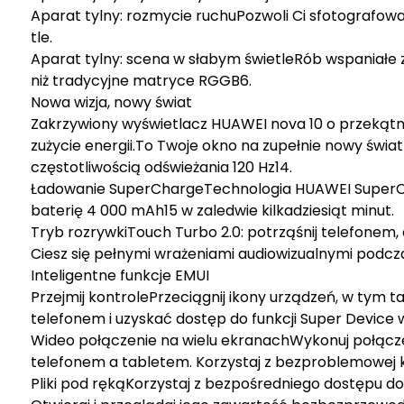
Aparat tylny: rozmycie ruchuPozwoli Ci sfotografo
tle.
Aparat tylny: scena w słabym świetleRób wspaniałe z
niż tradycyjne matryce RGGB6.
Nowa wizja, nowy świat
Zakrzywiony wyświetlacz HUAWEI nova 10 o przekątnej
zużycie energii.To Twoje okno na zupełnie nowy świa
częstotliwością odświeżania 120 Hz14.
Ładowanie SuperChargeTechnologia HUAWEI SuperCh
baterię 4 000 mAh15 w zaledwie kilkadziesiąt minut.
Tryb rozrywkiTouch Turbo 2.0: potrząśnij telefonem,
Ciesz się pełnymi wrażeniami audiowizualnymi podcza
Inteligentne funkcje EMUI
Przejmij kontrolePrzeciągnij ikony urządzeń, w tym 
telefonem i uzyskać dostęp do funkcji Super Device 
Wideo połączenie na wielu ekranachWykonuj połączen
telefonem a tabletem. Korzystaj z bezproblemowej k
Pliki pod rękąKorzystaj z bezpośredniego dostępu do 