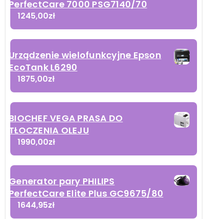
PerfectCare 7000 PSG7140/70
1245,00
zł
Urządzenie wielofunkcyjne Epson
EcoTank L6290
1875,00
zł
BIOCHEF VEGA PRASA DO
TŁOCZENIA OLEJU
1990,00
zł
Generator pary PHILIPS
PerfectCare Elite Plus GC9675/80
1644,95
zł