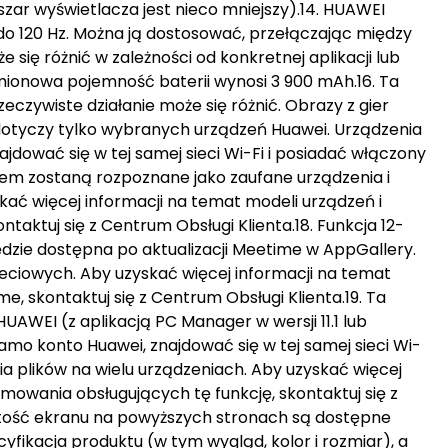
ar wyświetlacza jest nieco mniejszy).14. HUAWEI
do 120 Hz. Można ją dostosować, przełączając między
 się różnić w zależności od konkretnej aplikacji lub
mionowa pojemność baterii wynosi 3 900 mAh.16. Ta
czywiste działanie może się różnić. Obrazy z gier
a dotyczy tylko wybranych urządzeń Huawei. Urządzenia
dować się w tej samej sieci Wi-Fi i posiadać włączony
nem zostaną rozpoznane jako zaufane urządzenia i
kać więcej informacji na temat modeli urządzeń i
taktuj się z Centrum Obsługi Klienta.18. Funkcja 12-
zie dostępna po aktualizacji Meetime w AppGallery.
eciowych. Aby uzyskać więcej informacji na temat
e, skontaktuj się z Centrum Obsługi Klienta.19. Ta
AWEI (z aplikacją PC Manager w wersji 11.1 lub
mo konto Huawei, znajdować się w tej samej sieci Wi-
ia plików na wielu urządzeniach. Aby uzyskać więcej
mowania obsługujących tę funkcję, skontaktuj się z
rtość ekranu na powyższych stronach są dostępne
yfikacja produktu (w tym wygląd, kolor i rozmiar), a