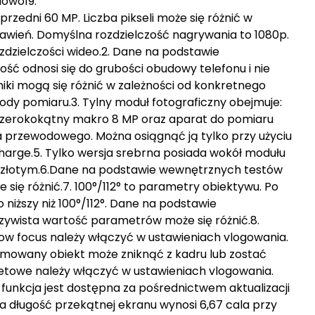
dowo19.
rzedni 60 MP. Liczba pikseli może się różnić w
stawień. Domyślna rozdzielczość nagrywania to 1080p.
ozdzielczości wideo.2. Dane na podstawie
ć odnosi się do grubości obudowy telefonu i nie
iki mogą się różnić w zależności od konkretnego
ody pomiaru.3. Tylny moduł fotograficzny obejmuje:
aszerokokątny makro 8 MP oraz aparat do pomiaru
a przewodowego. Można osiągnąć ją tylko przy użyciu
arge.5. Tylko wersja srebrna posiada wokół modułu
ze złotym.6.Dane na podstawie wewnętrznych testów
się różnić.7. 100°/112° to parametry obiektywu. Po
o niższy niż 100°/112°. Dane na podstawie
ywista wartość parametrów może się różnić.8.
llow focus należy włączyć w ustawieniach vlogowania.
ilmowany obiekt może zniknąć z kadru lub zostać
rtretowe należy włączyć w ustawieniach vlogowania.
 funkcja jest dostępna za pośrednictwem aktualizacji
a długość przekątnej ekranu wynosi 6,67 cala przy