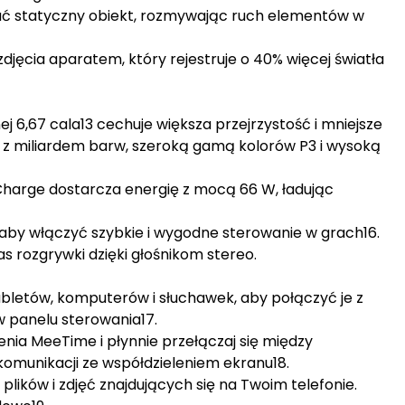
wać statyczny obiekt, rozmywając ruch elementów w
djęcia aparatem, który rejestruje o 40% więcej światła
 6,67 cala13 cechuje większa przejrzystość i mniejsze
t z miliardem barw, szeroką gamą kolorów P3 i wysoką
arge dostarcza energię z mocą 66 W, ładując
 aby włączyć szybkie i wygodne sterowanie w grach16.
s rozgrywki dzięki głośnikom stereo.
tabletów, komputerów i słuchawek, aby połączyć je z
w panelu sterowania17.
ia MeeTime i płynnie przełączaj się między
omunikacji ze współdzieleniem ekranu18.
plików i zdjęć znajdujących się na Twoim telefonie.