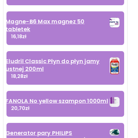
Magne-B6 Max magnez 50
tabletek
16,18
zł
Eludril Classic Płyn do płyn jamy
ustnej 200ml
18,28
zł
FANOLA No yellow szampon 1000ml
20,70
zł
Generator pary PHILIPS