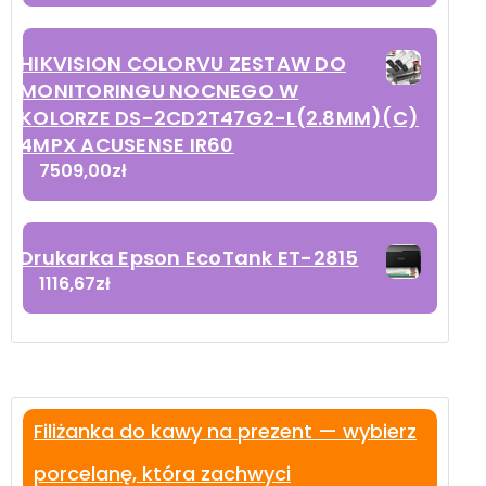
HIKVISION COLORVU ZESTAW DO
MONITORINGU NOCNEGO W
KOLORZE DS-2CD2T47G2-L(2.8MM)(C)
4MPX ACUSENSE IR60
7509,00
zł
Drukarka Epson EcoTank ET-2815
1116,67
zł
Filiżanka do kawy na prezent — wybierz
porcelanę, która zachwyci