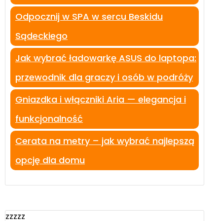
Odpocznij w SPA w sercu Beskidu
Sądeckiego
Jak wybrać ładowarkę ASUS do laptopa:
przewodnik dla graczy i osób w podróży
Gniazdka i włączniki Aria — elegancja i
funkcjonalność
Cerata na metry – jak wybrać najlepszą
opcję dla domu
zzzzz