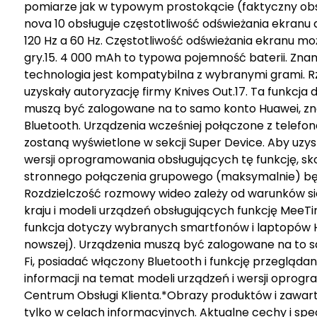
pomiarze jak w typowym prostokącie (faktyczny obsz
nova 10 obsługuje częstotliwość odświeżania ekranu 
120 Hz a 60 Hz. Częstotliwość odświeżania ekranu może
gry.15. 4 000 mAh to typowa pojemność baterii. Zna
technologia jest kompatybilna z wybranymi grami. Rze
uzyskały autoryzację firmy Knives Out.17. Ta funkcj
muszą być zalogowane na to samo konto Huawei, znaj
Bluetooth. Urządzenia wcześniej połączone z telefo
zostaną wyświetlone w sekcji Super Device. Aby uzys
wersji oprogramowania obsługujących tę funkcję, skon
stronnego połączenia grupowego (maksymalnie) będ
Rozdzielczość rozmowy wideo zależy od warunków si
kraju i modeli urządzeń obsługujących funkcję MeeTim
funkcja dotyczy wybranych smartfonów i laptopów HU
nowszej). Urządzenia muszą być zalogowane na to sa
Fi, posiadać włączony Bluetooth i funkcję przeglądan
informacji na temat modeli urządzeń i wersji oprogra
Centrum Obsługi Klienta.*Obrazy produktów i zawa
tylko w celach informacyjnych. Aktualne cechy i spec