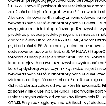
Otwieraj i przeglądaj jego zawartość bezbezprzewo
1. HUAWEI nova 10 posiada ultraszerokokątny aparat p
zależności od trybu fotografowania / filmowania i u
Aby użyć filmowania 4K, należy zmienić ustawienia r
wewnętrznych testów laboratoryjnych Huawei. Gruboś
uwzględnia modułu fotograficznego. Rzeczywiste wyn
produktu, procesu produkcyjnego oraz miejsca i met
aparat główny Ultra Vision RYYB 50 MP, Aparat ultr
głębi ostrości.4. 66 W to maksymalna moc ładowani
dedykowanej ładowarki i kabla 66 W HUAWEI SuperCh
fotograficznego pierścień Star Orbit Craft w kolor
laboratoryjnych Huawei. Rzeczywista wydajność może 
korekcji dystorsji współczynnik kąt widzenia jest niec
wewnętrznych testów laboratoryjnych Huawei. Rzecz
Minimalna odległość ostrzenia to 2 cm.9. Funkcję Fo
Ostrość obrazu zależy od warunków filmowania.10. F
zasłonięty nie dłużej niż 6 sekund.11. Nagrywanie po
Efekt rozmycia zależy od warunków filmowania.12. Ta
OTA.13. Przy zaokrąglonych narożnikach wyświetlacz