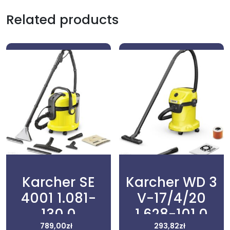
Related products
Karcher SE
Karcher WD 3
4001 1.081-
V-17/4/20
130.0
1.628-101.0
789,00
zł
293,82
zł