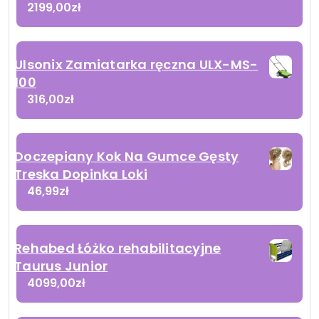
2199,00
zł
Ulsonix Zamiatarka ręczna ULX-MS-
100
316,00
zł
Doczepiany Kok Na Gumce Gęsty
Treska Dopinka Loki
46,99
zł
Rehabed Łóżko rehabilitacyjne
Taurus Junior
4099,00
zł