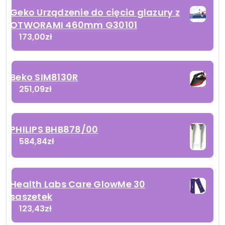
Geko Urządzenie do cięcia glazury z
OTWORAMI 460mm G30101
173,00
zł
Beko SIM8130R
251,09
zł
PHILIPS BHB878/00
584,84
zł
Health Labs Care GlowMe 30
saszetek
123,43
zł