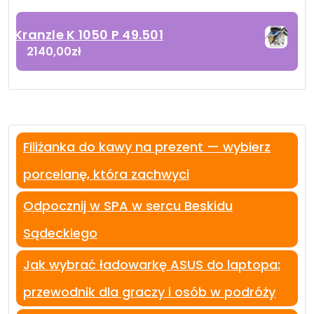
Kranzle K 1050 P 49.501
2140,00
zł
Filiżanka do kawy na prezent — wybierz
porcelanę, która zachwyci
Odpocznij w SPA w sercu Beskidu
Sądeckiego
Jak wybrać ładowarkę ASUS do laptopa:
przewodnik dla graczy i osób w podróży