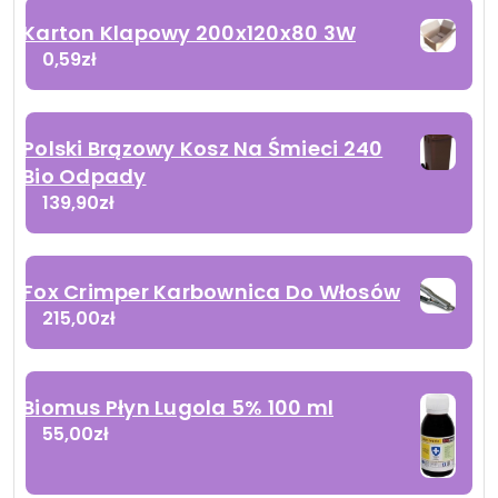
Karton Klapowy 200x120x80 3W
0,59
zł
Polski Brązowy Kosz Na Śmieci 240
Bio Odpady
139,90
zł
Fox Crimper Karbownica Do Włosów
215,00
zł
Biomus Płyn Lugola 5% 100 ml
55,00
zł