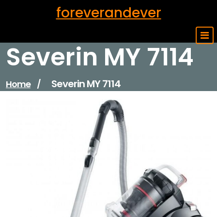
Skip
foreverandever
to
content
Severin MY 7114
Severin MY 7114
Home
/