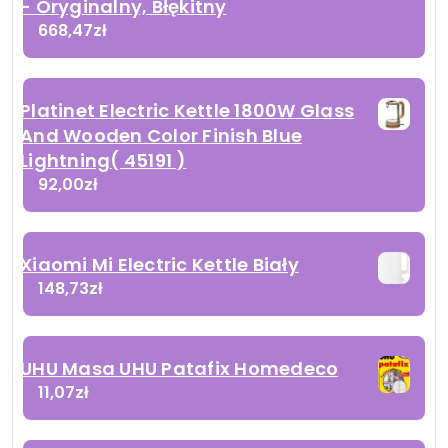
- Oryginalny, Błękitny
668,47
zł
Platinet Electric Kettle 1800W Glass
And Wooden Color Finish Blue
Lightning( 45191 )
92,00
zł
Xiaomi Mi Electric Kettle Biały
148,73
zł
UHU Masa UHU Patafix Homedeco
11,07
zł