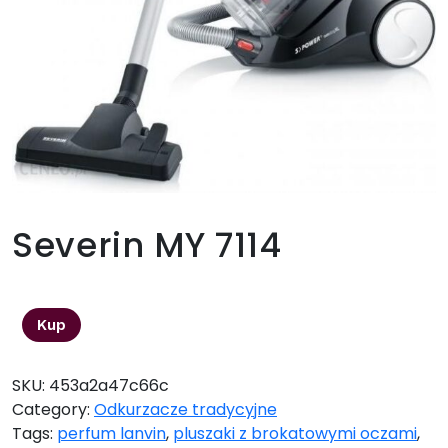
Severin MY 7114
619,00
zł
Kup
SKU:
453a2a47c66c
Category:
Odkurzacze tradycyjne
Tags:
perfum lanvin
,
pluszaki z brokatowymi oczami
,