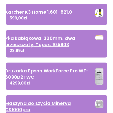
Karcher K3 Home 1.601-821.0
599,00
zł
Piła kabłąkowa, 300mm, dwa
brzeszczoty, Topex, 10A903
23,99
zł
Drukarka Epson WorkForce Pro WF-
6090D2TWC
4299,00
zł
Maszyna do szycia Minerva
CS1000pro