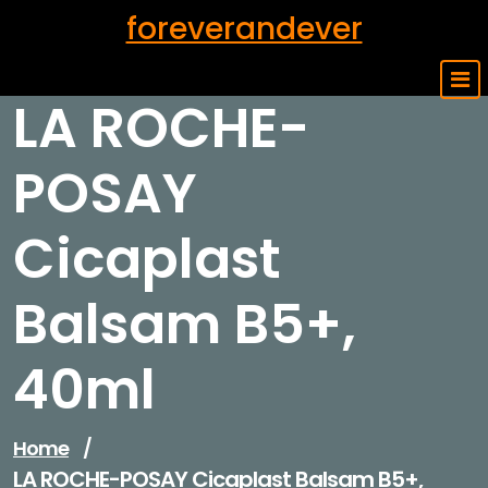
Skip
foreverandever
to
content
LA ROCHE-
POSAY
Cicaplast
Balsam B5+,
40ml
Home
/
LA ROCHE-POSAY Cicaplast Balsam B5+,