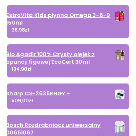
EstroVita Kids płynna Omega 3-6-9
150ml
36,98
zł
Bio Agadir 100% Czysty olejek z
opuncji figowej EcoCert 30ml
134,90
zł
Sharp CS-2635RHGY -
509,00
zł
Bosch Rozdrabniacz uniwersalny
00651067