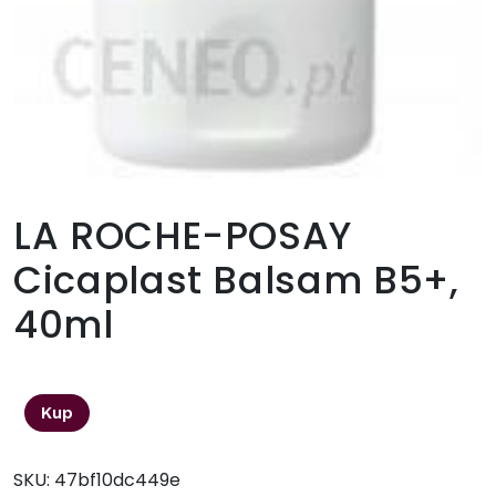
LA ROCHE-POSAY
Cicaplast Balsam B5+,
40ml
33,49
zł
Kup
SKU:
47bf10dc449e