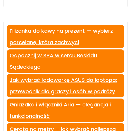
Filiżanka do kawy na prezent — wybierz
porcelanę, która zachwyci
Odpocznij w SPA w sercu Beskidu
Sądeckiego
Jak wybrać ładowarkę ASUS do laptopa:
przewodnik dla graczy i osób w podróży
Gniazdka i włączniki Aria — elegancja i
funkcjonalność
Cerata na metry – jak wybrać najlepszą