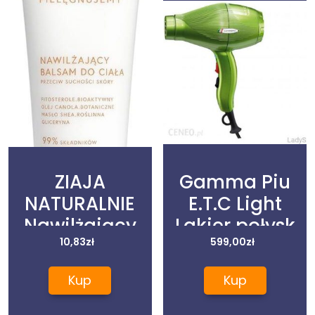
ZIAJA
Gamma Piu
NATURALNIE
E.T.C Light
Nawilżający
Lakier połysk
balsam do
10,83
zł
Zieleń Lekka
599,00
zł
ciała, 200ml
suszarka
Kup
Kup