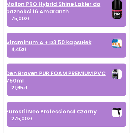
Mollon PRO Hybrid Shine Lakier do
paznokci 16 Amaranth
75,00
zł
Vitaminum A + D3 50 kapsułek
4,45
zł
Den Braven PUR FOAM PREMIUM PVC
750ml
21,65
zł
Eurostil Neo Professional Czarny
275,00
zł