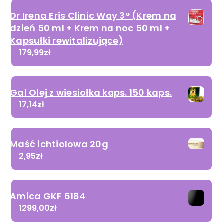
Dr Irena Eris Clinic Way 3° (Krem na
dzień 50 ml + Krem na noc 50 ml +
Kapsułki rewitalizujące)
179,99
zł
Gal Olej z wiesiołka kaps. 150 kaps.
17,14
zł
Maść ichtiolowa 20g
2,95
zł
Amica GKF 6184
1299,00
zł