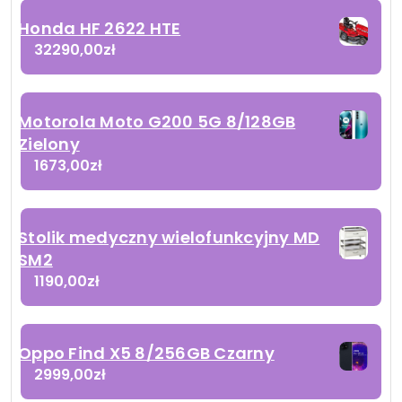
Honda HF 2622 HTE
32290,00
zł
Motorola Moto G200 5G 8/128GB
Zielony
1673,00
zł
Stolik medyczny wielofunkcyjny MD
SM2
1190,00
zł
Oppo Find X5 8/256GB Czarny
2999,00
zł