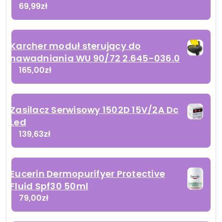
69,99
zł
Karcher moduł sterujący do
nawadniania WU 90/72 2.645-036.0
165,00
zł
Zasilacz Serwisowy 1502D 15V/2A Dc
Led
139,63
zł
Eucerin Dermopurifyer Protective
Fluid Spf30 50ml
79,00
zł