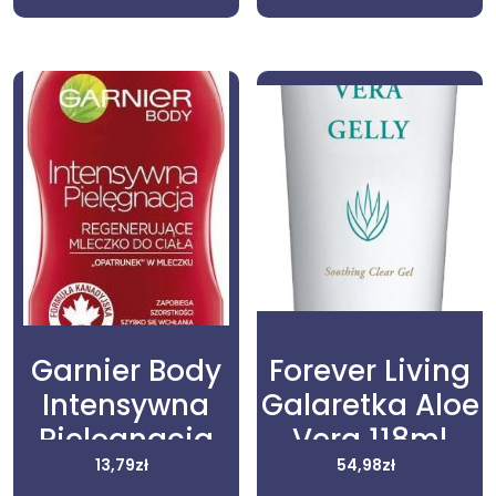
Garnier Body
Forever Living
Intensywna
Galaretka Aloe
Pielęgnacja
Vera 118ml
Regenerujące
13,79
zł
54,98
zł