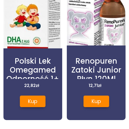
Polski Lek
Renopuren
Omegamed
Zatoki Junior
Odporność 1+
Płyn 120Ml
Syrop W
22,82
zł
12,71
zł
Butelce 140ml
Kup
Kup