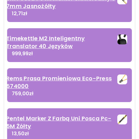
7mm Jasnożółty
12,71
zł
Timekettle M2 Inteligentny
Translator 40 Języków
999,99
zł
Rems Prasa Promieniowa Eco-Press
574000
759,00
zł
Pentel Marker Z Farbą Uni Posca Pc-
5M Żółty
13,50
zł