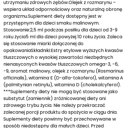
utrzymaniu zdrowych zębów.Olejek z rozmarynu –
wspiera układ odpornościowy oraz naturalną obronę
organizmu.Suplement diety dostępny jest w
przystępnym dla dzieci smaku malinowym.
Stosowanie:2,5 ml podczas posiłku dla dzieci od 3-9
roku życia5 ml dla dzieci powyżej 10 roku życia. Zaleca
się stosowanie miarki dołączonej do
opakowaniaSkładniki:Estry etylowe wyższych kwasów
tłuszczowych o wysokiej zawartości niezbędnych
nienasyconych kwasów tłuszczowych omega-3, -6,
-9, aromat malinowy, olejek z rozmarynu (Rosmarinus
officinalis), witamina E (D-alfa-tokoferol), witamina A
(palmitynian retinylu), witamina D (cholekalcyferol).
***Suplementy diety nie mogą być stosowane jako
substytut (zamiennik) zróżnicowanej diety ani
zdrowego trybu życia. Nie należy przekraczać
zalecanej porcji produktu do spożycia w ciągu dnia.
Suplementy diety powinny być przechowywane w
sposób niedostępny dla małych dzieci. Przed