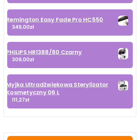
Remington Easy Fade Pro HC550
349,00
zł
PHILIPS HR1388/80 Czarny
309,00
zł
Myjka Ultradźwiękowa Sterylizator
Kosmetyczny 06 L
111,27
zł