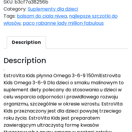
SKU:
b3cf7a38256b
Category:
Suplementy dla dzieci
Tags:
balsam do ciala nivea
,
najlepsze szczotki do
włosów
,
paco rabanne lady million fabulous
Description
Description
.
EstroVita Kids płynna Omega 3-6-9 150mlEstrovita
Kids Omega 3-6-9 Dla dzieci o smaku malinowym to
suplement diety polecany do stosowania u dzieci w
celu wsparcia odporności i prawidłowego rozwoju
organizmu, szczególnie w okresie wzrostu. EstroVita
Kids przeznaczony jest dla dzieci powyżej trzeciego
roku życia. EstroVita Kids jest preparatem
zawierającym ultraczystą formę kwasów