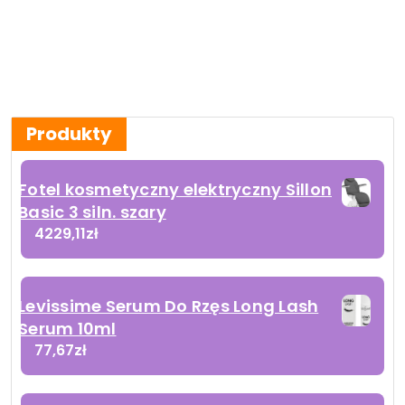
Produkty
Fotel kosmetyczny elektryczny Sillon
Basic 3 siln. szary
4229,11
zł
Levissime Serum Do Rzęs Long Lash
Serum 10ml
77,67
zł