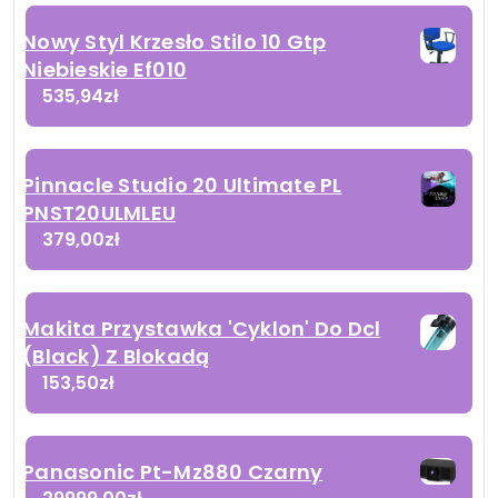
Nowy Styl Krzesło Stilo 10 Gtp
Niebieskie Ef010
535,94
zł
Pinnacle Studio 20 Ultimate PL
PNST20ULMLEU
379,00
zł
Makita Przystawka 'Cyklon' Do Dcl
(Black) Z Blokadą
153,50
zł
Panasonic Pt-Mz880 Czarny