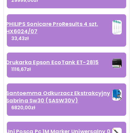
29999,00
zł
PHILIPS Sonicare ProResults 4 szt.
HX6024/07
33,43
zł
Drukarka Epson EcoTank ET-2815
1116,67
zł
Santoemma Odkurzacz Ekstrakcyjny
Sabrina Sw30 (SASW30V)
6820,00
zł
Uni Posca Pc 1M Marker Uniwersalny 0