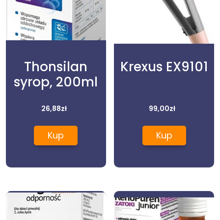
Thonsilan
Krexus EX9101
syrop, 200ml
26,88
zł
99,00
zł
Kup
Kup