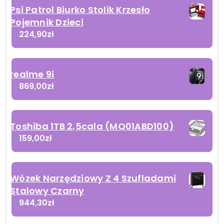
Psi Patrol Biurko Stolik Krzesło
Pojemnik Dzieci
224,90
zł
realme 9i
869,00
zł
Toshiba 1TB 2,5cala (MQ01ABD100)
159,00
zł
Wózek Narzędziowy Z 4 Szufladami
Stalowy Czarny
944,30
zł