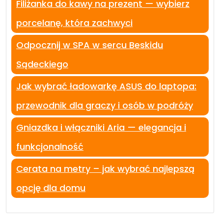
Filiżanka do kawy na prezent — wybierz
porcelanę, która zachwyci
Odpocznij w SPA w sercu Beskidu
Sądeckiego
Jak wybrać ładowarkę ASUS do laptopa:
przewodnik dla graczy i osób w podróży
Gniazdka i włączniki Aria — elegancja i
funkcjonalność
Cerata na metry – jak wybrać najlepszą
opcję dla domu