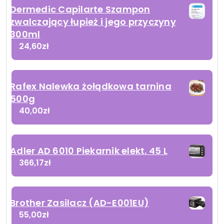
Dermedic Capilarte Szampon
zwalczający łupież i jego przyczyny
300ml
24,60
zł
Rafex Nalewka żołądkowa tarnina
500g
40,00
zł
Adler AD 6010 Piekarnik elekt. 45 L
366,17
zł
Brother Zasilacz (AD-E001EU)
55,00
zł