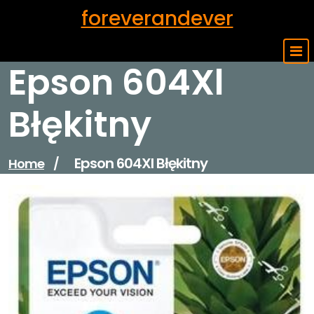
Skip
foreverandever
to
content
Epson 604Xl
Błękitny
Epson 604Xl Błękitny
Home
/