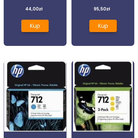
44,00
zł
95,50
zł
Kup
Kup