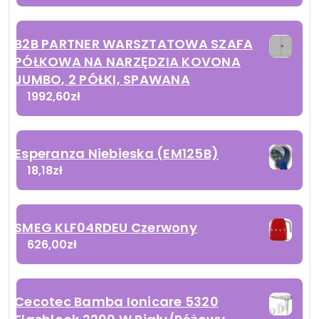
B2B PARTNER WARSZTATOWA SZAFA
PÓŁKOWA NA NARZĘDZIA KOVONA
JUMBO, 2 PÓŁKI, SPAWANA
1992,60
zł
Esperanza Niebieska (EM125B)
18,18
zł
SMEG KLF04RDEU Czerwony
626,00
zł
Cecotec Bamba Ionicare 5320