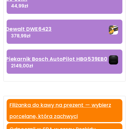
44,99
zł
Dewalt DWE6423
378,99
zł
Piekarnik Bosch AutoPilot HBG539EB0
2149,00
zł
Filiżanka do kawy na prezent — wybierz
porcelanę, która zachwyci