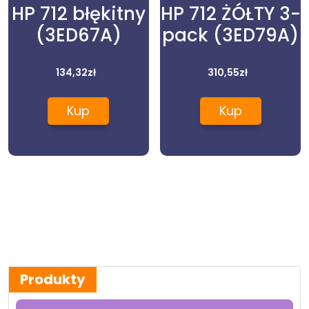
HP 712 błękitny
HP 712 ŻÓŁTY 3-
(3ED67A)
pack (3ED79A)
134,32
zł
310,55
zł
Kup
Kup
Produkty