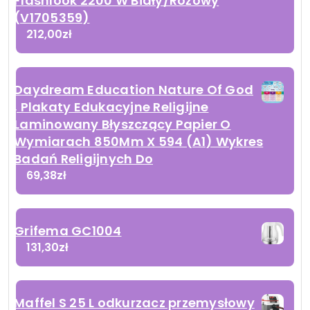
Flashlook 2200 W Biały/Różowy
(V1705359)
212,00
zł
Daydream Education Nature Of God
, Plakaty Edukacyjne Religijne
Laminowany Błyszczący Papier O
Wymiarach 850Mm X 594 (A1) Wykres
Badań Religijnych Do
69,38
zł
Grifema GC1004
131,30
zł
Maffel S 25 L odkurzacz przemysłowy