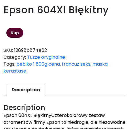
Epson 604Xl Błękitny
84,87
zł
Kup
SKU:
12898b874e62
Category:
Tusze oryginalne
Tags:
bebiko 1 800g cena
,
francuz seks
,
maska
kerastase
Description
Description
Epson 604XL BłękitnyCzterokolorowy zestaw
atramentów firmy Epson to niedrogie, ale niezawodne