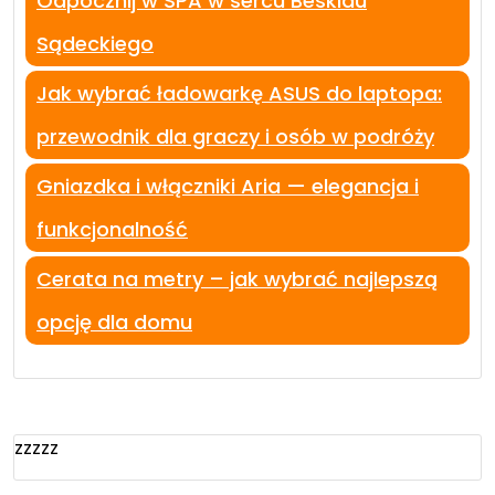
Odpocznij w SPA w sercu Beskidu
Sądeckiego
Jak wybrać ładowarkę ASUS do laptopa:
przewodnik dla graczy i osób w podróży
Gniazdka i włączniki Aria — elegancja i
funkcjonalność
Cerata na metry – jak wybrać najlepszą
opcję dla domu
zzzzz