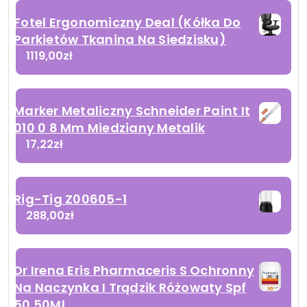
Fotel Ergonomiczny Deal (Kółka Do
Parkietów Tkanina Na Siedzisku)
1119,00
zł
Marker Metaliczny Schneider Paint It
010 0 8 Mm Miedziany Metalik
17,22
zł
Rig-Tig Z00605-1
288,00
zł
Dr Irena Eris Pharmaceris S Ochronny
Na Naczynka I Trądzik Różowaty Spf
50 50Ml