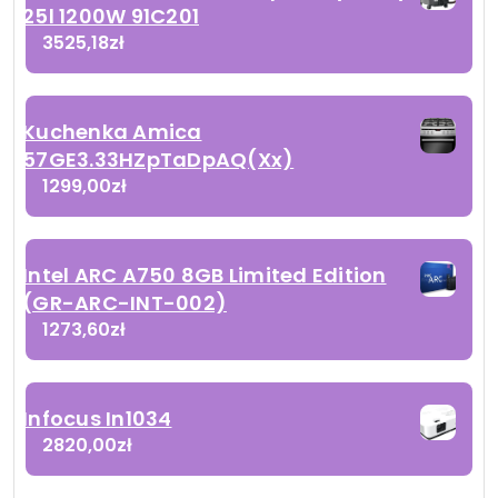
25l 1200W 91C201
3525,18
zł
Kuchenka Amica
57GE3.33HZpTaDpAQ(Xx)
1299,00
zł
Intel ARC A750 8GB Limited Edition
(GR-ARC-INT-002)
1273,60
zł
Infocus In1034
2820,00
zł