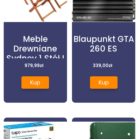
Meble
Blaupunkt GTA
Drewniane
260 ES
Sydney 1 Stół I
4 Krzesła
979,99
zł
339,00
zł
Kup
Kup