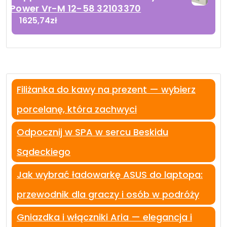
Power Vr-M 12-58 32103370
1625,74
zł
Filiżanka do kawy na prezent — wybierz
porcelanę, która zachwyci
Odpocznij w SPA w sercu Beskidu
Sądeckiego
Jak wybrać ładowarkę ASUS do laptopa:
przewodnik dla graczy i osób w podróży
Gniazdka i włączniki Aria — elegancja i