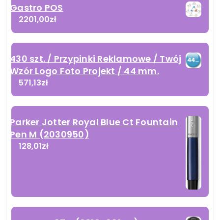
Gastro POS
2201,00
zł
430 szt. / Przypinki Reklamowe / Twój
Wzór Logo Foto Projekt / 44 mm.
571,13
zł
Parker Jotter Royal Blue Ct Fountain
Pen M (2030950)
128,01
zł