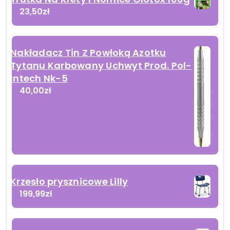
23,50
zł
Nakładacz Tin Z Powłoką Azotku
Tytanu Karbowany Uchwyt Prod. Pol-
Intech Nk-5
40,00
zł
Krzesło prysznicowe Lilly
199,99
zł