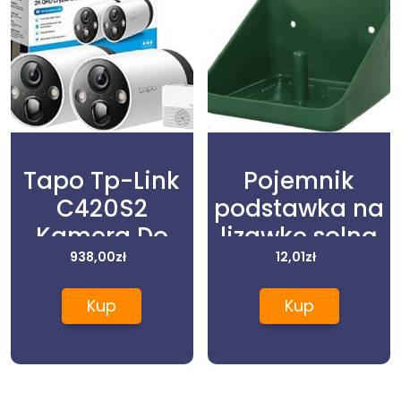
Tapo Tp-Link
Pojemnik
C420S2
podstawka na
Kamera Do
lizawkę solną
Monitoringu
938,00
zł
dla koni,bydła
12,01
zł
Zewnętrzna
Kup
Kup
Wysoka
Rozdzielczość
2K 180 Dni