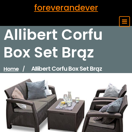
Skip
foreverandever
to
content
Allibert Corfu
Box Set Brąz
Allibert Corfu Box Set Brąz
Home
/