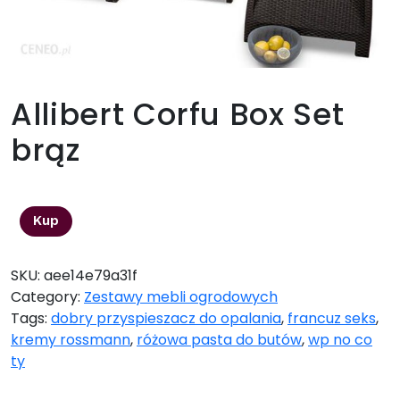
Allibert Corfu Box Set
brąz
1249,00
zł
Kup
SKU:
aee14e79a31f
Category:
Zestawy mebli ogrodowych
Tags:
dobry przyspieszacz do opalania
,
francuz seks
,
kremy rossmann
,
różowa pasta do butów
,
wp no co
ty