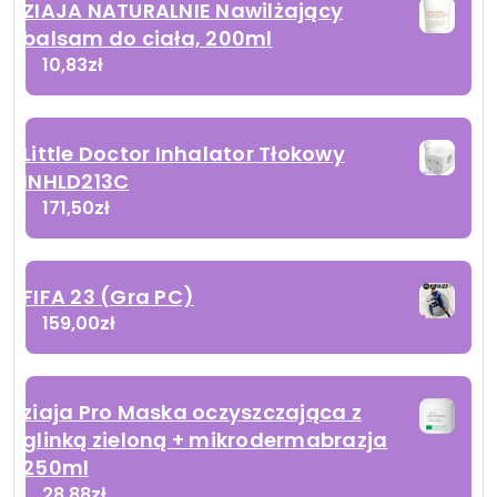
ZIAJA NATURALNIE Nawilżający
balsam do ciała, 200ml
10,83
zł
Little Doctor Inhalator Tłokowy
INHLD213C
171,50
zł
FIFA 23 (Gra PC)
159,00
zł
ziaja Pro Maska oczyszczająca z
glinką zieloną + mikrodermabrazja
250ml
28,88
zł