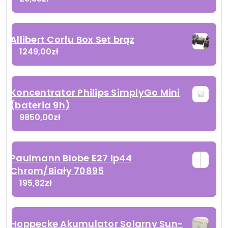
Allibert Corfu Box Set brąz
1249,00
zł
Koncentrator Philips SimplyGo Mini
(bateria 9h)
9850,00
zł
Paulmann Blobe E27 Ip44
Chrom/Biały 70895
195,82
zł
Hoppecke Akumulator Solarny Sun-