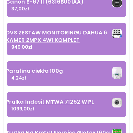
Canon E-67 II (6316B001AA)
37,00
zł
DVS ZESTAW MONITORINGU DAHUA 6
KAMER 2MPX 4W1 KOMPLET
949,00
zł
Parafina ciekła 100g
4,24
zł
Pralka Indesit MTWA 71252 W PL
1099,00
zł
Trutka Na Krety I Nornice Glotox 160g