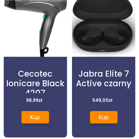
Cecotec
Jabra Elite 7
Ionicare Black
Active czarny
4207
98,99
zł
549,00
zł
Kup
Kup