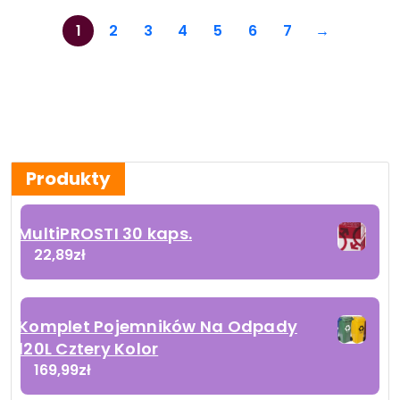
1
2
3
4
5
6
7
→
Produkty
MultiPROSTI 30 kaps.
22,89
zł
Komplet Pojemników Na Odpady
120L Cztery Kolor
169,99
zł