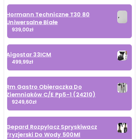
Hormann Techniczne T30 80
Uniwersalne Białe
939,00
zł
Aigostar 33ICM
499,99
zł
Rm Gastro Obieraczka Do
Ziemniaków C/E Pp5-1 (24210)
9249,60
zł
Gepard Rozpylacz Spryskiwacz
Fryzjerski Do Wody 500Ml