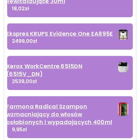
Rewitalizujące 30ml
18,02
zł
Ekspres KRUPS Evidence One EA895E
2499,00
zł
Xerox WorkCentre 6515DN
(6515V_DN)
2539,00
zł
Farmona Radical Szampon
wzmacniający do włosów
osłabionych i wypadających 400ml
9,95
zł