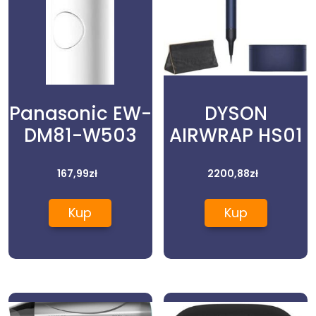
Panasonic EW-
DYSON
DM81-W503
AIRWRAP HS01
167,99
zł
2200,88
zł
Kup
Kup