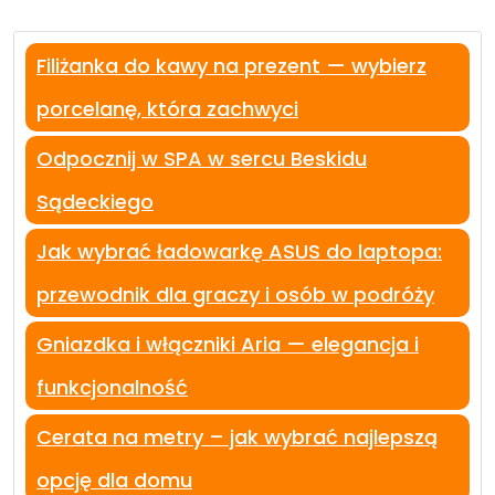
Filiżanka do kawy na prezent — wybierz
porcelanę, która zachwyci
Odpocznij w SPA w sercu Beskidu
Sądeckiego
Jak wybrać ładowarkę ASUS do laptopa:
przewodnik dla graczy i osób w podróży
Gniazdka i włączniki Aria — elegancja i
funkcjonalność
Cerata na metry – jak wybrać najlepszą
opcję dla domu