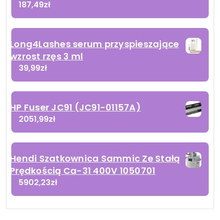
187,49
zł
Long4Lashes serum przyspieszające
wzrost rzęs 3 ml
39,99
zł
HP Fuser JC91 (JC91-01157A)
2051,99
zł
Hendi Szatkownica Sammic Ze Stałą
Prędkością Ca-31 400V 1050701
5902,23
zł