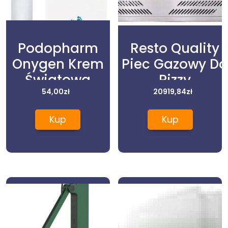
Podopharm
Resto Quality
Onygen Krem
Piec Gazowy Do
Światowa
Pizzy
Innowacja 20
54,00
zł
Jednokomorow
20919,84
zł
ml
9X30 Gasr9
Kup
Kup
(Rg9)