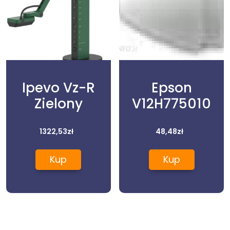
Ipevo Vz-R
Epson
Zielony
V12H775010
1322,53
zł
48,48
zł
Kup
Kup