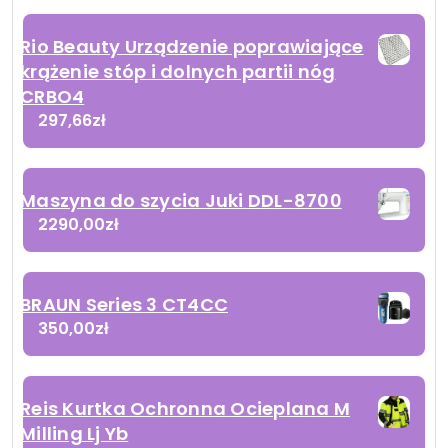
Rio Beauty Urządzenie poprawiające
krążenie stóp i dolnych partii nóg
CRBO4
297,66
zł
Maszyna do szycia Juki DDL-8700
2290,00
zł
BRAUN Series 3 CT4CC
350,00
zł
Reis Kurtka Ochronna Ocieplana M
Milling Lj Yb