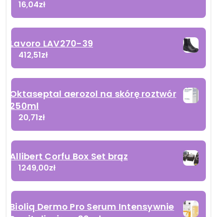
16,04
zł
Lavoro LAV270-39
412,51
zł
Oktaseptal aerozol na skórę roztwór
250ml
20,71
zł
Allibert Corfu Box Set brąz
1249,00
zł
Bioliq Dermo Pro Serum Intensywnie