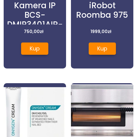
Kamera IP
iRobot
BCS-
Roomba 975
DMIP3401AIR-
IV 4.0 Mpx 2.8
750,00
zł
1999,00
zł
mm
Kup
Kup