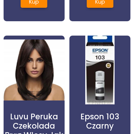
Kup
Kup
Szczury Karton
1,5kg
Luvu Peruka
Epson 103
Czekolada
Czarny