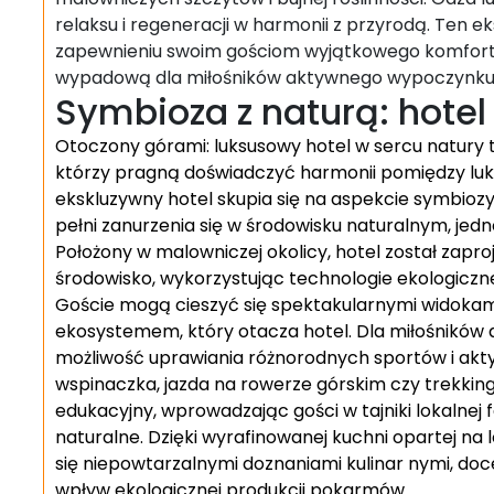
relaksu i regeneracji w harmonii z przyrodą. Ten 
zapewnieniu swoim gościom wyjątkowego komfortu 
wypadową dla miłośników aktywnego wypoczynku
Symbioza z naturą: hotel
Otoczony górami: luksusowy hotel w sercu natury t
którzy pragną doświadczyć harmonii pomiędzy lu
ekskluzywny hotel skupia się na aspekcie symbioz
pełni zanurzenia się w środowisku naturalnym, jed
Położony w malowniczej okolicy, hotel został zap
środowisko, wykorzystując technologie ekologiczn
Goście mogą cieszyć się spektakularnymi widoka
ekosystemem, który otacza hotel. Dla miłośników
możliwość uprawiania różnorodnych sportów i akty
wspinaczka, jazda na rowerze górskim czy trekkin
edukacyjny, wprowadzając gości w tajniki lokalnej 
naturalne. Dzięki wyrafinowanej kuchni opartej na
się niepowtarzalnymi doznaniami kulinar nymi, do
wpływ ekologicznej produkcji pokarmów.