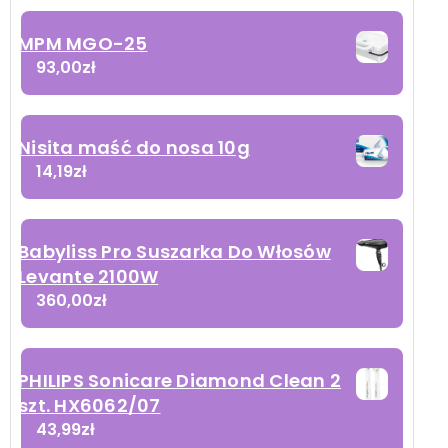
MPM MGO-25
93,00
zł
Nisita maść do nosa 10g
14,19
zł
Babyliss Pro Suszarka Do Włosów
Levante 2100W
360,00
zł
PHILIPS Sonicare Diamond Clean 2
szt. HX6062/07
43,99
zł