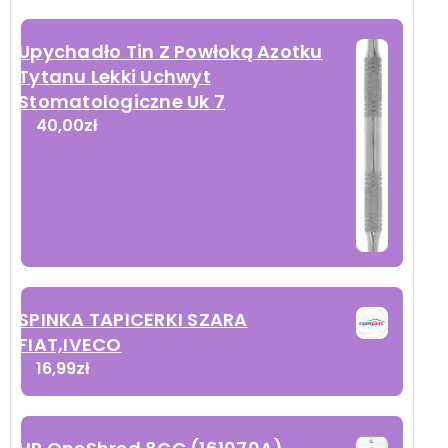
Upychadło Tin Z Powłoką Azotku
Tytanu Lekki Uchwyt
Stomatologiczne Uk 7
40,00
zł
SPINKA TAPICERKI SZARA
FIAT,IVECO
16,99
zł