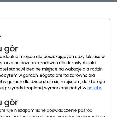
y
u gór
o idealne miejsce dla poszukujących oazy luksusu w
wtarzalne doznania zarówno dla dorosłych, jak i
otel stanowi idealne miejsce na wakacje dla rodzin,
pobytem w górach. Bogata oferta zarówno dla
el w górach dla dzieci staje się miejscem, do którego
iej przyrody i zaplanuj wymarzony pobyt w
hotel w
u gór
 oferuje niezapomniane doświadczenie pośród
luksusu w otoczeniu gór zapewnia idealne warunki do