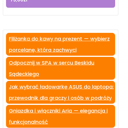
Filiżanka do kawy na prezent — wybierz
porcelanę, która zachwyci
Odpocznij w SPA w sercu Beskidu
Sądeckiego
Jak wybrać ładowarkę ASUS do laptopa:
przewodnik dla graczy i osób w podróży
Gniazdka i włączniki Aria — elegancja i
funkcjonalność