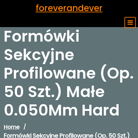
Skip
foreverandever
to
content
Formówki
Sekcyjne
Profilowane (Op.
50 Szt.) Małe
0.050Mm Hard
Home
/
Formówki Sekcyjne Profilowane (Op. 50 Szt.)