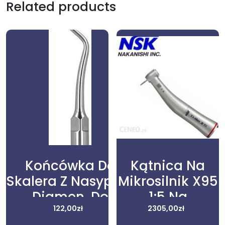
Related products
Końcówka Do
Kątnica Na
Skalera Z Nasypem
Mikrosilnik X95
Diamen. Do
1:5 Na
Opracowy.
122,00
zł
Mikrosilnik Bez
2305,00
zł