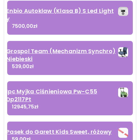
Enbio Autoklaw (Klasa B) S Led Light
y
7500,00
zł
Grospol Team (Mechanizm Synchro)
Niebieski
539,00
zł
Ipc Myjka Ciśnieniowa Pw-C55
Dp2117Pt
12945,75
zł
Pasek do Garett Kids Sweet, różowy
59,00
zł