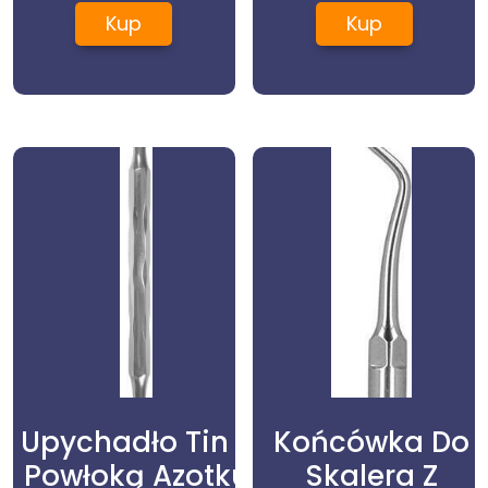
Ubytków
Podświetlenia
Kup
Kup
Woodpecker
Sbd3(Satelec/Nsk)
Upychadło Tin Z
Końcówka Do
Powłoką Azotku
Skalera Z