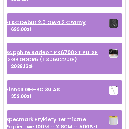
ELAC Debut 2.0 OW4.2 Czarny
699,00
zł
Sapphire Radeon RX6700XT PULSE
12GB GDDR6 (113060220G)
2038,13
zł
Einhell GH-BC 30 AS
352,00
zł
Specmark Etykiety Termiczne
Papierowe 100Mm X 80Mm 500Szt.