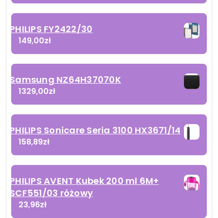
PHILIPS FY2422/30
149,00
zł
Samsung NZ64H37070K
1329,00
zł
PHILIPS Sonicare Seria 3100 HX3671/14
158,89
zł
PHILIPS AVENT Kubek 200 ml 6M+
SCF551/03 różowy
23,96
zł