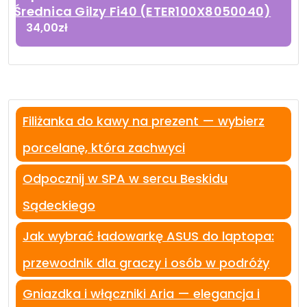
Średnica Gilzy Fi40 (ETER100X8050040)
34,00
zł
Filiżanka do kawy na prezent — wybierz
porcelanę, która zachwyci
Odpocznij w SPA w sercu Beskidu
Sądeckiego
Jak wybrać ładowarkę ASUS do laptopa:
przewodnik dla graczy i osób w podróży
Gniazdka i włączniki Aria — elegancja i