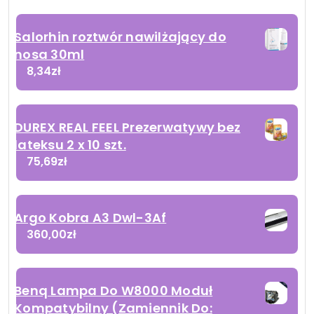
Salorhin roztwór nawilżający do
nosa 30ml
8,34
zł
DUREX REAL FEEL Prezerwatywy bez
lateksu 2 x 10 szt.
75,69
zł
Argo Kobra A3 Dwl-3Af
360,00
zł
Benq Lampa Do W8000 Moduł
Kompatybilny (Zamiennik Do: