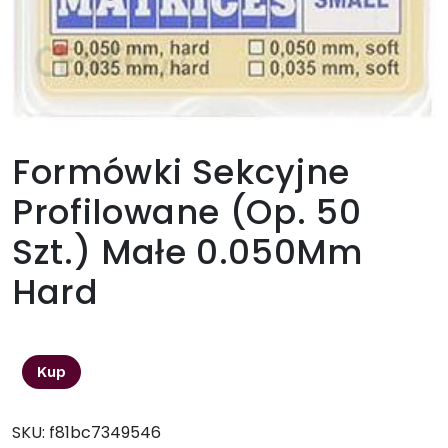
Formówki Sekcyjne
Profilowane (Op. 50
Szt.) Małe 0.050Mm
Hard
73,80
zł
Kup
SKU:
f81bc7349546