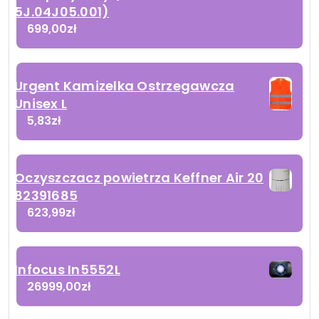
5J.04J05.001)
699,00
zł
Urgent Kamizelka Ostrzegawcza
Unisex L
5,83
zł
Oczyszczacz powietrza Keffner Air 20
82391685
623,99
zł
Infocus In5552L
26999,00
zł