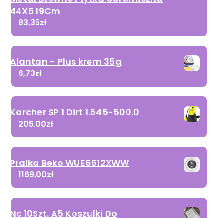
44X5 19Cm
83,35
zł
Alantan - Plus krem 35g
6,73
zł
Karcher SP 1 Dirt 1.645-500.0
205,00
zł
Pralka Beko WUE6512XWW
1169,00
zł
Nc 10Szt. A5 Koszulki Do