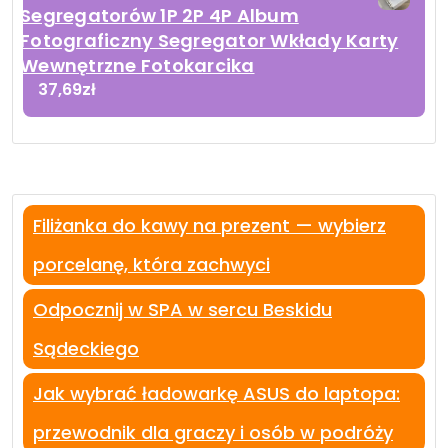
Segregatorów 1P 2P 4P Album
Fotograficzny Segregator Wkłady Karty
Wewnętrzne Fotokarcika
37,69
zł
Filiżanka do kawy na prezent — wybierz
porcelanę, która zachwyci
Odpocznij w SPA w sercu Beskidu
Sądeckiego
Jak wybrać ładowarkę ASUS do laptopa:
przewodnik dla graczy i osób w podróży