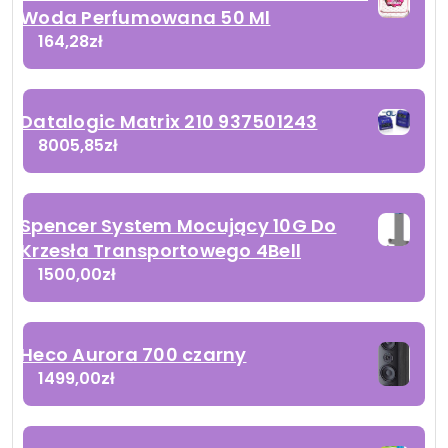
Woda Perfumowana 50 Ml
164,28
zł
Datalogic Matrix 210 937501243
8005,85
zł
Spencer System Mocujący 10G Do
Krzesła Transportowego 4Bell
1500,00
zł
Heco Aurora 700 czarny
1499,00
zł