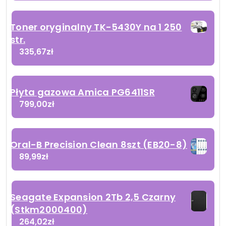
Toner oryginalny TK-5430Y na 1 250
str.
335,67
zł
Płyta gazowa Amica PG6411SR
799,00
zł
Oral-B Precision Clean 8szt (EB20-8)
89,99
zł
Seagate Expansion 2Tb 2,5 Czarny
(Stkm2000400)
264,02
zł