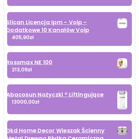
Slican Licencja Ipm - Voip -
Dodatkowe 10 Kanałów Voip
405,90
zł
Rossmax NE 100
213,09
zł
Abacosun Nożyczki ® Liftingujące
13000,00
zł
Dkd Home Decor Wieszak Ścienny
Metal Drewno Płytka Ceramiczna