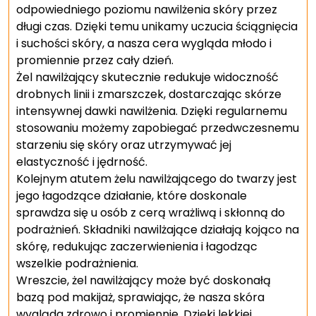
odpowiedniego poziomu nawilżenia skóry przez
długi czas. Dzięki temu unikamy uczucia ściągnięcia
i suchości skóry, a nasza cera wygląda młodo i
promiennie przez cały dzień.
Żel nawilżający skutecznie redukuje widoczność
drobnych linii i zmarszczek, dostarczając skórze
intensywnej dawki nawilżenia. Dzięki regularnemu
stosowaniu możemy zapobiegać przedwczesnemu
starzeniu się skóry oraz utrzymywać jej
elastyczność i jędrność.
Kolejnym atutem żelu nawilżającego do twarzy jest
jego łagodzące działanie, które doskonale
sprawdza się u osób z cerą wrażliwą i skłonną do
podrażnień. Składniki nawilżające działają kojąco na
skórę, redukując zaczerwienienia i łagodząc
wszelkie podrażnienia.
Wreszcie, żel nawilżający może być doskonałą
bazą pod makijaż, sprawiając, że nasza skóra
wygląda zdrowo i promiennie. Dzięki lekkiej