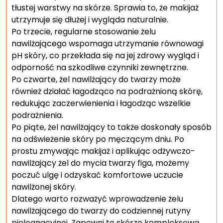
tłustej warstwy na skórze. Sprawia to, że makijaż
utrzymuje się dłużej i wygląda naturalnie.
Po trzecie, regularne stosowanie żelu
nawilżającego wspomaga utrzymanie równowagi
pH skóry, co przekłada się na jej zdrowy wygląd i
odporność na szkodliwe czynniki zewnętrzne.
Po czwarte, żel nawilżający do twarzy może
również działać łagodząco na podrażnioną skórę,
redukując zaczerwienienia i łagodząc wszelkie
podrażnienia.
Po piąte, żel nawilżający to także doskonały sposób
na odświeżenie skóry po męczącym dniu. Po
prostu zmywając makijaż i aplikując odżywczo-
nawilżający żel do mycia twarzy figa, możemy
poczuć ulgę i odzyskać komfortowe uczucie
nawilżonej skóry.
Dlatego warto rozważyć wprowadzenie żelu
nawilżającego do twarzy do codziennej rutyny
pielęgnacyjnej. Zapewni to skórze kompleksową