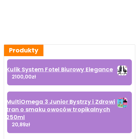
Produkty
Kulik System Fotel Biurowy Elegance
2100,00
zł
MultiOmega 3 Junior Bystrzy i Zdrowi
tran o smaku owoców tropikalnych
250ml
20,89
zł