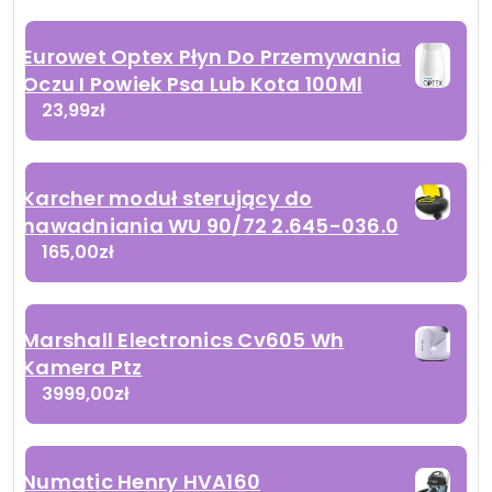
Eurowet Optex Płyn Do Przemywania
Oczu I Powiek Psa Lub Kota 100Ml
23,99
zł
Karcher moduł sterujący do
nawadniania WU 90/72 2.645-036.0
165,00
zł
Marshall Electronics Cv605 Wh
Kamera Ptz
3999,00
zł
Numatic Henry HVA160