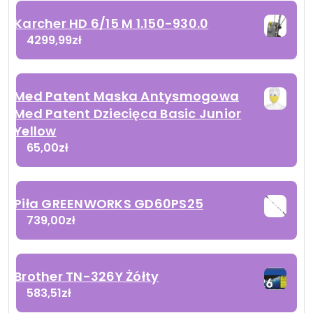
Karcher HD 6/15 M 1.150-930.0
4299,99
zł
Med Patent Maska Antysmogowa
Med Patent Dziecięca Basic Junior
Yellow
65,00
zł
Piła GREENWORKS GD60PS25
739,00
zł
Brother TN-326Y Żółty
583,51
zł