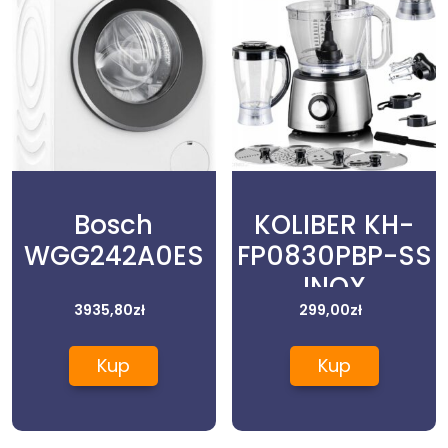
Bosch
KOLIBER KH-
WGG242A0ES
FP0830PBP-SS
INOX
3935,80
zł
299,00
zł
Kup
Kup