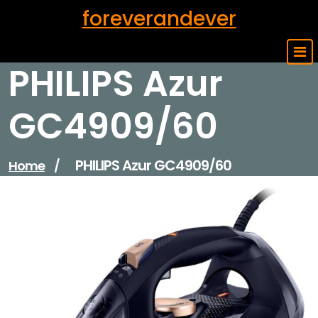
Skip
foreverandever
to
content
PHILIPS Azur
GC4909/60
PHILIPS Azur GC4909/60
Home
/