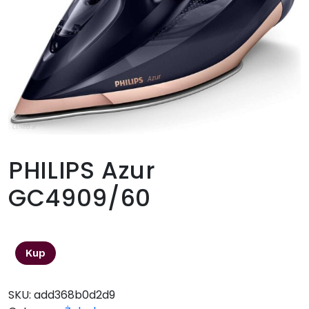
PHILIPS Azur
GC4909/60
327,89
zł
Kup
SKU:
add368b0d2d9