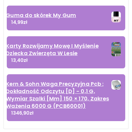
Guma do skórek My Gum
14,99
zł
Karty Rozwijamy Mowę I Myślenie
Dziecka Zwierzęta W Lesie
13,40
zł
Kern & Sohn Waga Precyzyjna Pcb :
Dokładność Odczytu [D] - 0,1 G,
Wymiar Szalki [Mm] 150 × 170, Zakres
Ważenia 6000 G (PCB60001)
1346,90
zł