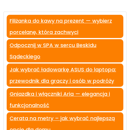
Filiżanka do kawy na prezent — wybierz
porcelanę, która zachwyci
Odpocznij w SPA w sercu Beskidu
Sądeckiego
Jak wybrać ładowarkę ASUS do laptopa:
przewodnik dla graczy i osób w podróży
Gniazdka i włączniki Aria — elegancja i
funkcjonalność
Cerata na metry – jak wybrać najlepszą
opcję dla domu