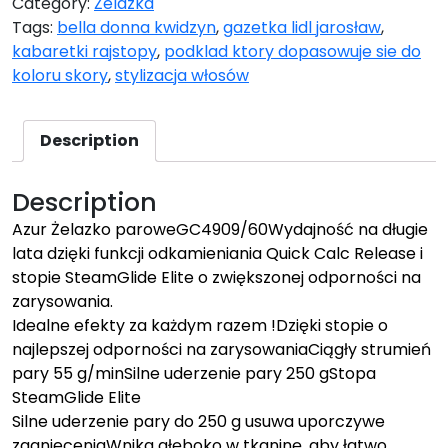
Category:
Żelazka
Tags:
bella donna kwidzyn
,
gazetka lidl jarosław
,
kabaretki rajstopy
,
podklad ktory dopasowuje sie do
koloru skory
,
stylizacja włosów
Description
Description
Azur Żelazko paroweGC4909/60Wydajność na długie
lata dzięki funkcji odkamieniania Quick Calc Release i
stopie SteamGlide Elite o zwiększonej odporności na
zarysowania.
Idealne efekty za każdym razem !Dzięki stopie o
najlepszej odporności na zarysowaniaCiągły strumień
pary 55 g/minSilne uderzenie pary 250 gStopa
SteamGlide Elite
Silne uderzenie pary do 250 g usuwa uporczywe
zagnieceniaWnika głęboko w tkaninę, aby łatwo