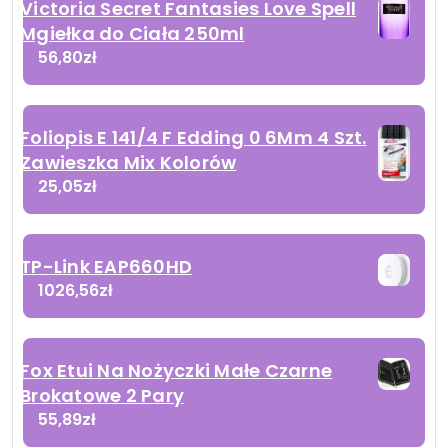
Victoria Secret Fantasies Love Spell
Mgiełka do Ciała 250ml
56,80
zł
Foliopis E 141/4 F Edding 0 6Mm 4 Szt.
Zawieszka Mix Kolorów
25,05
zł
TP-Link EAP660HD
1026,56
zł
Fox Etui Na Nożyczki Małe Czarne
Brokatowe 2 Pary
55,89
zł