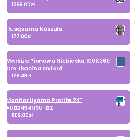
1299,00
zł
Husqvarna Koszula
177,00
zł
Markiza Pionowa Niebieska 100X360
Cm Tkanina Oxford
128,48
zł
Monitor Iiyama ProLite 24"
XUB2494HSU-B2
689,00
zł