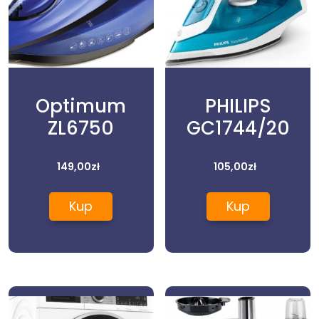
Optimum
PHILIPS
ZL6750
GC1744/20
149,00
zł
105,00
zł
Kup
Kup