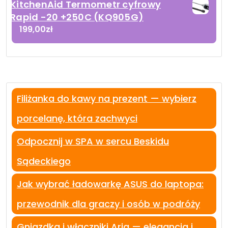
KitchenAid Termometr cyfrowy
Rapid -20 +250C (KQ905G)
199,00
zł
Filiżanka do kawy na prezent — wybierz
porcelanę, która zachwyci
Odpocznij w SPA w sercu Beskidu
Sądeckiego
Jak wybrać ładowarkę ASUS do laptopa:
przewodnik dla graczy i osób w podróży
Gniazdka i włączniki Aria — elegancja i