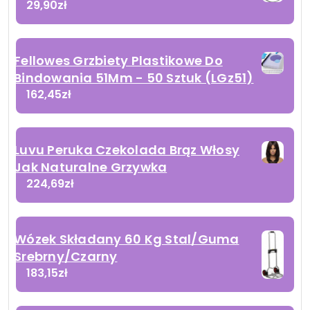
29,90
zł
Fellowes Grzbiety Plastikowe Do
Bindowania 51Mm - 50 Sztuk (LGz51)
162,45
zł
Luvu Peruka Czekolada Brąz Włosy
Jak Naturalne Grzywka
224,69
zł
Wózek Składany 60 Kg Stal/Guma
Srebrny/Czarny
183,15
zł