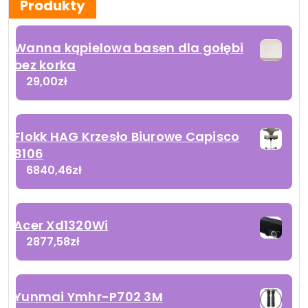
Produkty
Wanna kąpielowa basen dla gołębi
bez korka
29,00
zł
Flokk HAG Krzesło Biurowe Capisco
8106
6840,46
zł
Acer Xd1320Wi
2877,58
zł
Yunmai Ymhr-P702 3M