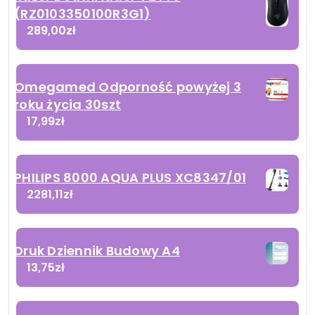
(RZ0103350100R3G1)
289,00
zł
Omegamed Odporność powyżej 3
roku życia 30szt
17,99
zł
PHILIPS 8000 AQUA PLUS XC8347/01
2281,11
zł
Druk Dziennik Budowy A4
13,75
zł