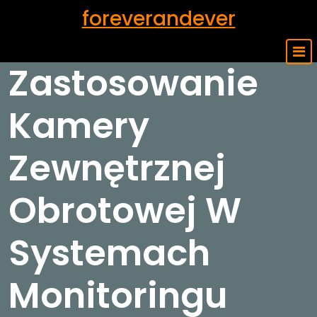
Skip
foreverandever
to
content
Zastosowanie
Kamery
Zewnętrznej
Obrotowej W
Systemach
Monitoringu