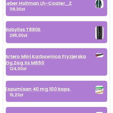
Leber Hollman Lh-Coater_Z
119,30
zł
Babyliss T880E
295,00
zł
Artero Mini Karbownica Fryzjerska
Zig Zag Xs M650
124,00
zł
Espumisan 40 mg 100 kaps.
15,23
zł