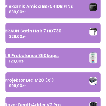
Piekarnik Amica EB7541DB FINE
839,00
zł
BRAUN Satin Hair 7 HD730
329,00
zł
L R Probalance 360kaps.
123,00
zł
Projektor Led M20 (X1)
999,00
zł
Razer DeathAdder V2 Pro