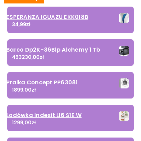
ESPERANZA IGUAZU EKK018B
34,99
zł
Barco Dp2K-36Blp Alchemy 1 Tb
453230,00
zł
Pralka Concept PP6308i
1899,00
zł
Lodówka Indesit LI6 S1E W
1299,00
zł