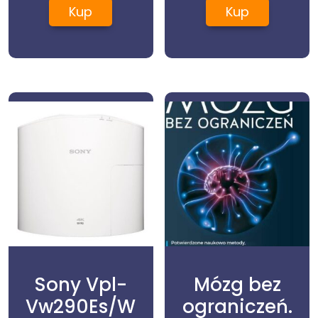
Kup
Kup
Sony Vpl-
Mózg bez
Vw290Es/W
ograniczeń.