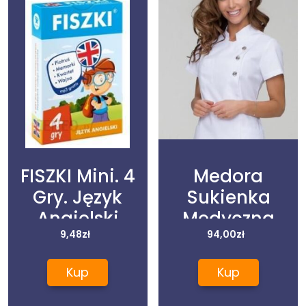
FISZKI Mini. 4
Medora
Gry. Język
Sukienka
Angielski
Medyczna
9,48
zł
Krótki Rękaw
94,00
zł
141B 8
Kup
Kup