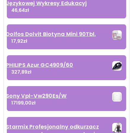
Językowej Wykresy Edukacyj
46,64
zł
Dolfos Dolvit Biotyna Mini 90Tbl.
17,92
zł
PHILIPS Azur GC4909/60
327,89
zł
Sony Vpl-Vw290Es/W
17199,00
zł
Starmix Profesjonalny odkurzacz