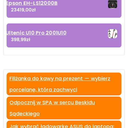
Epson EH-LS12000B
23419,00
zł
Ultenic U10 Pro 2001U10
398,99
zł
Filiżanka do kawy na prezent — wybierz
porcelanę, która zachwyci
Odpocznij w SPA w sercu Beskidu
Sądeckiego
Jak wybrać ładowarkę ASUS do laptopa: