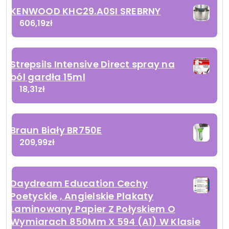
KENWOOD KHC29.A0SI SREBRNY
606,19
zł
Strepsils Intensive Direct spray na
ból gardła 15ml
18,31
zł
Braun Biały BR750E
209,99
zł
Daydream Education Cechy
Poetyckie , Angielskie Plakaty
Laminowany Papier Z Połyskiem O
Wymiarach 850Mm X 594 (A1) W Klasie