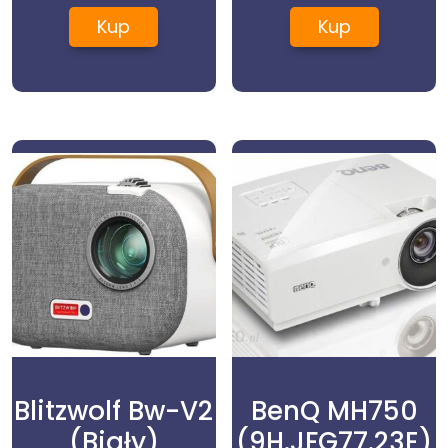
Dezynfekcja
LC985C
Kup
Kup
Blitzwolf Bw-V2
BenQ MH750
(Biały)
(9H.JFG77.23E)