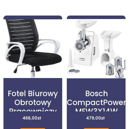
Fotel Biurowy
Bosch
Obrotowy
CompactPower
Pracowniczy
MFW3X14W
Socket Halmar
466,00
zł
479,00
zł