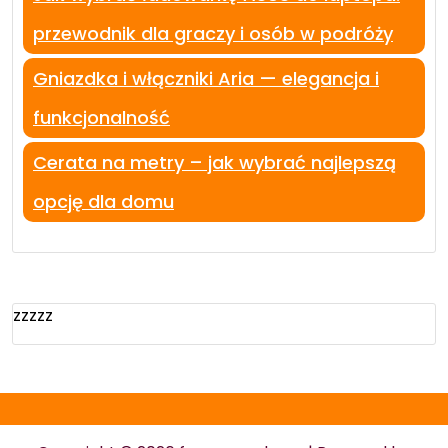
przewodnik dla graczy i osób w podróży
Gniazdka i włączniki Aria — elegancja i
funkcjonalność
Cerata na metry – jak wybrać najlepszą
opcję dla domu
zzzzz