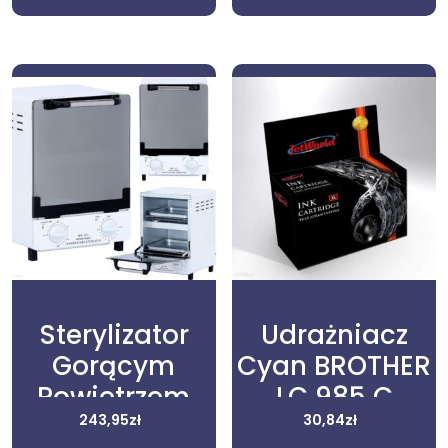
Sterylizator
Udrażniacz
Gorącym
Cyan BROTHER
Powietrzem
LC 985 C
1000W
243,95
zł
zamiennik
30,84
zł