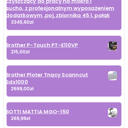
czyszczący do pracy na mokro i
sucho, z profesjonalnym wyposażeniem
dodatkowym ,poj. zbiornika 45 l, pałąk
3345,60
zł
Brother P-Touch PT-E110VP
215,00
zł
Brother Ploter Tnący Scanncut
Sdx1000
2699,00
zł
BOTTI MATTIA MGO-150
269,99
zł