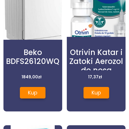
Beko
Otrivin Katar i
BDFS26120WQ
Zatoki Aerozol
do nosa
1849,00
zł
1mg/1ml 10ml
17,37
zł
Kup
Kup