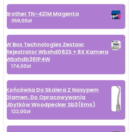
Brother TN-421M Magenta
359,00
zł
W Box Technologies Zestaw:
Rejestrator Wbxhd082S + 8X Kamera
Wbxhdb361P4W
174,00
zł
Końcówka Do Skalera Z Nasypem
Diamen. Do Opracowywania
Ubytków Woodpecker Sb3(Ems)
122,00
zł