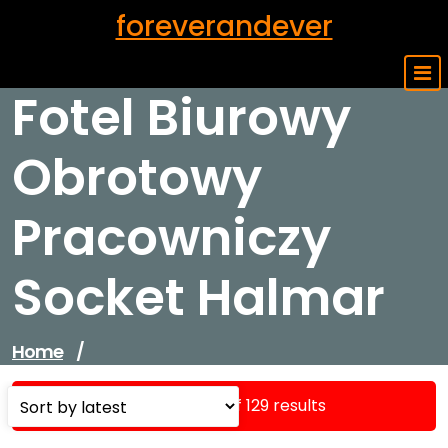
Skip
foreverandever
to
content
Fotel Biurowy
Obrotowy
Pracowniczy
Socket Halmar
Home
/
Showing 1–16 of 129 results