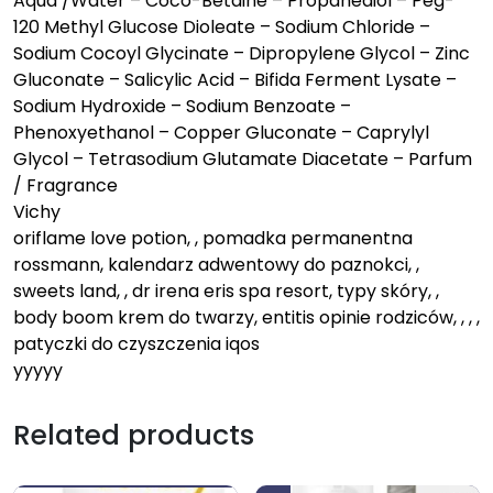
Aqua /Water – Coco-Betaine – Propanediol – Peg-
120 Methyl Glucose Dioleate – Sodium Chloride –
Sodium Cocoyl Glycinate – Dipropylene Glycol – Zinc
Gluconate – Salicylic Acid – Bifida Ferment Lysate –
Sodium Hydroxide – Sodium Benzoate –
Phenoxyethanol – Copper Gluconate – Caprylyl
Glycol – Tetrasodium Glutamate Diacetate – Parfum
/ Fragrance
Vichy
oriflame love potion, , pomadka permanentna
rossmann, kalendarz adwentowy do paznokci, ,
sweets land, , dr irena eris spa resort, typy skóry, ,
body boom krem do twarzy, entitis opinie rodziców, , , ,
patyczki do czyszczenia iqos
yyyyy
Related products