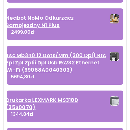
Neabot NoMo Odkurzacz
Samojezdny N1 Plus
2499,00
zł
Tsc Mb340 12 Dots/Mm (300 Dpi) Rtc
Epl Zpl Zplii Dpl Usb Rs232 Ethernet
Wi-Fi (99068A0040303)
5694,80
zł
Drukarka LEXMARK MS310D
(35S0070)
1344,84
zł