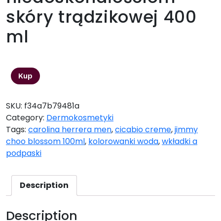
skóry trądzikowej 400
ml
49,86
zł
Kup
SKU:
f34a7b79481a
Category:
Dermokosmetyki
Tags:
carolina herrera men
,
cicabio creme
,
jimmy
choo blossom 100ml
,
kolorowanki woda
,
wkładki a
podpaski
Description
Description