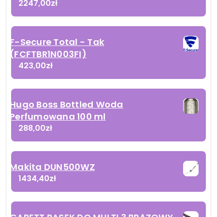
2247,00
zł
F-Secure Total - Tak
(FCFTBR1N003FI)
423,00
zł
Hugo Boss Bottled Woda
Perfumowana 100 ml
288,00
zł
Makita DUN500WZ
1434,40
zł