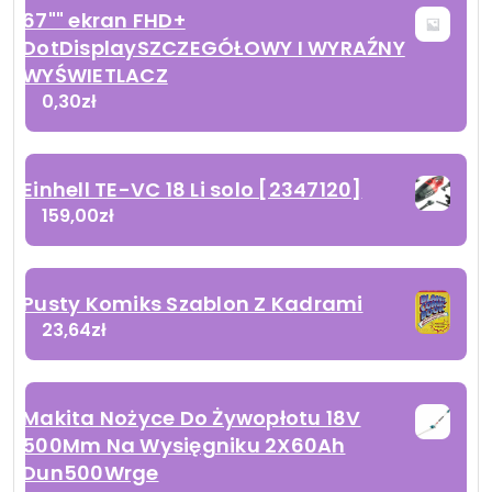
67"" ekran FHD+
DotDisplaySZCZEGÓŁOWY I WYRAŹNY
WYŚWIETLACZ
0,30
zł
Einhell TE-VC 18 Li solo [2347120]
159,00
zł
Pusty Komiks Szablon Z Kadrami
23,64
zł
Makita Nożyce Do Żywopłotu 18V
500Mm Na Wysięgniku 2X60Ah
Dun500Wrge