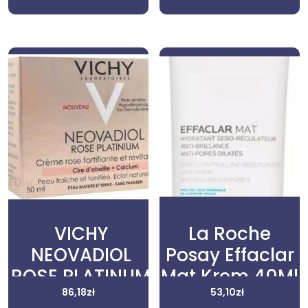
posłonecznymi,
40ml
VICHY
La Roche
NEOVADIOL
Posay Effaclar
ROSE PLATINUM
Mat Krem 40Ml
Różany krem
86,18
zł
53,10
zł