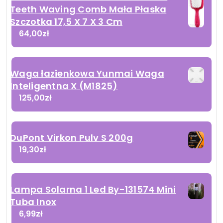
Teeth Waving Comb Mała Płaska
Szczotka 17,5 X 7 X 3 Cm
64,00
zł
Waga łazienkowa Yunmai Waga
Inteligentna X (M1825)
125,00
zł
DuPont Virkon Pulv S 200g
19,30
zł
Lampa Solarna 1 Led By-131574 Mini
Tuba Inox
6,99
zł