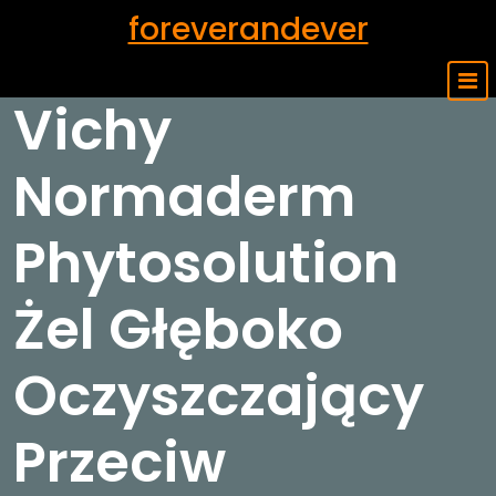
Skip
foreverandever
to
content
Vichy
Normaderm
Phytosolution
Żel Głęboko
Oczyszczający
Przeciw