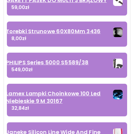
GARETT PASEK DO MULTI 3 BRĄZOWY
59,00
zł
Torebki Strunowe 60X80Mm 3436
8,00
zł
PHILIPS Series 5000 S5589/38
549,00
zł
Lamex Lampki Choinkowe 100 Led
Niebieskie 9 M 30167
32,84
zł
Janeke Silicon Line Wide And Fine