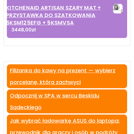
KITCHENAID ARTISAN SZARY MAT +
PRZYSTAWKA DO SZATKOWANIA
5KSM125EFG + 5KSMVSA
3448,00
zł
Filiżanka do kawy na prezent — wybierz
porcelanę, która zachwyci
Odpocznij w SPA w sercu Beskidu
Sądeckiego
Jak wybrać ładowarkę ASUS do laptopa:
przewodnik dla graczy i osób w podróży