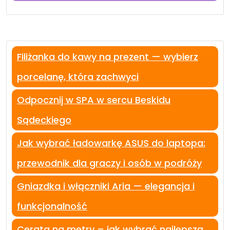
Filiżanka do kawy na prezent — wybierz
porcelanę, która zachwyci
Odpocznij w SPA w sercu Beskidu
Sądeckiego
Jak wybrać ładowarkę ASUS do laptopa:
przewodnik dla graczy i osób w podróży
Gniazdka i włączniki Aria — elegancja i
funkcjonalność
Cerata na metry – jak wybrać najlepszą