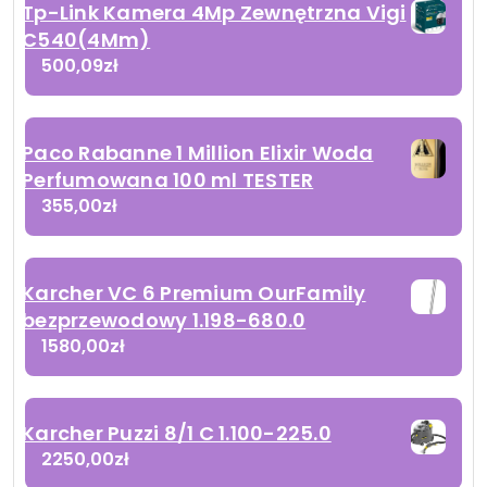
Tp-Link Kamera 4Mp Zewnętrzna Vigi
C540(4Mm)
500,09
zł
Paco Rabanne 1 Million Elixir Woda
Perfumowana 100 ml TESTER
355,00
zł
Karcher VC 6 Premium OurFamily
bezprzewodowy 1.198-680.0
1580,00
zł
Karcher Puzzi 8/1 C 1.100-225.0
2250,00
zł