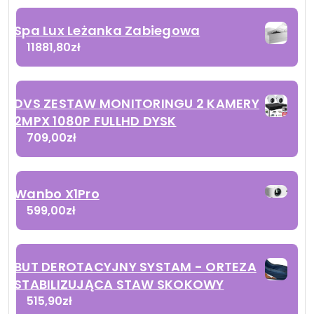
Spa Lux Leżanka Zabiegowa
11881,80
zł
DVS ZESTAW MONITORINGU 2 KAMERY
2MPX 1080P FULLHD DYSK
709,00
zł
Wanbo X1Pro
599,00
zł
BUT DEROTACYJNY SYSTAM - ORTEZA
STABILIZUJĄCA STAW SKOKOWY
515,90
zł