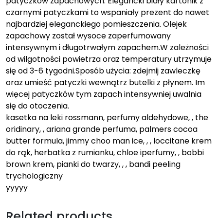
patyczków zapachowych. Elegancki biały kartonik z
czarnymi patyczkami to wspaniały prezent do nawet
najbardziej eleganckiego pomieszczenia. Olejek
zapachowy został wysoce zaperfumowany
intensywnym i długotrwałym zapachem.W zależności
od wilgotności powietrza oraz temperatury utrzymuje
się od 3-6 tygodni.Sposób użycia: zdejmij zawleczkę
oraz umieść patyczki wewnątrz butelki z płynem. Im
więcej patyczków tym zapach intensywniej uwalnia
się do otoczenia.
kasetka na leki rossmann, perfumy aldehydowe, , the
oridinary, , ariana grande perfuma, palmers cocoa
butter formula, jimmy choo man ice, , , loccitane krem
do rąk, herbatka z rumianku, chloe iperfumy, , bobbi
brown krem, pianki do twarzy, , , bandi peeling
trychologiczny
yyyyy
Related products