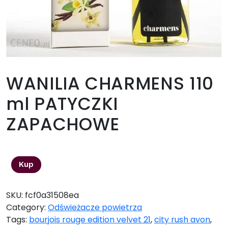
WANILIA CHARMENS 110
ml PATYCZKI
ZAPACHOWE
17,00
zł
Kup
SKU:
fcf0a31508ea
Category:
Odświeżacze powietrza
Tags:
bourjois rouge edition velvet 21
,
city rush avon
,