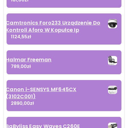
Camtronics Foro233 Urządzenie Do
Kontroli Aforo W Kopułce Ip
1124,55
zł
Halmar Freeman
789,00
zł
Canon i-SENSYS MF645CX
(3102C001)
2890,00
zł
BaByliss Easy Waves C260E