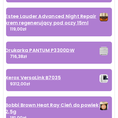
Estee Lauder Advanced Night Repair
krem regenerujący pod oczy 15ml
119,00
zł
Drukarka PANTUM P3300DW
716,38
zł
Xerox VersaLink B7035
9312,00
zł
Bobbi Brown Heat Ray Cień do powiek
2,5g
181,00
zł