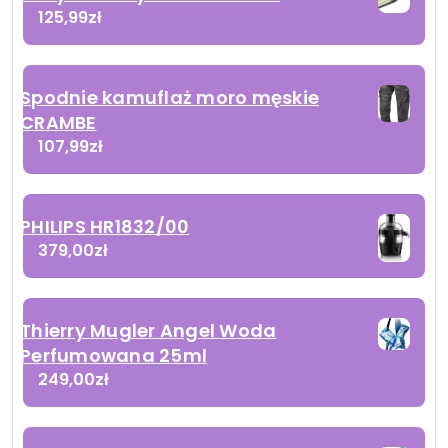
125,99
zł
Spodnie kamuflaż moro męskie
CRAMBE
107,99
zł
PHILIPS HR1832/00
379,00
zł
Thierry Mugler Angel Woda
Perfumowana 25ml
249,00
zł