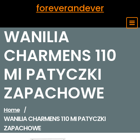
Skip
foreverandever
to
content
WANILIA
CHARMENS 110
Ml PATYCZKI
ZAPACHOWE
Home
/
WANILIA CHARMENS 110 Ml PATYCZKI
ZAPACHOWE