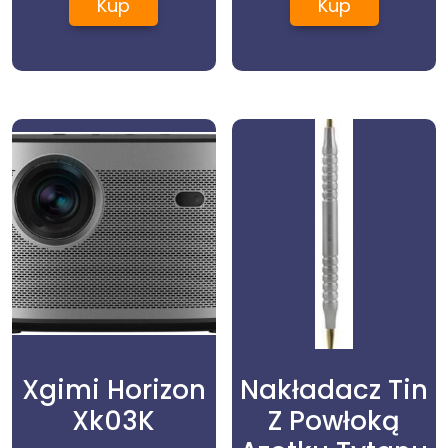
Kup
Kup
Xgimi Horizon
Nakładacz Tin
Xk03K
Z Powłoką