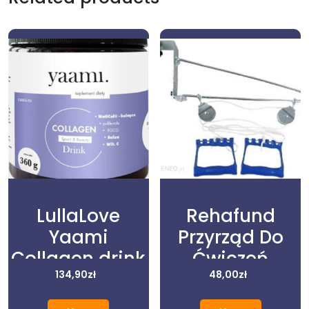
LullaLove
Rehafund
Yaami
Przyrząd Do
Collagen drink
Ćwiczeń
sport& beauty
134,90
zł
Kończyn
48,00
zł
360g
Górnych