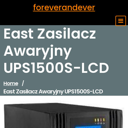
Skip
foreverandever
to
content
East Zasilacz
Awaryjny
UPS1500S-LCD
Home
/
East Zasilacz Awaryjny UPS1500S-LCD