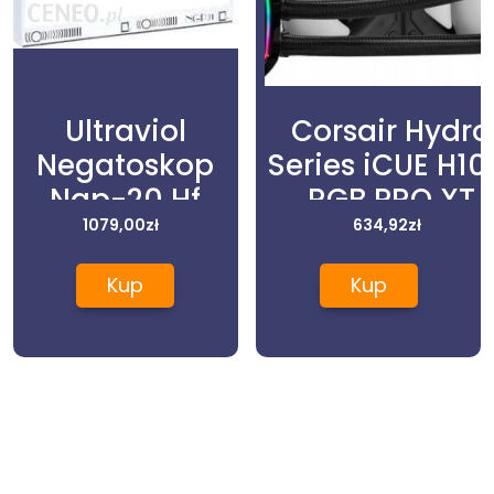
Ultraviol
Corsair Hydro
Negatoskop
Series iCUE H10
Ngp-20 Hf
RGB PRO XT
Dwuklatkowy
1079,00
zł
(CW9060043W
634,92
zł
Kup
Kup