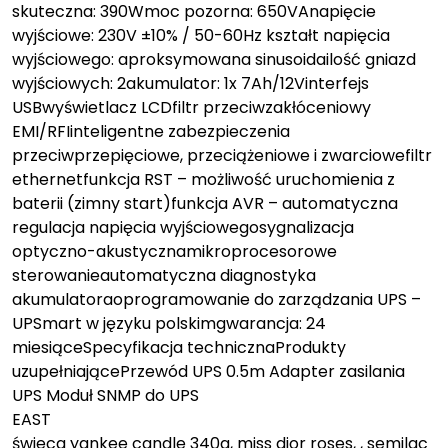
skuteczna: 390Wmoc pozorna: 650VAnapięcie
wyjściowe: 230V ±10% / 50-60Hz kształt napięcia
wyjściowego: aproksymowana sinusoidailość gniazd
wyjściowych: 2akumulator: 1x 7Ah/12Vinterfejs
USBwyświetlacz LCDfiltr przeciwzakłóceniowy
EMI/RFIinteligentne zabezpieczenia
przeciwprzepięciowe, przeciążeniowe i zwarciowefiltr
ethernetfunkcja RST – możliwość uruchomienia z
baterii (zimny start)funkcja AVR – automatyczna
regulacja napięcia wyjściowegosygnalizacja
optyczno-akustycznamikroprocesorowe
sterowanieautomatyczna diagnostyka
akumulatoraoprogramowanie do zarządzania UPS –
UPSmart w języku polskimgwarancja: 24
miesiąceSpecyfikacja technicznaProdukty
uzupełniającePrzewód UPS 0.5m Adapter zasilania
UPS Moduł SNMP do UPS
EAST
świeca yankee candle 340g, miss dior roses, , semilac