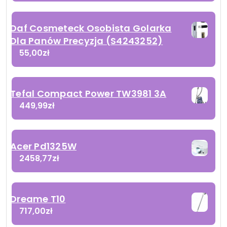
Daf Cosmeteck Osobista Golarka
Dla Panów Precyzja (S4243252)
55,00
zł
Tefal Compact Power TW3981 3A
449,99
zł
Acer Pd1325W
2458,77
zł
Dreame T10
717,00
zł