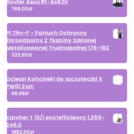
Router Asus Rt-Ax82U
769,00
zł
Pl Tlhr-F - Fartuch Ochronny
Żaroodporny Z Tkaniny Szklanej
Metalizowanej Trudnopalnej 176-182
323,60
zł
Oclean Końcówki do szczoteczki X
PW01 2szt.
68,99
zł
Karcher T 15/1 eco!efficiency 1.355-
246.0
1883,00
zł