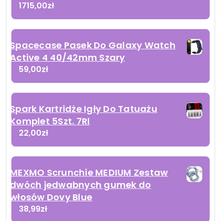
1715,00
zł
Spacecase Pasek Do Galaxy Watch
Active 4 40/42mm Szary
59,00
zł
Spark Kartridże Igły Do Tatuażu
Komplet 5Szt. 7Rl
22,00
zł
MEXMO Scrunchie MEDIUM Zestaw
dwóch jedwabnych gumek do
włosów Dovy Blue
38,99
zł