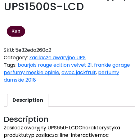
UPS1500S-LCD
853,10
zł
Kup
SKU:
5e32eda260c2
Category:
Zasilacze awaryjne UPS
Tags:
bourjois rouge edition velvet 21
,
frankie garage
perfumy męskie opinie
,
owoc jackfruit
,
perfumy
damskie 2018
Description
Description
Zasilacz awaryjny UPS650-LCDCharakterystyka
produktutyp zasilacza: line-interactivemoc