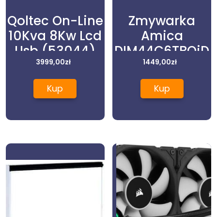
Qoltec On-Line
Zmywarka
10Kva 8Kw Lcd
Amica
Usb (53044)
DIM44C6TBOiD
3999,00
zł
1449,00
zł
Kup
Kup