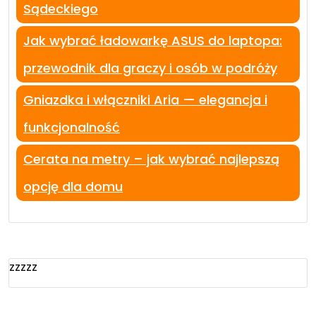
Sądeckiego
Jak wybrać ładowarkę ASUS do laptopa:
przewodnik dla graczy i osób w podróży
Gniazdka i włączniki Aria — elegancja i
funkcjonalność
Cerata na metry – jak wybrać najlepszą
opcję dla domu
zzzzz