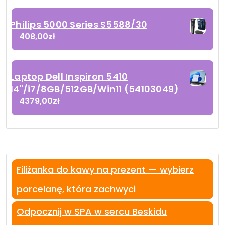
Philips 5000 Series S5588/30
408,00
zł
Laptop Dell Inspiron 5410
14"/i7/8GB/512GB/Win11 (54103049)
4379,00
zł
Filiżanka do kawy na prezent — wybierz
porcelanę, która zachwyci
Odpocznij w SPA w sercu Beskidu