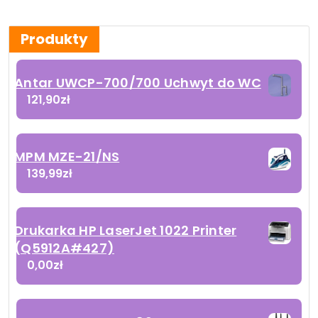
Produkty
Antar UWCP-700/700 Uchwyt do WC
121,90
zł
MPM MZE-21/NS
139,99
zł
Drukarka HP LaserJet 1022 Printer
(Q5912A#427)
0,00
zł