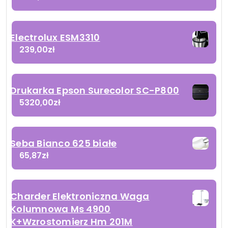
Electrolux ESM3310
239,00
zł
Drukarka Epson Surecolor SC-P800
5320,00
zł
Seba Bianco 625 białe
65,87
zł
Charder Elektroniczna Waga
Kolumnowa Ms 4900
K+Wzrostomierz Hm 201M