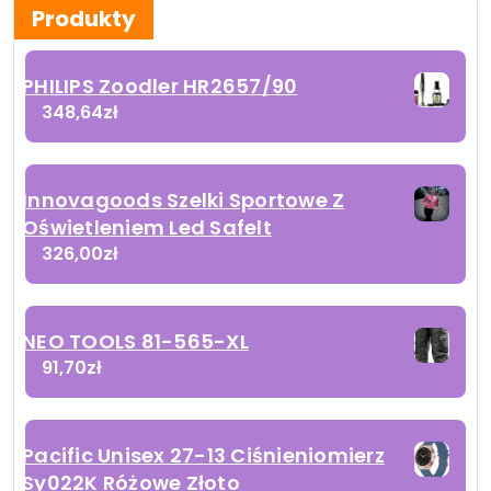
Produkty
PHILIPS Zoodler HR2657/90
348,64
zł
Innovagoods Szelki Sportowe Z
Oświetleniem Led Safelt
326,00
zł
NEO TOOLS 81-565-XL
91,70
zł
Pacific Unisex 27-13 Ciśnieniomierz
Sy022K Różowe Złoto