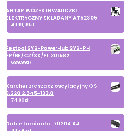
ANTAR WÓZEK INWALIDZKI
ELEKTRYCZNY SKŁADANY AT52305
4999,99
zł
Festool SYS-PowerHub SYS-PH
FR/BE/CZ/SK/PL 201682
689,99
zł
Karcher zraszacz oscylacyjny OS
3.220 2.645-133.0
74,90
zł
Dahle Laminator 70304 A4
465,85
zł