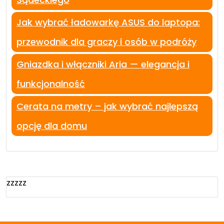
Jak wybrać ładowarkę ASUS do laptopa:
przewodnik dla graczy i osób w podróży
Gniazdka i włączniki Aria — elegancja i
funkcjonalność
Cerata na metry – jak wybrać najlepszą
opcję dla domu
zzzzz