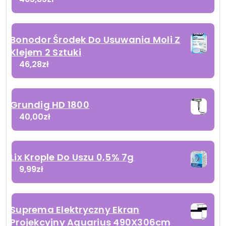
Bonodor Środek Do Usuwania Moli Z
Klejem 2 Sztuki
46,28
zł
Grundig HD 1800
40,00
zł
Lix Krople Do Uszu 0,5% 7g
9,99
zł
Suprema Elektryczny Ekran
Projekcyjny Aquarius 490X306cm