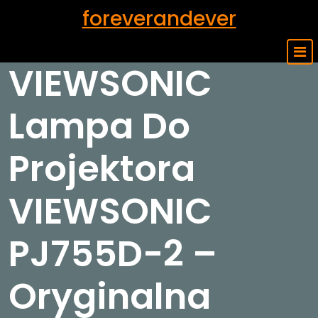
Skip
foreverandever
to
content
VIEWSONIC
Lampa Do
Projektora
VIEWSONIC
PJ755D-2 –
Oryginalna