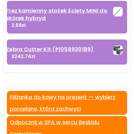
Frez kamienny stożek ścięty MINI do
skórek hybryd
2,59
zł
Zebra Cutter Kit (P1058930189)
3242,74
zł
Filiżanka do kawy na prezent — wybierz
porcelanę, która zachwyci
Odpocznij w SPA w sercu Beskidu
Sądeckiego