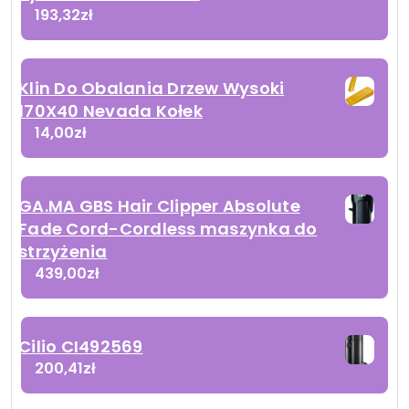
193,32
zł
Klin Do Obalania Drzew Wysoki
170X40 Nevada Kołek
14,00
zł
GA.MA GBS Hair Clipper Absolute
Fade Cord-Cordless maszynka do
strzyżenia
439,00
zł
Cilio CI492569
200,41
zł