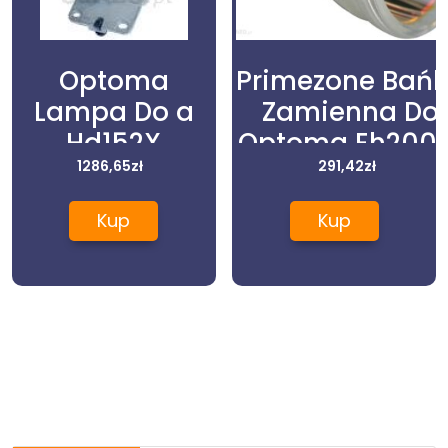
Optoma
Primezone Bań
Lampa Do a
Zamienna Do
Hd152X
Optoma Eh200S
Oryginalna Z
1286,65
zł
(LAMP77206ZB2
291,42
zł
Modułem
Kup
Kup