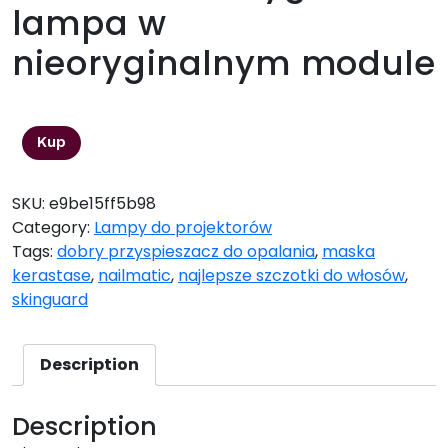
lampa w
nieoryginalnym module
794,36
zł
Kup
SKU:
e9be15ff5b98
Category:
Lampy do projektorów
Tags:
dobry przyspieszacz do opalania
,
maska
kerastase
,
nailmatic
,
najlepsze szczotki do włosów
,
skinguard
Description
Description