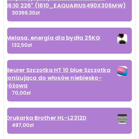
16:10 226" (1610_EAQUARIUS490X306MW)
30369,30
zł
Melasa, energia dla bydła 25KG
132,50
zł
Beurer Szczotka HT 10 blue Szczotka
jonizująca do włosów niebiesko-
różowa
70,00
zł
Drukarka Brother HL-L2312D
497,00
zł