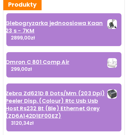
Produkty
Glebogryzarka jednoosiowa Kaan
23 s - 7KM
2899,00
zł
Omron C 801 Comp Air
299,00
zł
Zebra Zd621D 8 Dots/Mm (203 Dpi)
Peeler Disp. (Colour) Rtc Usb Usb
Host Rs232 Bt (Ble) Ethernet Grey
(ZD6A142D1EF00EZ)
3120,34
zł