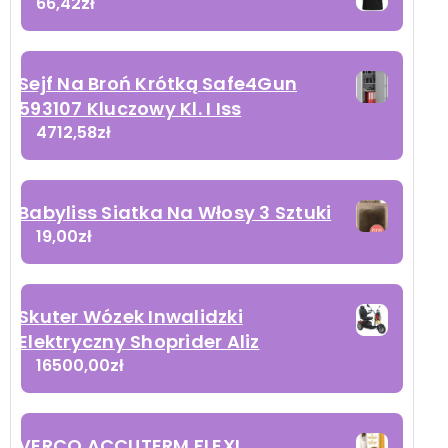
66,42
zł
Sejf Na Broń Krótką Safe4Gun
593107 Kluczowy Kl. I Iss
4712,58
zł
Babyliss Siatka Na Włosy 3 Sztuki
19,00
zł
Skuter Wózek Inwalidzki
Elektryczny Shoprider Aliz
16500,00
zł
VERCO ACCUTERM FLEXI