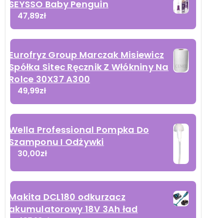
SEYSSO Baby Penguin
47,89
zł
Eurofryz Group Marczak Misiewicz
Spółka Sitec Ręcznik Z Włókniny Na
Rolce 30X37 A300
49,99
zł
Wella Professional Pompka Do
Szamponu I Odżywki
30,00
zł
Makita DCL180 odkurzacz
akumulatorowy 18V 3Ah ład