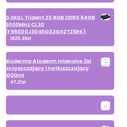
G.SKILL Trident Z5 RGB DDR5 64GB
6000MHz CL30
(F56000J3040G32GX2TZ5RK)
1825,39
zł
Bioderma Atoderm Intensive Żel
oczyszczający i natłuszczający
1000ml
47,21
zł