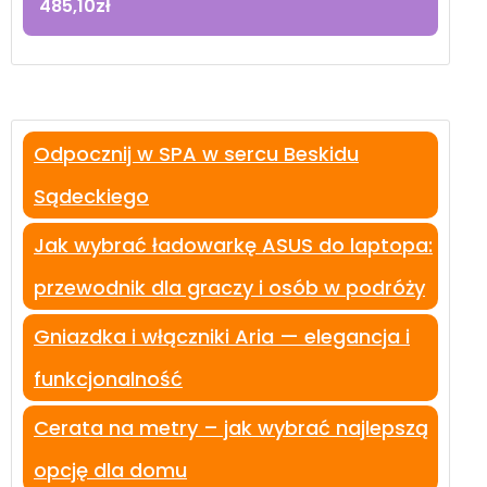
485,10
zł
Odpocznij w SPA w sercu Beskidu
Sądeckiego
Jak wybrać ładowarkę ASUS do laptopa:
przewodnik dla graczy i osób w podróży
Gniazdka i włączniki Aria — elegancja i
funkcjonalność
Cerata na metry – jak wybrać najlepszą
opcję dla domu