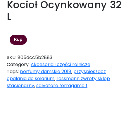
Kocioł Ocynkowany 32
L
100,48
zł
Kup
SKU:
805dcc5b2883
Category:
Akcesoria i części rolnicze
Tags:
perfumy damskie 2018
,
przyspieszacz
opalania do solarium
,
rossmann zwroty sklep
stacjonarny
,
salvatore ferragamo f