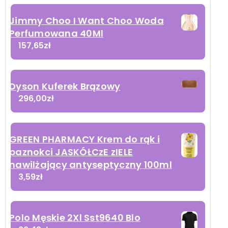
Jimmy Choo I Want Choo Woda
Perfumowana 40Ml
157,65
zł
Dyson Kuferek Brązowy
296,00
zł
GREEN PHARMACY Krem do rąk i
paznokci JASKÓŁCzE zIELE
nawilżający antyseptyczny 100ml
3,59
zł
Polo Męskie 2Xl Sst9640 Blo