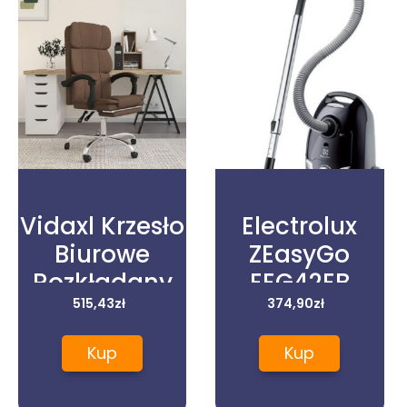
Vidaxl Krzesło
Electrolux
Biurowe
ZEasyGo
Rozkładany
EEG42EB
Fotel Biurowy
515,43
zł
374,90
zł
Brązowy
Kup
Kup
Obity
Tkaniną