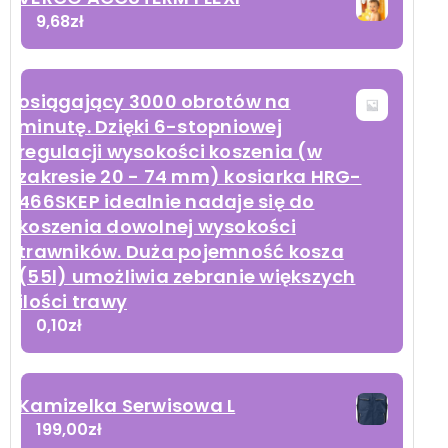
9,68
zł
osiągający 3000 obrotów na
minutę. Dzięki 6-stopniowej
regulacji wysokości koszenia (w
zakresie 20 - 74 mm) kosiarka HRG-
466SKEP idealnie nadaje się do
koszenia dowolnej wysokości
trawników. Duża pojemność kosza
(55l) umożliwia zebranie większych
ilości trawy
0,10
zł
Kamizelka Serwisowa L
199,00
zł