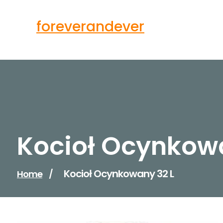
Skip
to
foreverandever
content
Kocioł Ocynkowa
Kocioł Ocynkowany 32 L
Home
/