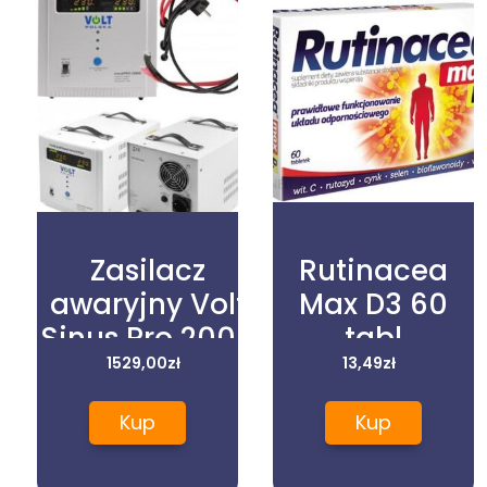
Zasilacz
Rutinacea
awaryjny Volt
Max D3 60
Sinus Pro 2000
tabl
1529,00
E
zł
13,49
zł
2000VA/1250W
Kup
Kup