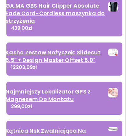
GA.MA GBS Hair Clipper Absolute
Fade Cord-Cordless maszynka do
strzyżenia
439,00
zł
Kasho Zestaw Nożyczek: Slidecut
6.5" + Design Master Offset 6.0"
12203,09
zł
Najmniejszy Lokalizator GPS z
Magnesem Do Montażu
299,00
zł
Kątnica Nsk Zwalniająca Na