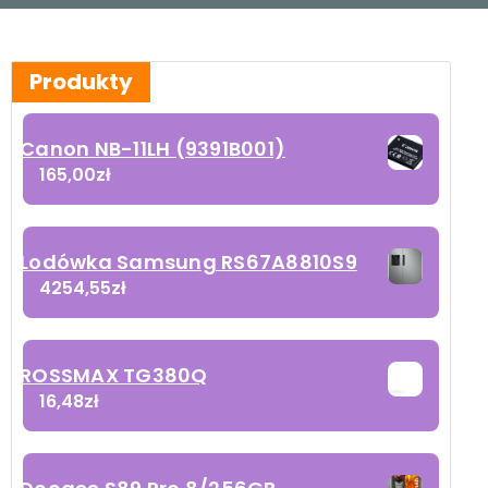
Produkty
Canon NB-11LH (9391B001)
165,00
zł
Lodówka Samsung RS67A8810S9
4254,55
zł
ROSSMAX TG380Q
16,48
zł