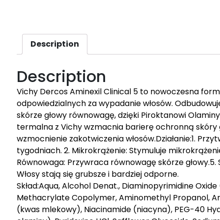
Description
Description
Vichy Dercos Aminexil Clinical 5 to nowoczesna fo
odpowiedzialnych za wypadanie włosów. Odbudowuj
skórze głowy równowagę, dzięki Piroktanowi Olaminy 
termalna z Vichy wzmacnia barierę ochronną skóry 
wzmocnienie zakotwiczenia włosów.Działanie:1. Przy
tygodniach. 2. Mikrokrążenie: Stymuluje mikrokrążeni
Równowaga: Przywraca równowagę skórze głowy.5. Si
Włosy stają się grubsze i bardziej odporne.
Skład:Aqua, Alcohol Denat., Diaminopyrimidine Oxid
Methacrylate Copolymer, Aminomethyl Propanol, Argin
(kwas mlekowy), Niacinamide (niacyna), PEG-40 Hyd