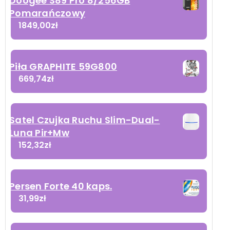
Doogee S89 Pro 8/256GB
Pomarańczowy
1849,00
zł
Piła GRAPHITE 59G800
669,74
zł
Satel Czujka Ruchu Slim-Dual-
Luna Pir+Mw
152,32
zł
Persen Forte 40 kaps.
31,99
zł