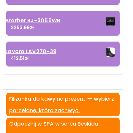
Brother RJ-3055WB
2253,99
zł
Lavoro LAV270-39
412,51
zł
Filiżanka do kawy na prezent — wybierz
porcelanę, która zachwyci
Odpocznij w SPA w sercu Beskidu