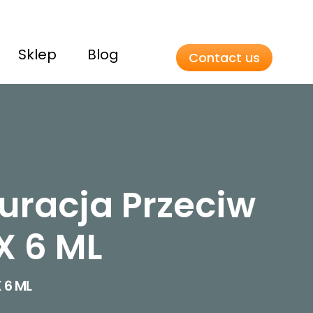
Sklep
Blog
Contact us
Kuracja Przeciw
X 6 ML
 6 ML