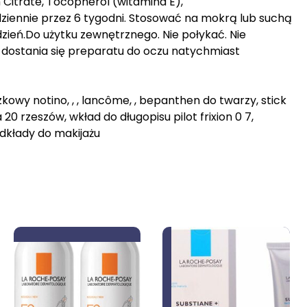
m Citrate, Tocopherol (witamina E),
ziennie przez 6 tygodni. Stosować na mokrą lub suchą
zień.Do użytku zewnętrznego. Nie połykać. Nie
dostania się preparatu do oczu natychmiast
zkowy notino, , , lancôme, , bepanthen do twarzy, stick
 20 rzeszów, wkład do długopisu pilot frixion 0 7,
odkłady do makijażu