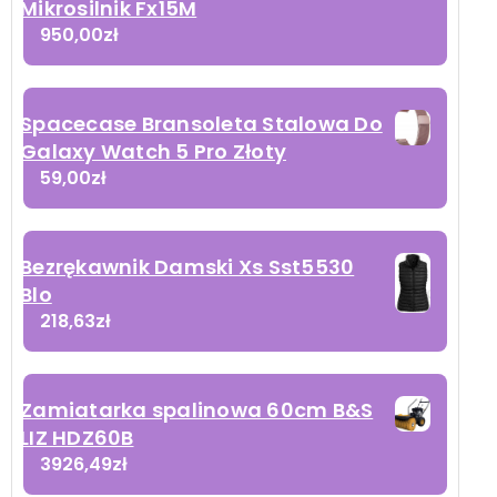
Mikrosilnik Fx15M
950,00
zł
Spacecase Bransoleta Stalowa Do
Galaxy Watch 5 Pro Złoty
ay
59,00
zł
iowy
ml
Bezrękawnik Damski Xs Sst5530
Blo
218,63
zł
Zamiatarka spalinowa 60cm B&S
LIZ HDZ60B
3926,49
zł