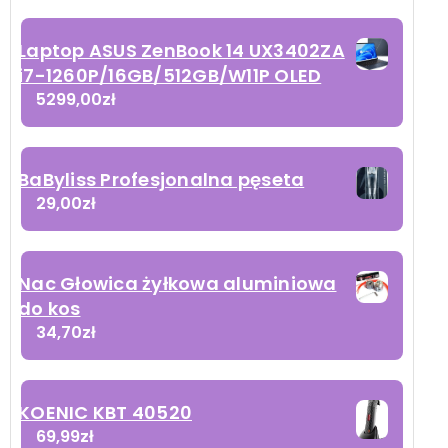
Laptop ASUS ZenBook 14 UX3402ZA
i7-1260P/16GB/512GB/W11P OLED
5299,00
zł
BaByliss Profesjonalna pęseta
29,00
zł
Nac Głowica żyłkowa aluminiowa
do kos
34,70
zł
KOENIC KBT 40520
69,99
zł