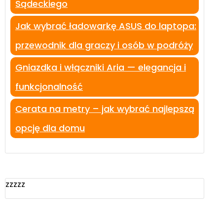
Sądeckiego
Jak wybrać ładowarkę ASUS do laptopa:
przewodnik dla graczy i osób w podróży
Gniazdka i włączniki Aria — elegancja i
funkcjonalność
Cerata na metry – jak wybrać najlepszą
opcję dla domu
zzzzz