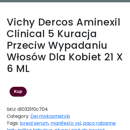
Vichy Dercos Aminexil
Clinical 5 Kuracja
Przeciw Wypadaniu
Włosów Dla Kobiet 21 X
6 ML
130,81
zł
Kup
SKU:
d10321f0c704
Category:
Dermokosmetyki
Tags:
loreal serum
,
manifesto ysl
,
paco rabanne