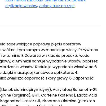
lady million fabulous
,
płynny cień do powiek
,
stylizacja włosów
,
zielony tusz do rzęs
rmuła zapewniające poprawę pięciu obszarów
e włókno, tym samym wzmacniając włosy. Przywraca
i witaminie E. Zawarta w składzie produktu woda
głowy, a Aminexil hamuje wypadanie włosów poprzez
twierdzanie włosów: Redukuje wypadanie włosów po 6
e dzięki masującej końcówce aplikatora. 4.
ła: Zwiększa odporność skóry głowy. 6.Odporność:
e (tlenek diaminopirymidyny), Acrylates/Beheneth-25
ine (arginina), BHT, Caffeine (kofeina), Lactic Acid
rogenated Castor Oil, Piroctone Olamine (pirokton