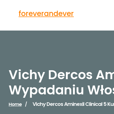
Skip
to
foreverandever
content
Vichy Dercos Ami
Wypadaniu Włosó
Vichy Dercos Aminexil Clinical 5 
Home
/