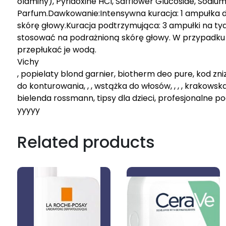
olaminy), Pyridoxine HCl, Safflower Glucoside, Sodiu
Parfum.Dawkowanie:Intensywna kuracja: 1 ampułka d
skórę głowy.Kuracja podtrzymująca: 3 ampułki na tyd
stosować na podrażnioną skórę głowy. W przypadku 
przepłukać je wodą.
Vichy
, popielaty blond garnier, biotherm deo pure, kod zni
do konturowania, , , wstążka do włosów, , , , krakowska
bielenda rossmann, tipsy dla dzieci, profesjonalne p
yyyyy
Related products