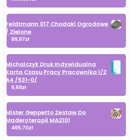
Feldtmann 017 Chodaki Ogrodowe
/ Zielone
89,97
zł
Michalczyk Druk Indywidualna
Karta Czasu Pracy Pracownika 1/2
A4 /531-0/
6,69
zł
Mister Geppetto Zestaw Do
Maderoterapii MA2101
465,70
zł