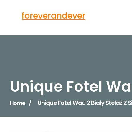
Skip
to
foreverandever
content
Unique Fotel Wau
Unique Fotel Wau 2 Biały Stelaż Z 
Home
/