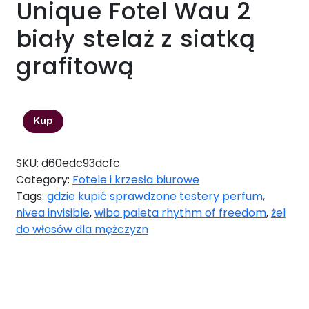
Unique Fotel Wau 2
biały stelaż z siatką
grafitową
2349,00
zł
Kup
SKU:
d60edc93dcfc
Category:
Fotele i krzesła biurowe
Tags:
gdzie kupić sprawdzone testery perfum
,
nivea invisible
,
wibo paleta rhythm of freedom
,
żel
do włosów dla mężczyzn