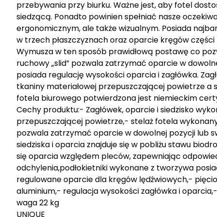
przebywania przy biurku. Ważne jest, aby fotel dosto
siedzącą. Ponadto powinien spełniać nasze oczekiw
ergonomicznym, ale także wizualnym. Posiada najbar
w trzech płaszczyznach oraz oparcie kręgów części
Wymusza w ten sposób prawidłową postawę co poz
ruchowy „slid” pozwala zatrzymać oparcie w dowolnej
posiada regulację wysokości oparcia i zagłówka. Zagł
tkaniny materiałowej przepuszczającej powietrze a 
fotela biurowego potwierdzona jest niemieckim cert
Cechy produktu:- Zagłówek, oparcie i siedzisko wykon
przepuszczającej powietrze,- stelaż fotela wykonan
pozwala zatrzymać oparcie w dowolnej pozycji lub s
siedziska i oparcia znajduje się w pobliżu stawu bio
się oparcia względem pleców, zapewniając odpowiedn
odchylenia,podłokietniki wykonane z tworzywa posiad
regulowane oparcie dla kręgów lędźwiowych,- pię
aluminium,- regulacja wysokości zagłówka i oparcia,
waga 22 kg
UNIQUE