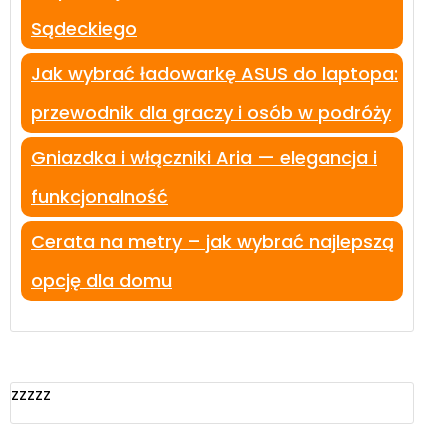
Sądeckiego
Jak wybrać ładowarkę ASUS do laptopa:
przewodnik dla graczy i osób w podróży
Gniazdka i włączniki Aria — elegancja i
funkcjonalność
Cerata na metry – jak wybrać najlepszą
opcję dla domu
zzzzz