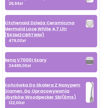
26,94
zł
Kitchenaid Dzieża Ceramiczna
Mermaid Lace White 4,7 Litr
(5KSM2CB5TWM)
479,00
zł
Benq V7000I Szary
24489,00
zł
Końcówka Do Skalera Z Nasypem
Diamen. Do Opracowywania
Ubytków Woodpecker Sbl(Ems)
122,00
zł