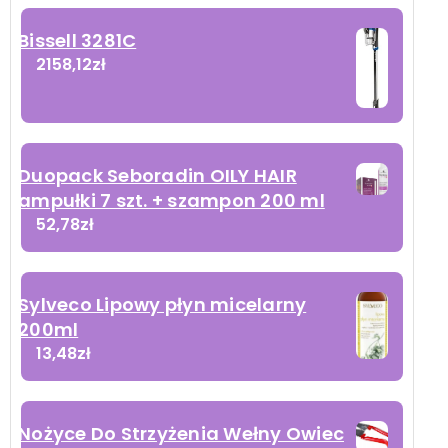
Bissell 3281C
2158,12
zł
Duopack Seboradin OILY HAIR
ampułki 7 szt. + szampon 200 ml
52,78
zł
Sylveco Lipowy płyn micelarny
200ml
13,48
zł
Nożyce Do Strzyżenia Wełny Owiec