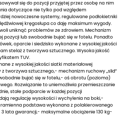
sowywał się do pozycji przyjętej przez osobę na nim
ania dotyczące nie tylko pod względem
dziej nowoczesne systemy, regulowane podłokietniki
 lędźwiowej kręgosłupa co daję maksimum wygody.
woli uniknąć problemów ze zdrowiem. Mechanizm
 pozycji lub swobodnie bujać się w fotelu. Ponadto
ówek, oparcie i siedzisko wykonane z wysokiej jakości
sam stelaż z tworzywa sztucznego. Wysoka jakość
yfikatem TUV.
ane z wysokiej jakości siatki materiałowej
y z tworzywa sztucznego,- mechanizm ruchowy „slid”
wobodnie bujać się w fotelu,- oś obrotu (pozioma)
drowego. Rozwiązanie to uniemożliwia przemieszczanie
ie, stałe podparcie w każdej pozycji
ają regulację wysokości i wychylenia na boki,-
cioramienna podstawa wykonana z polakierowanego
- 3 lata gwarancji,- maksymalne obciążenie 130 kg-