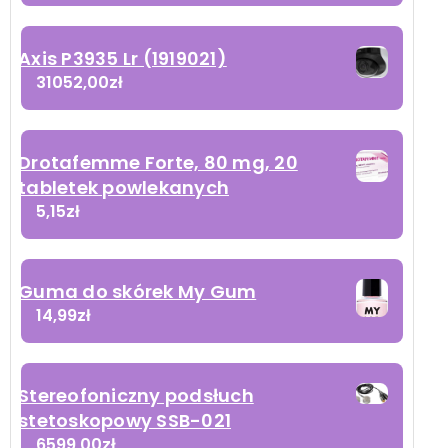
Axis P3935 Lr (1919021)
31052,00
zł
Drotafemme Forte, 80 mg, 20
tabletek powlekanych
5,15
zł
Guma do skórek My Gum
14,99
zł
Stereofoniczny podsłuch
stetoskopowy SSB-021
6599,00
zł