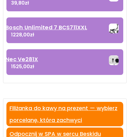
39,80
zł
Bosch Unlimited 7 BCS711XXL
1228,00
zł
Nec Ve281X
1525,00
zł
Filiżanka do kawy na prezent — wybierz
porcelanę, która zachwyci
Odpocznij w SPA w sercu Beskidu