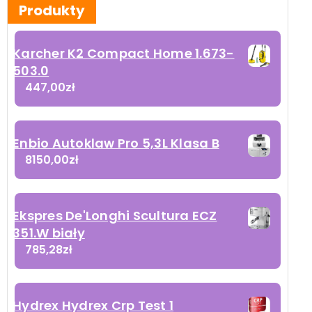
Produkty
Karcher K2 Compact Home 1.673-
503.0
447,00
zł
Enbio Autoklaw Pro 5,3L Klasa B
8150,00
zł
Ekspres De'Longhi Scultura ECZ
351.W biały
785,28
zł
Hydrex Hydrex Crp Test 1