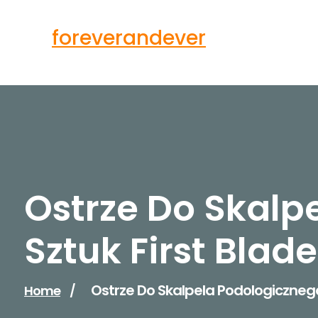
Skip
to
foreverandever
content
Ostrze Do Skalp
Sztuk First Blad
Ostrze Do Skalpela Podologicznego
Home
/