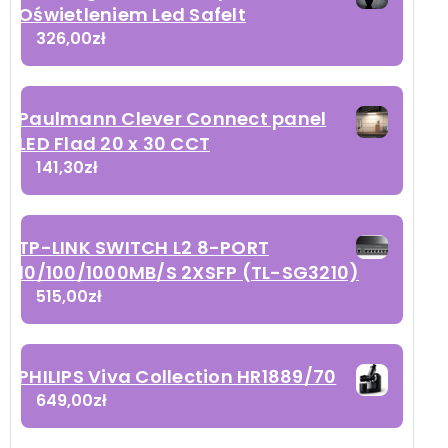
Oświetleniem Led Safelt
326,00
zł
Paulmann Clever Connect panel
LED Flad 20 x 30 CCT
141,30
zł
TP-LINK SWITCH L2 8-PORT
10/100/1000MB/S 2XSFP (TL-SG3210)
515,00
zł
PHILIPS Viva Collection HR1889/70
649,00
zł