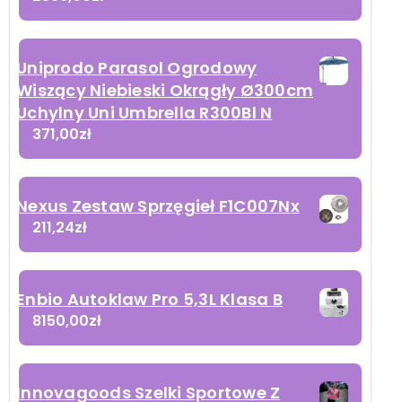
Uniprodo Parasol Ogrodowy
Wiszący Niebieski Okrągły Ø300cm
Uchylny Uni Umbrella R300Bl N
371,00
zł
Nexus Zestaw Sprzęgieł F1C007Nx
211,24
zł
Enbio Autoklaw Pro 5,3L Klasa B
8150,00
zł
Innovagoods Szelki Sportowe Z