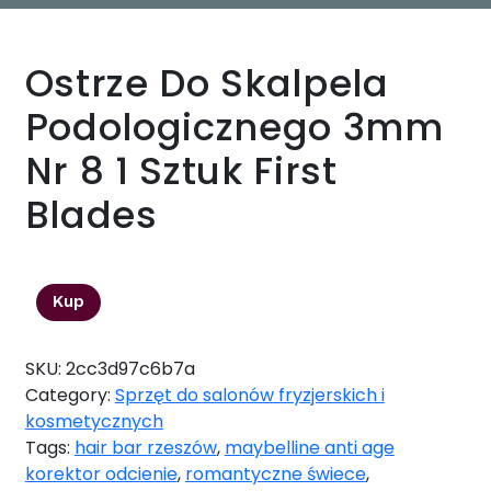
Ostrze Do Skalpela
Podologicznego 3mm
Nr 8 1 Sztuk First
Blades
2,50
zł
Kup
SKU:
2cc3d97c6b7a
Category:
Sprzęt do salonów fryzjerskich i
kosmetycznych
Tags:
hair bar rzeszów
,
maybelline anti age
korektor odcienie
,
romantyczne świece
,