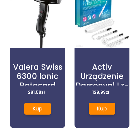
Valera Swiss
Activ
6300 Ionic
Urządzenie
Rotocord
Darsonval Lz-
Suszarka Z
291,58
zł
006A 10W
129,99
zł
Jonizacją
Kup
Kup
2000W