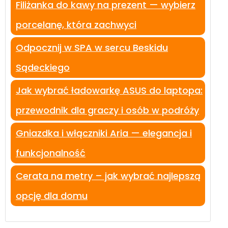
Filiżanka do kawy na prezent — wybierz
porcelanę, która zachwyci
Odpocznij w SPA w sercu Beskidu
Sądeckiego
Jak wybrać ładowarkę ASUS do laptopa:
przewodnik dla graczy i osób w podróży
Gniazdka i włączniki Aria — elegancja i
funkcjonalność
Cerata na metry – jak wybrać najlepszą
opcję dla domu