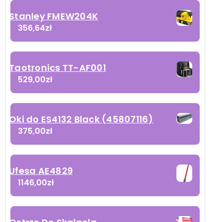
Stanley FMEW204K
356,64
zł
Taotronics TT-AF001
529,00
zł
Oki do ES4132 Black (45807116)
375,00
zł
Ufesa AE4829
1146,00
zł