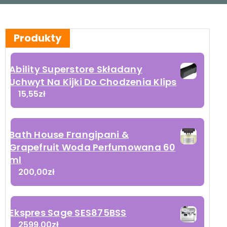
Produkty
Ability Superstore Składany
Uchwyt Na Kijki Do Chodzenia Klips
15,55
zł
Bath House Frangipani &
Grapefruit Woda Perfumowana 60
ml
200,00
zł
Ekspres Sage SES875BSS
2599,00
zł