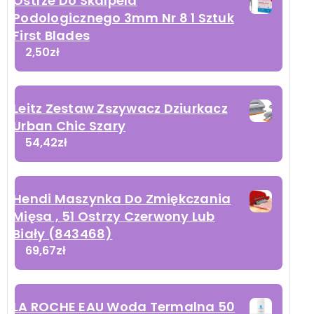
Ostrze Do Skalpela
Podologicznego 3mm Nr 8 1 Sztuk
First Blades
2,50
zł
Leitz Zestaw Zszywacz Dziurkacz
Urban Chic Szary
54,42
zł
Hendi Maszynka Do Zmiękczania
Mięsa , 51 Ostrzy Czerwony Lub
Biały (843468)
69,67
zł
LA ROCHE EAU Woda Termalna 50