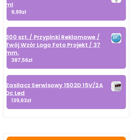
ml
9,99
zł
300 szt. / Przypinki Reklamowe /
Twój Wzór Logo Foto Projekt / 37
mm.
387,56
zł
Zasilacz Serwisowy 1502D 15V/2A
Dc Led
139,63
zł