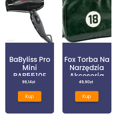
BaByliss Pro
Fox Torba Na
Mini
Narzędzia
BAB5510E
Akcesoria
99,14
zł
Fryzjerskie
49,90
zł
Race
Kup
Kup