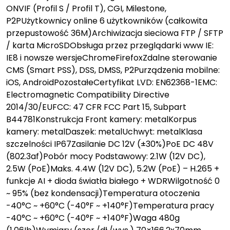
ONVIF (Profil S / Profil T), CGI, Milestone,
P2PUżytkownicy online 6 użytkowników (całkowita
przepustowość 36M)Archiwizacja sieciowa FTP / SFTP
/ karta MicroSDObsługa przez przeglądarki www IE:
IE8 i nowsze wersjeChromeFirefoxZdalne sterowanie
CMS (Smart PSS), DSS, DMSS, P2Purządzenia mobilne:
iOS, AndroidPozostałeCertyfikat LVD: EN62368-1EMC:
Electromagnetic Compatibility Directive
2014/30/EUFCC: 47 CFR FCC Part 15, Subpart
B44781Konstrukcja Front kamery: metalKorpus
kamery: metalDaszek: metalUchwyt: metalKlasa
szczelności IP67Zasilanie DC 12V (±30%)PoE DC 48V
(802.3af)Pobór mocy Podstawowy: 2.1W (12V DC),
2.5W (PoE)Maks. 4.4W (12V DC), 5.2W (PoE) – H.265 +
funkcje AI + dioda światła białego + WDRWilgotność 0
~ 95% (bez kondensacji)Temperatura otoczenia
-40°C ~ +60°C (-40°F ~ +140°F)Temperatura pracy
-40°C ~ +60°C (-40°F ~ +140°F)Waga 480g