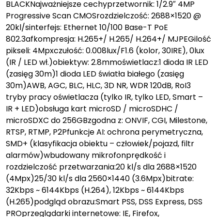
BLACKNajważniejsze cechyprzetwornik: 1/2.9″ 4MP
Progressive Scan CMOSrozdzielczość: 2688×1520 @
20kl/sinterfejs: Ethernet 10/100 Base-T PoE
802.3afkompresja: H.265+/ H.265/ H.264+/ MJPEGilość
pikseli: 4Mpxczułość: 0.008lux/F1.6 (kolor, 30IRE), 0lux
(IR / LED wł.)obiektyw: 2.8mmoświetlacz:1 dioda IR LED
(zasięg 30m)1 dioda LED światła białego (zasięg
30m)AWB, AGC, BLC, HLC, 3D NR, WDR 120dB, RoI3
tryby pracy oświetlacza (tylko IR, tylko LED, Smart –
IR + LED)obsługa kart microSD / microSDHC /
microSDXC do 256GBzgodna z: ONVIF, CGI, Milestone,
RTSP, RTMP, P2Pfunkcje AI: ochrona perymetryczna,
SMD+ (klasyfikacja obiektu – człowiek/pojazd, filtr
alarmów)wbudowany mikrofonprędkość i
rozdzielczość przetwarzania:20 kl/s dla 2688×1520
(4Mpx)25/30 kl/s dla 2560×1440 (3.6Mpx)bitrate:
32Kbps ~ 6144Kbps (H.264), 12Kbps ~ 6144Kbps
(H.265)podgląd obrazu:Smart PSS, DSS Express, DSS
PROprzeglądarki internetowe: IE, Firefox,