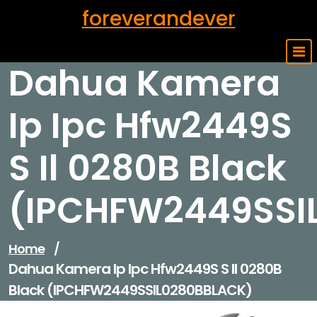
Skip
foreverandever
to
content
Dahua Kamera
Ip Ipc Hfw2449S
S Il 0280B Black
(IPCHFW2449SSI
Home
/
Dahua Kamera Ip Ipc Hfw2449S S Il 0280B
Black (IPCHFW2449SSIL0280BBLACK)