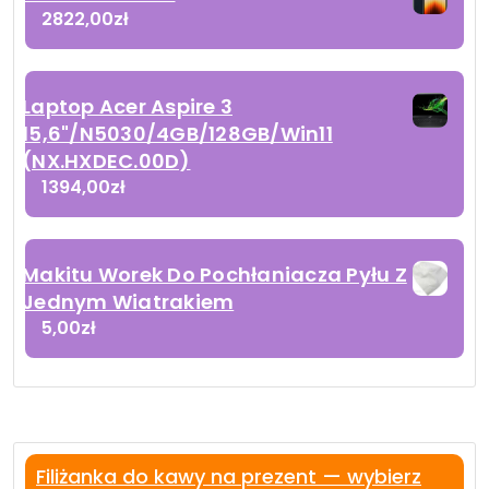
2822,00
zł
Laptop Acer Aspire 3
15,6"/N5030/4GB/128GB/Win11
(NX.HXDEC.00D)
1394,00
zł
Makitu Worek Do Pochłaniacza Pyłu Z
Jednym Wiatrakiem
5,00
zł
Filiżanka do kawy na prezent — wybierz