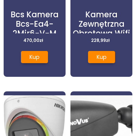
Bcs Kamera
Kamera
Bcs-Ea4-
Zewnętrzna
2Mir6-V-M
Obrotowa Wifi
470,00
zł
Ip 4X Zoom Sd
228,99
zł
5Mpx
Kup
Kup