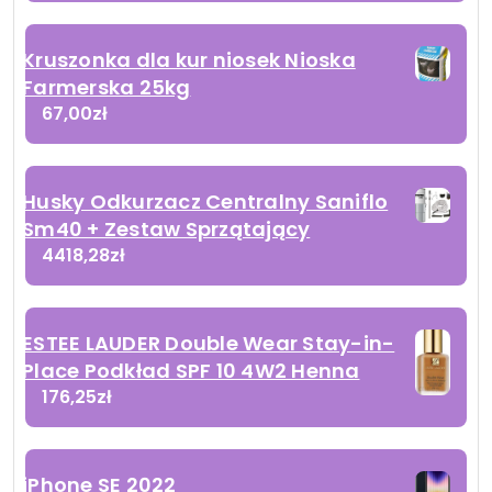
Kruszonka dla kur niosek Nioska
Farmerska 25kg
67,00
zł
Husky Odkurzacz Centralny Saniflo
Sm40 + Zestaw Sprzątający
4418,28
zł
ESTEE LAUDER Double Wear Stay-in-
Place Podkład SPF 10 4W2 Henna
176,25
zł
iPhone SE 2022