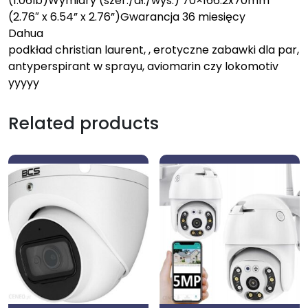
(1.06Ib)Wymiary (szer./dł./wys.) 70×166.2x70mm
(2.76″ x 6.54” x 2.76”)Gwarancja 36 miesięcy
Dahua
podkład christian laurent, , erotyczne zabawki dla par,
antyperspirant w sprayu, aviomarin czy lokomotiv
yyyyy
Related products