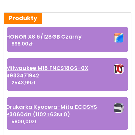
Produkty
HONOR X8 6/128GB Czarny
898,00
zł
Milwaukee M18 FNCS18GS-0X
4933471942
2543,99
zł
Drukarka Kyocera-Mita ECOSYS
P3060dn (1102T63NL0)
5800,00
zł