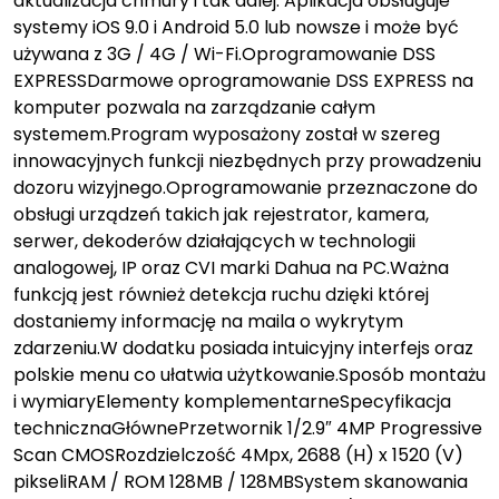
aktualizacja chmury i tak dalej. Aplikacja obsługuje
systemy iOS 9.0 i Android 5.0 lub nowsze i może być
używana z 3G / 4G / Wi-Fi.Oprogramowanie DSS
EXPRESSDarmowe oprogramowanie DSS EXPRESS na
komputer pozwala na zarządzanie całym
systemem.Program wyposażony został w szereg
innowacyjnych funkcji niezbędnych przy prowadzeniu
dozoru wizyjnego.Oprogramowanie przeznaczone do
obsługi urządzeń takich jak rejestrator, kamera,
serwer, dekoderów działających w technologii
analogowej, IP oraz CVI marki Dahua na PC.Ważna
funkcją jest również detekcja ruchu dzięki której
dostaniemy informację na maila o wykrytym
zdarzeniu.W dodatku posiada intuicyjny interfejs oraz
polskie menu co ułatwia użytkowanie.Sposób montażu
i wymiaryElementy komplementarneSpecyfikacja
technicznaGłównePrzetwornik 1/2.9″ 4MP Progressive
Scan CMOSRozdzielczość 4Mpx, 2688 (H) x 1520 (V)
pikseliRAM / ROM 128MB / 128MBSystem skanowania