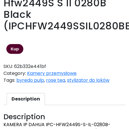
Hfw2449S S Il 0280B
Black
(IPCHFW2449SSIL0280B
1293,96
zł
Kup
SKU:
62b332e441bf
Category:
Kamery przemysłowe
Tags:
byredo pulp
,
rose tea
,
stylizator do loków
Description
Description
KAMERA IP DAHUA IPC-HFW2449S-S-IL-0280B-