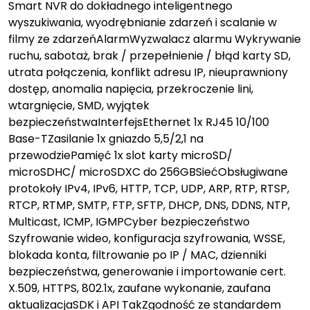
Smart NVR do dokładnego inteligentnego
wyszukiwania, wyodrębnianie zdarzeń i scalanie w
filmy ze zdarzeńAlarmWyzwalacz alarmu Wykrywanie
ruchu, sabotaż, brak / przepełnienie / błąd karty SD,
utrata połączenia, konflikt adresu IP, nieuprawniony
dostęp, anomalia napięcia, przekroczenie lini,
wtargnięcie, SMD, wyjątek
bezpieczeństwaInterfejsEthernet 1x RJ45 10/100
Base-TZasilanie 1x gniazdo 5,5/2,1 na
przewodziePamięć 1x slot karty microSD/
microSDHC/ microSDXC do 256GBSiećObsługiwane
protokoły IPv4, IPv6, HTTP, TCP, UDP, ARP, RTP, RTSP,
RTCP, RTMP, SMTP, FTP, SFTP, DHCP, DNS, DDNS, NTP,
Multicast, ICMP, IGMPCyber bezpieczeństwo
Szyfrowanie wideo, konfiguracja szyfrowania, WSSE,
blokada konta, filtrowanie po IP / MAC, dzienniki
bezpieczeństwa, generowanie i importowanie cert.
X.509, HTTPS, 802.1x, zaufane wykonanie, zaufana
aktualizacjaSDK i API TakZgodność ze standardem