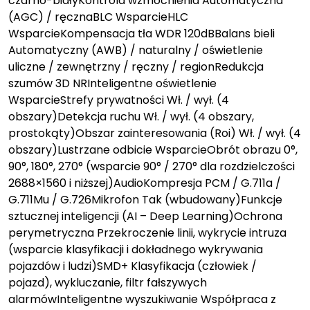
czarno-białyKontrola wzmocnienia Automatyczna
(AGC) / ręcznaBLC WsparcieHLC
WsparcieKompensacja tła WDR 120dBBalans bieli
Automatyczny (AWB) / naturalny / oświetlenie
uliczne / zewnętrzny / ręczny / regionRedukcja
szumów 3D NRInteligentne oświetlenie
WsparcieStrefy prywatności Wł. / wył. (4
obszary)Detekcja ruchu Wł. / wył. (4 obszary,
prostokąty)Obszar zainteresowania (Roi) Wł. / wył. (4
obszary)Lustrzane odbicie WsparcieObrót obrazu 0°,
90°, 180°, 270° (wsparcie 90° / 270° dla rozdzielczości
2688×1560 i niższej)AudioKompresja PCM / G.711a /
G.711Mu / G.726Mikrofon Tak (wbudowany)Funkcje
sztucznej inteligencji (AI – Deep Learning)Ochrona
perymetryczna Przekroczenie linii, wykrycie intruza
(wsparcie klasyfikacji i dokładnego wykrywania
pojazdów i ludzi)SMD+ Klasyfikacja (człowiek /
pojazd), wykluczanie, filtr fałszywych
alarmówInteligentne wyszukiwanie Współpraca z