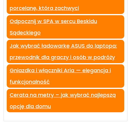
porcelanę, która zachwyci
Odpocznij w SPA w sercu Beskidu
Sądeckiego
Jak wybrać ładowarkę ASUS do laptopa:
przewodnik dla graczy i osób w podróży
Gniazdka i włączniki Aria — elegancja i
funkcjonalność
Cerata na metry – jak wybrać najlepszą
opcję dla domu