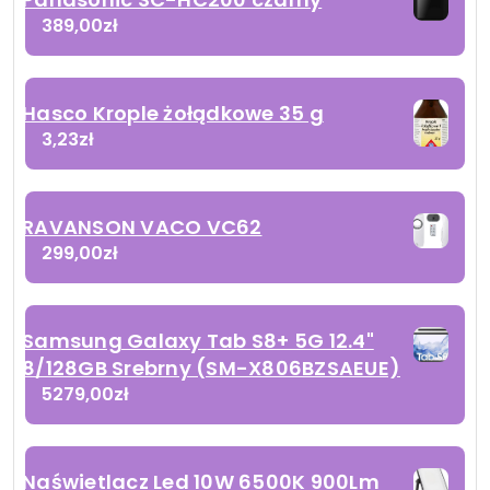
389,00
zł
Hasco Krople żołądkowe 35 g
3,23
zł
RAVANSON VACO VC62
299,00
zł
Samsung Galaxy Tab S8+ 5G 12.4"
8/128GB Srebrny (SM-X806BZSAEUE)
5279,00
zł
Naświetlacz Led 10W 6500K 900Lm