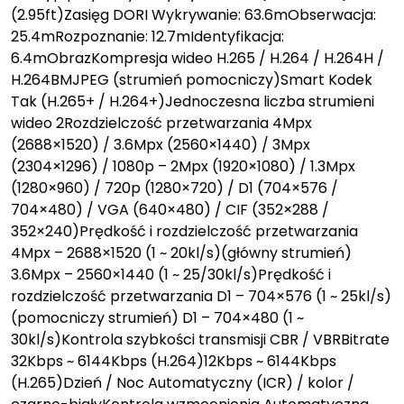
(2.95ft)Zasięg DORI Wykrywanie: 63.6mObserwacja:
25.4mRozpoznanie: 12.7mIdentyfikacja:
6.4mObrazKompresja wideo H.265 / H.264 / H.264H /
H.264BMJPEG (strumień pomocniczy)Smart Kodek
Tak (H.265+ / H.264+)Jednoczesna liczba strumieni
wideo 2Rozdzielczość przetwarzania 4Mpx
(2688×1520) / 3.6Mpx (2560×1440) / 3Mpx
(2304×1296) / 1080p – 2Mpx (1920×1080) / 1.3Mpx
(1280×960) / 720p (1280×720) / D1 (704×576 /
704×480) / VGA (640×480) / CIF (352×288 /
352×240)Prędkość i rozdzielczość przetwarzania
4Mpx – 2688×1520 (1 ~ 20kl/s)(główny strumień)
3.6Mpx – 2560×1440 (1 ~ 25/30kl/s)Prędkość i
rozdzielczość przetwarzania D1 – 704×576 (1 ~ 25kl/s)
(pomocniczy strumień) D1 – 704×480 (1 ~
30kl/s)Kontrola szybkości transmisji CBR / VBRBitrate
32Kbps ~ 6144Kbps (H.264)12Kbps ~ 6144Kbps
(H.265)Dzień / Noc Automatyczny (ICR) / kolor /