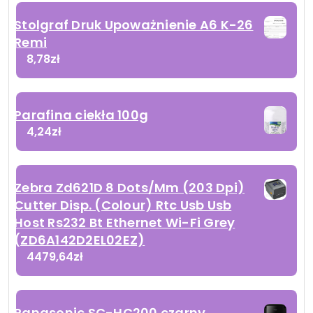
Stolgraf Druk Upoważnienie A6 K-26
Remi
8,78
zł
Parafina ciekła 100g
4,24
zł
Zebra Zd621D 8 Dots/Mm (203 Dpi)
Cutter Disp. (Colour) Rtc Usb Usb
Host Rs232 Bt Ethernet Wi-Fi Grey
(ZD6A142D2EL02EZ)
4479,64
zł
Panasonic SC-HC200 czarny