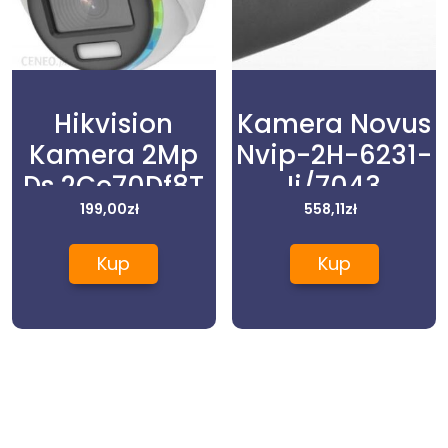
Hikvision
Kamera Novus
Kamera 2Mp
Nvip-2H-6231-
Ds 2Ce70Df8T
Ii/7043
199,00
Mf
zł
558,11
zł
(300614188)
Kup
Kup