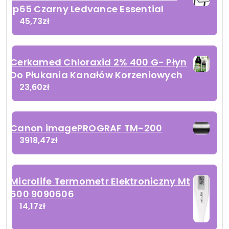
Ip65 Czarny Ledvance Essential
45,73
zł
Cerkamed Chloraxid 2% 400 G- Płyn
Do Płukania Kanałów Korzeniowych
23,60
zł
Canon imagePROGRAF TM-200
3918,47
zł
Microlife Termometr Elektroniczny Mt
600 9090606
14,17
zł