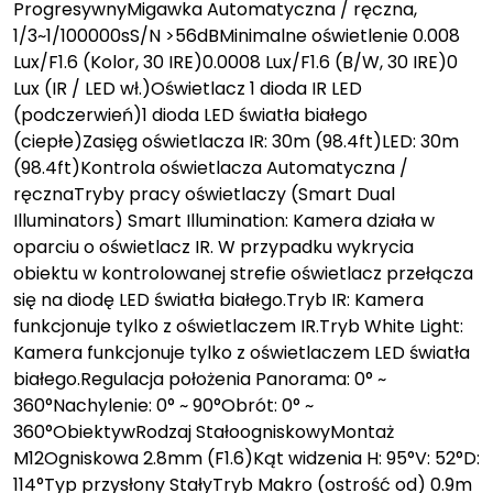
ProgresywnyMigawka Automatyczna / ręczna,
1/3~1/100000sS/N >56dBMinimalne oświetlenie 0.008
Lux/F1.6 (Kolor, 30 IRE)0.0008 Lux/F1.6 (B/W, 30 IRE)0
Lux (IR / LED wł.)Oświetlacz 1 dioda IR LED
(podczerwień)1 dioda LED światła białego
(ciepłe)Zasięg oświetlacza IR: 30m (98.4ft)LED: 30m
(98.4ft)Kontrola oświetlacza Automatyczna /
ręcznaTryby pracy oświetlaczy (Smart Dual
Illuminators) Smart Illumination: Kamera działa w
oparciu o oświetlacz IR. W przypadku wykrycia
obiektu w kontrolowanej strefie oświetlacz przełącza
się na diodę LED światła białego.Tryb IR: Kamera
funkcjonuje tylko z oświetlaczem IR.Tryb White Light:
Kamera funkcjonuje tylko z oświetlaczem LED światła
białego.Regulacja położenia Panorama: 0° ~
360°Nachylenie: 0° ~ 90°Obrót: 0° ~
360°ObiektywRodzaj StałoogniskowyMontaż
M12Ogniskowa 2.8mm (F1.6)Kąt widzenia H: 95°V: 52°D:
114°Typ przysłony StałyTryb Makro (ostrość od) 0.9m