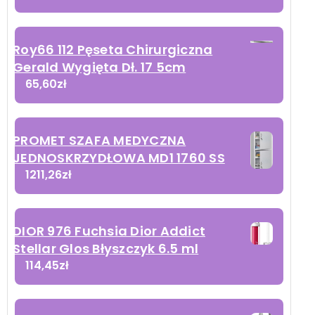
Roy66 112 Pęseta Chirurgiczna
Gerald Wygięta Dł. 17 5cm
65,60
zł
PROMET SZAFA MEDYCZNA
JEDNOSKRZYDŁOWA MD1 1760 SS
1211,26
zł
DIOR 976 Fuchsia Dior Addict
Stellar Glos Błyszczyk 6.5 ml
114,45
zł