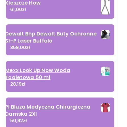
Kleszcze How
61,00
zł
Dewalt Bhp Dewalt Buty Ochronne
S1-P Laser Buffalo
359,00
zł
Mexx Look Up Now Woda
Toaletowa 50 ml
28,19
zł
Pl Bluza Medyczna Chirurgiczna
Damska 2Xl
50,92
zł