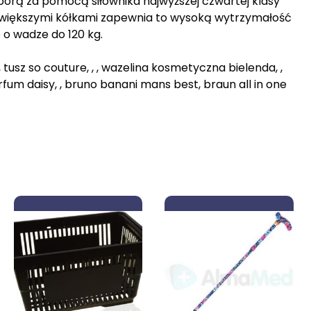
porą za pomocą siłownika najwyższej czwartej klasy
, większymi kółkami zapewnia to wysoką wytrzymałość
b o wadze do 120 kg.
 tusz so couture, , , wazelina kosmetyczna bielenda, ,
rfum daisy, , bruno banani mans best, braun all in one