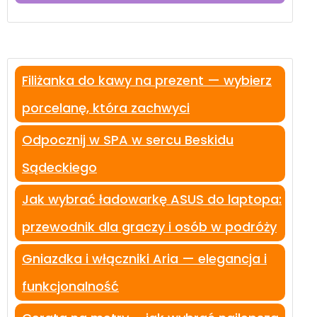
Filiżanka do kawy na prezent — wybierz
porcelanę, która zachwyci
Odpocznij w SPA w sercu Beskidu
Sądeckiego
Jak wybrać ładowarkę ASUS do laptopa:
przewodnik dla graczy i osób w podróży
Gniazdka i włączniki Aria — elegancja i
funkcjonalność