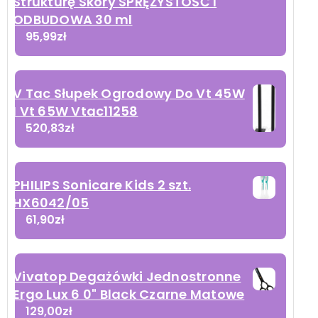
Strukturę Skóry SPRĘŻYSTOŚĆ I
ODBUDOWA 30 ml
95,99
zł
V Tac Słupek Ogrodowy Do Vt 45W
I Vt 65W Vtac11258
520,83
zł
PHILIPS Sonicare Kids 2 szt.
HX6042/05
61,90
zł
Vivatop Degażówki Jednostronne
Ergo Lux 6 0" Black Czarne Matowe
129,00
zł