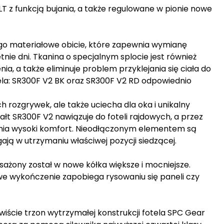
T z funkcją bujania, a także regulowane w pionie nowe
ego materiałowe obicie, które zapewnia wymianę
tnie dni. Tkanina o specjalnym splocie jest również
a, a także eliminuje problem przyklejania się ciała do
ela: SR300F V2 BK oraz SR300F V2 RD odpowiednio
 rozgrywek, ale także uciecha dla oka i unikalny
łt SR300F V2 nawiązuje do foteli rajdowych, a przez
wnia wysoki komfort. Nieodłączonym elementem są
ją w utrzymaniu właściwej pozycji siedzącej.
ażony został w nowe kółka większe i mocniejsze.
owe wykończenie zapobiega rysowaniu się paneli czy
ście trzon wytrzymałej konstrukcji fotela SPC Gear