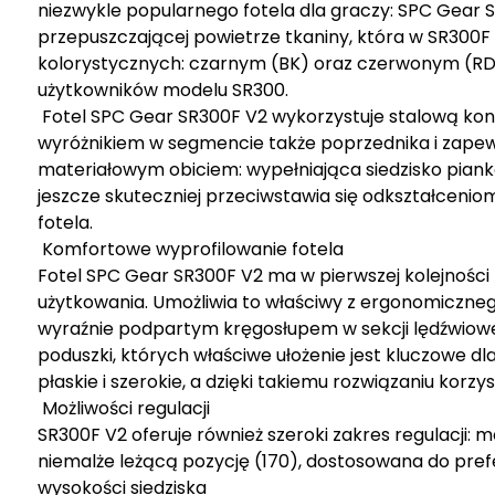
niezwykle popularnego fotela dla graczy: SPC Gear S
przepuszczającej powietrze tkaniny, która w SR300
kolorystycznych: czarnym (BK) oraz czerwonym (RD).
użytkowników modelu SR300.
Fotel SPC Gear SR300F V2 wykorzystuje stalową kon
wyróżnikiem w segmencie także poprzednika i zapew
materiałowym obiciem: wypełniająca siedzisko piank
jeszcze skuteczniej przeciwstawia się odkształceni
fotela.
Komfortowe wyprofilowanie fotela
Fotel SPC Gear SR300F V2 ma w pierwszej kolejnośc
użytkowania. Umożliwia to właściwy z ergonomicznego
wyraźnie podpartym kręgosłupem w sekcji lędźwiowej i
poduszki, których właściwe ułożenie jest kluczowe d
płaskie i szerokie, a dzięki takiemu rozwiązaniu korzy
Możliwości regulacji
SR300F V2 oferuje również szeroki zakres regulacji:
niemalże leżącą pozycję (170), dostosowana do pref
wysokości siedziska