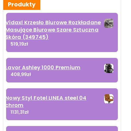
Produkty
Vidaxl Krzesło Biurowe Rozkładane
Masujące Biurowe Szare Sztuczna
Skóra (349745)
519,19
zł
Lavor Ashley 1000 Premium
408,99
zł
Nowy Styl Fotel LINEA steel 04
chrom
1131,31
zł