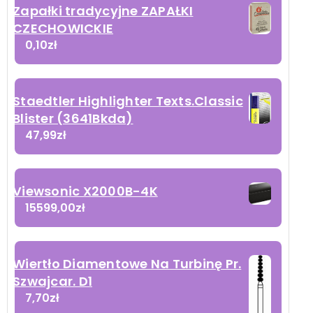
Zapałki tradycyjne ZAPAŁKI
CZECHOWICKIE
0,10
zł
Staedtler Highlighter Texts.Classic
Blister (3641Bkda)
47,99
zł
Viewsonic X2000B-4K
15599,00
zł
Wiertło Diamentowe Na Turbinę Pr.
Szwajcar. D1
7,70
zł