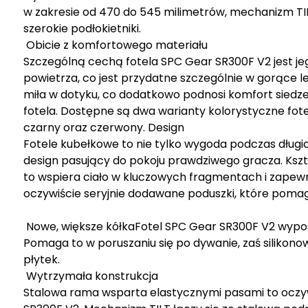
w zakresie od 470 do 545 milimetrów, mechanizm TIL
szerokie podłokietniki.
Obicie z komfortowego materiału
Szczególną cechą fotela SPC Gear SR300F V2 jest j
powietrza, co jest przydatne szczególnie w gorące le
miła w dotyku, co dodatkowo podnosi komfort siedzeni
fotela. Dostępne są dwa warianty kolorystyczne fot
czarny oraz czerwony. Design
Fotele kubełkowe to nie tylko wygoda podczas długich
design pasujący do pokoju prawdziwego gracza. Kszta
to wspiera ciało w kluczowych fragmentach i zape
oczywiście seryjnie dodawane poduszki, które pomaga
Nowe, większe kółkaFotel SPC Gear SR300F V2 wypos
Pomaga to w poruszaniu się po dywanie, zaś silikon
płytek.
Wytrzymała konstrukcja
Stalowa rama wsparta elastycznymi pasami to oczywi