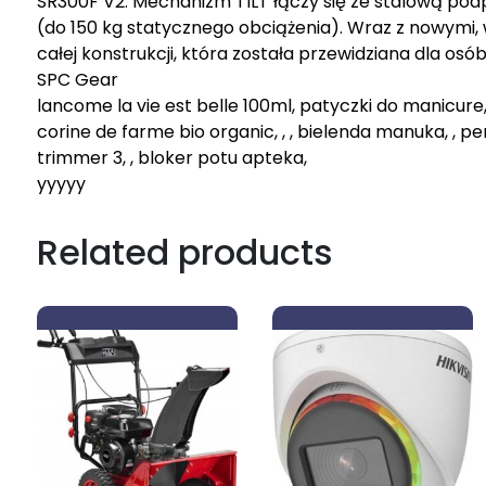
SR300F V2. Mechanizm TILT łączy się ze stalową pod
(do 150 kg statycznego obciążenia). Wraz z nowymi
całej konstrukcji, która została przewidziana dla osó
SPC Gear
lancome la vie est belle 100ml, patyczki do manicure,
corine de farme bio organic, , , bielenda manuka, , pe
trimmer 3, , bloker potu apteka,
yyyyy
Related products