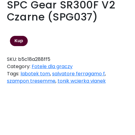
SPC Gear SR300F V2
Czarne (SPG037)
799,00
zł
Kup
SKU:
b5c18a288ff5
Category:
Fotele dla graczy
Tags:
labotek tom
,
salvatore ferragamo f
,
szampon tresemme
,
tonik wcierka vianek