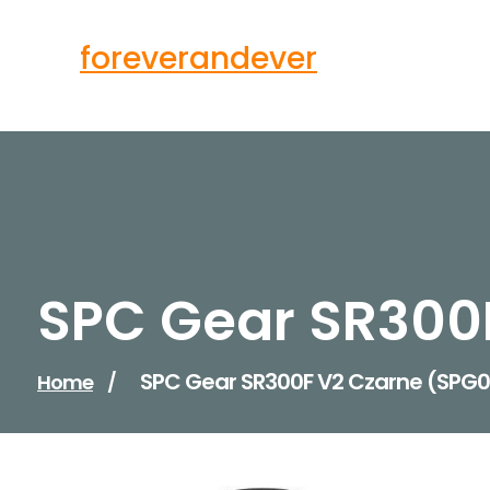
Skip
to
foreverandever
content
SPC Gear SR300
SPC Gear SR300F V2 Czarne (SPG
Home
/