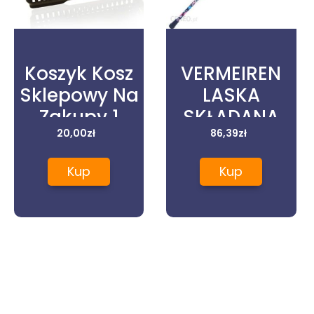
Koszyk Kosz
VERMEIREN
Sklepowy Na
LASKA
Zakupy 1
SKŁADANA
Rączka
20,00
zł
FLORA 1
86,39
zł
Koszyki
Kup
Kup