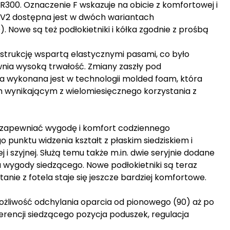
R300. Oznaczenie F wskazuje na obicie z komfortowej i
F V2 dostępna jest w dwóch wariantach
 Nowe są też podłokietniki i kółka zgodnie z prośbą
strukcję wspartą elastycznymi pasami, co było
nia wysoką trwałość. Zmiany zaszły pod
a wykonana jest w technologii molded foam, która
om wynikającym z wielomiesięcznego korzystania z
i zapewniać wygodę i komfort codziennego
 punktu widzenia kształt z płaskim siedziskiem i
 szyjnej. Służą temu także m.in. dwie seryjnie dodane
la wygody siedzącego. Nowe podłokietniki są teraz
stanie z fotela staje się jeszcze bardziej komfortowe.
 możliwość odchylania oparcia od pionowego (90) aż po
erencji siedzącego pozycja poduszek, regulacja