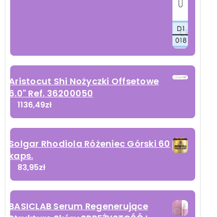
Aristocut Shi Nożyczki Offsetowe
6.0" Ref. 36200050
1136,49
zł
Solgar Rhodiola Różeniec Górski 60
kaps.
83,95
zł
BASICLAB Serum Regenerujące