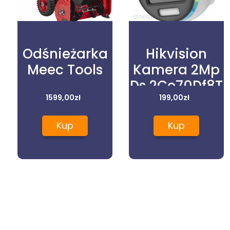
Odśnieżarka
Hikvision
Meec Tools
Kamera 2Mp
Ds 2Ce70Df8T
1599,00
zł
199,00
Mf
zł
(300614188)
Kup
Kup