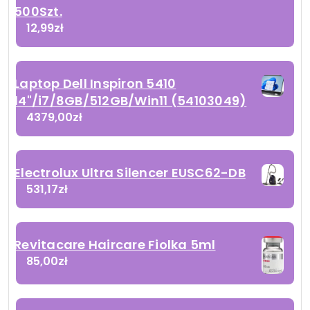
500Szt.
12,99
zł
Laptop Dell Inspiron 5410
14"/i7/8GB/512GB/Win11 (54103049)
4379,00
zł
Electrolux Ultra Silencer EUSC62-DB
531,17
zł
Revitacare Haircare Fiolka 5ml
85,00
zł