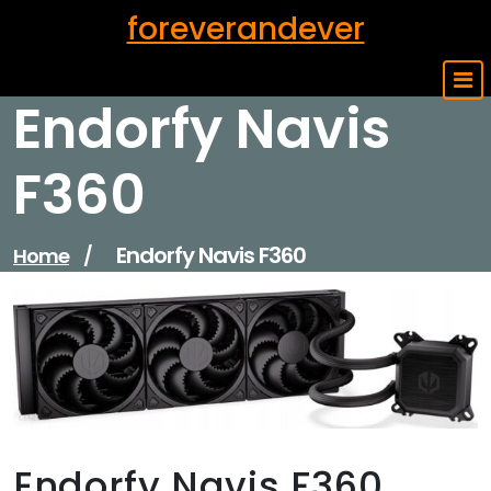
Skip
foreverandever
to
content
Endorfy Navis
F360
Endorfy Navis F360
Home
/
Endorfy Navis F360