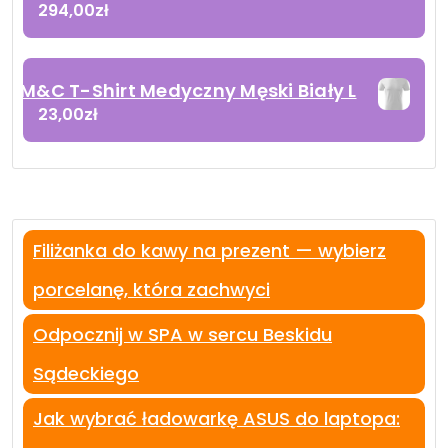
294,00
zł
M&C T-Shirt Medyczny Męski Biały L
23,00
zł
Filiżanka do kawy na prezent — wybierz
porcelanę, która zachwyci
Odpocznij w SPA w sercu Beskidu
Sądeckiego
Jak wybrać ładowarkę ASUS do laptopa: