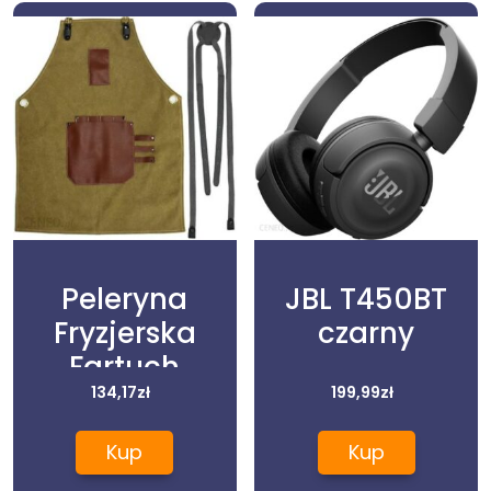
Peleryna
JBL T450BT
Fryzjerska
czarny
Fartuch
Skórzany Do
134,17
zł
199,99
zł
Salonu Zielony
Kup
Kup