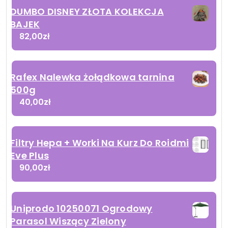
DUMBO DISNEY ZŁOTA KOLEKCJA
BAJEK
82,00
zł
Rafex Nalewka żołądkowa tarnina
500g
40,00
zł
Filtry Hepa + Worki Na Kurz Do Roidmi
Eve Plus
90,00
zł
Uniprodo 10250071 Ogrodowy
Parasol Wiszący Zielony