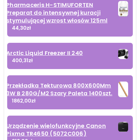
Pharmaceris H-STIMUFORTEN
Preparat do intensywnej kuracji
stymulującej wzrost włosów 125ml
44,30
zł
Arctic Liquid Freezer II 240
400,31
zł
Przekładka Tekturowa 800X600Mm
3W B 280G/M2 Szary Paleta 1400szt.
1862,00
zł
Urządzenie wielofunkcyjne Canon
Pixma TR4650 (5072C006)