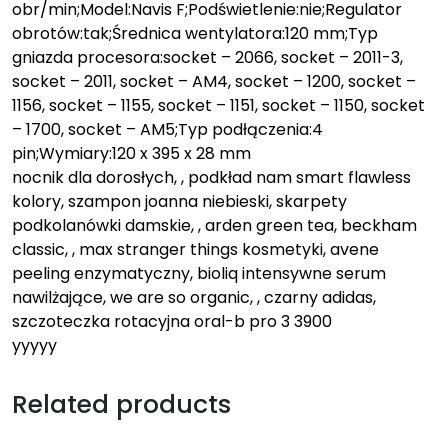
obr/min;Model:Navis F;Podświetlenie:nie;Regulator
obrotów:tak;Średnica wentylatora:120 mm;Typ
gniazda procesora:socket – 2066, socket – 2011-3,
socket – 2011, socket – AM4, socket – 1200, socket –
1156, socket – 1155, socket – 1151, socket – 1150, socket
– 1700, socket – AM5;Typ podłączenia:4
pin;Wymiary:120 x 395 x 28 mm
nocnik dla dorosłych, , podkład nam smart flawless
kolory, szampon joanna niebieski, skarpety
podkolanówki damskie, , arden green tea, beckham
classic, , max stranger things kosmetyki, avene
peeling enzymatyczny, bioliq intensywne serum
nawilżające, we are so organic, , czarny adidas,
szczoteczka rotacyjna oral-b pro 3 3900
yyyyy
Related products