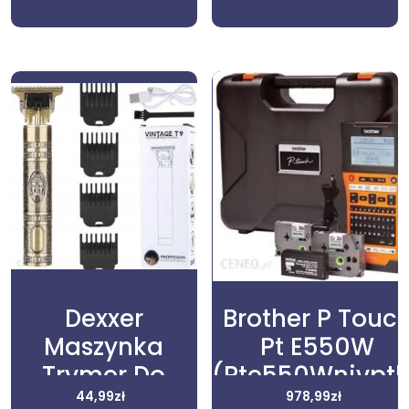
Dexxer
Brother P Touc
Maszynka
Pt E550W
Trymer Do
(Pte550Wnivptl
Strzyżenia
44,99
zł
978,99
zł