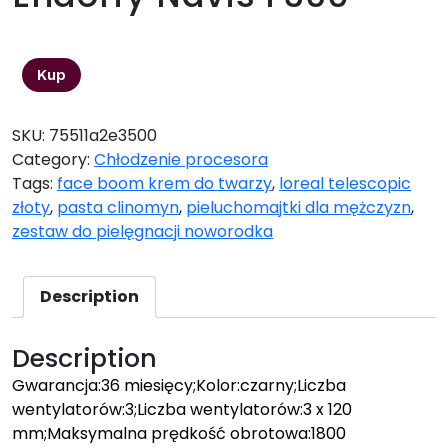
519,00
zł
Kup
SKU:
75511a2e3500
Category:
Chłodzenie procesora
Tags:
face boom krem do twarzy
,
loreal telescopic
złoty
,
pasta clinomyn
,
pieluchomajtki dla mężczyzn
,
zestaw do pielęgnacji noworodka
Description
Description
Gwarancja:36 miesięcy;Kolor:czarny;Liczba
wentylatorów:3;Liczba wentylatorów:3 x 120
mm;Maksymalna prędkość obrotowa:1800