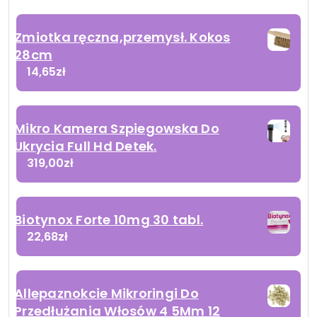
Zmiotka ręczna,przemysł. Kokos
28cm
14,65
zł
Mikro Kamera Szpiegowska Do
Ukrycia Full Hd Detek.
319,00
zł
Biotynox Forte 10mg 30 tabl.
22,68
zł
Allepaznokcie Mikroringi Do
Przedłużania Włosów 4 5Mm 12