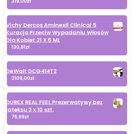
319,00
zł
Vichy Dercos Aminexil Clinical 5
Kuracja Przeciw Wypadaniu Włosów
Dla Kobiet 21 X 6 ML
130,81
zł
DeWalt DCG414T2
2109,00
zł
DUREX REAL FEEL Prezerwatywy bez
lateksu 2 x 10 szt.
75,69
zł