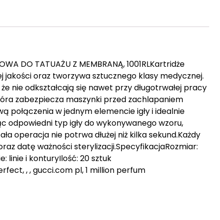
ŁOWA DO TATUAŻU Z MEMBRANĄ, 1001RLKartridże
iej jakości oraz tworzywa sztucznego klasy medycznej.
 że nie odkształcają się nawet przy długotrwałej pracy
tóra zabezpiecza maszynki przed zachlapaniem
ą połączenia w jednym elemencie igły i idealnie
jąc odpowiedni typ igły do wykonywanego wzoru,
ła operacja nie potrwa dłużej niż kilka sekund.Każdy
oraz datę ważności sterylizacji.SpecyfikacjaRozmiar:
linie i konturyIlość: 20 sztuk
rfect, , , gucci.com pl, 1 million perfum