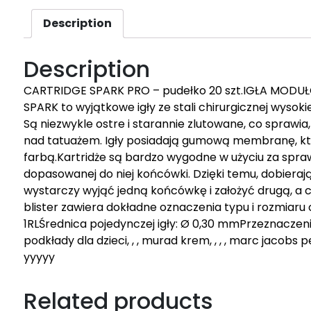
Description
Description
CARTRIDGE SPARK PRO – pudełko 20 szt.IGŁA MODU
SPARK to wyjątkowe igły ze stali chirurgicznej wysok
Są niezwykle ostre i starannie zlutowane, co sprawia,
nad tatuażem. Igły posiadają gumową membranę, k
farbą.Kartridże są bardzo wygodne w użyciu za spraw
dopasowanej do niej końcówki. Dzięki temu, dobiera
wystarczy wyjąć jedną końcówkę i założyć drugą, a ca
blister zawiera dokładne oznaczenia typu i rozmiaru 
1RLŚrednica pojedynczej igły: Ø 0,30 mmPrzeznaczenie: 
podkłady dla dzieci, , , murad krem, , , , marc jacobs pe
yyyyy
Related products