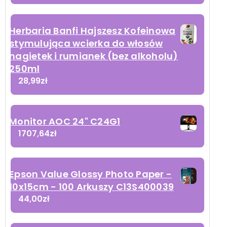
Herbaria Banfi Hajszesz Kofeinowa
stymulująca wcierka do włosów
nagietek i rumianek (bez alkoholu)
250ml
28,99
zł
Monitor AOC 24" C24G1
1707,64
zł
Epson Value Glossy Photo Paper -
10x15cm - 100 Arkuszy C13S400039
44,00
zł