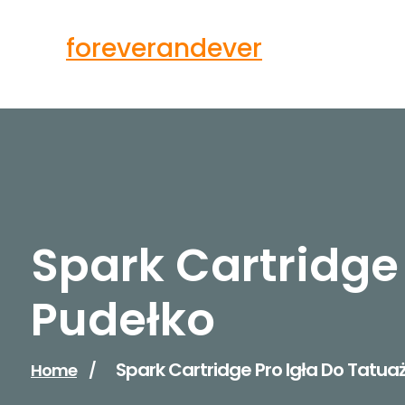
Skip
to
foreverandever
content
Spark Cartridge
Pudełko
Spark Cartridge Pro Igła Do Tatua
Home
/