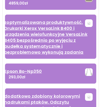
4859,00
zł
zoptymalizowana produktywność.
Drukarki Xerox VersaLink B400 i
urządzenia wielofunkcyjne VersaLink
B405 bezpośrednio po wyjęciu z
pudełka systematycznie i
bezproblemowo wykonują zadania
Epson Bo-Np350
293,00
zł
dodatkowo zdobiony kolorowymi
nadrukami ptaków. Odczytu