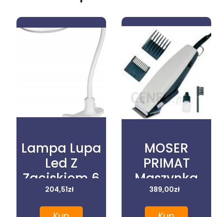
Lampa Lupa
MOSER
Led Z
PRIMAT
Zaciskiem 6
Maszynka
204,51
W
zł
MOSER typ
389,00
zł
1230
Kup
Kup