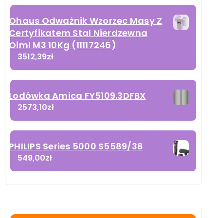
Ohaus Odważnik Wzorzec Masy Z
Certyfikatem Stal Nierdzewna
Oiml M3 10Kg (11117246)
3512,39
zł
Lodówka Amica FY5109.3DFBX
2573,10
zł
PHILIPS Series 5000 S5589/38
549,00
zł