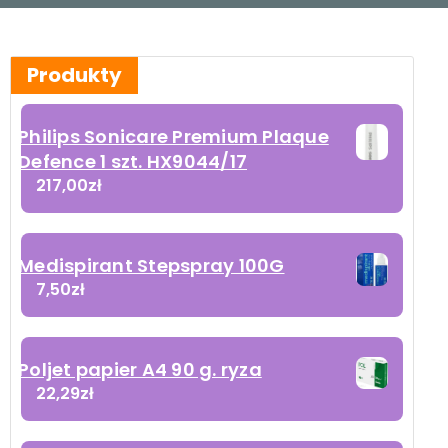
Produkty
Philips Sonicare Premium Plaque
Defence 1 szt. HX9044/17
217,00
zł
Medispirant Stepspray 100G
7,50
zł
Poljet papier A4 90 g. ryza
22,29
zł