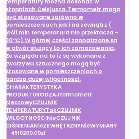
temperatury można dokonać w
stopniach Celsjusza. Termometr mogą
być stosowane zarówno w
pomieszczeniach jak i na zewnątrz (
jeśli min temperatura nie przekracza –
30°C).W górnej części zaopatrzone są
w otwór służący to ich zamocowania.
Ze względu na to iż są wykonane z
tworzywa sztucznego mogą być
stosowane w pomieszczeniach o
bardzo dużej wilgotności.
CHARAKTERYSTYKA
PRODUKTURODZAJtermometr
cieczowyCZUJNIK
TEMPERATURYTakCZUJNIK
WILGOTNOŚCINieCZUJNIK
CIŚNIENIANieZEWNĘTRZNYNieWYMIARY
4510200,00
zł