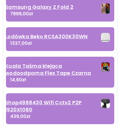
Samsung Galaxy Z Fold 2
7899,00
zł
Lodówka Beko RCSA300K30WN
1337,00
zł
Kuala Taśma klejąca
wodoodporna Flex Tape Czarna
14,60
zł
Shop4988430 Wifi Cctv2 P2P
1920X1080
439,00
zł