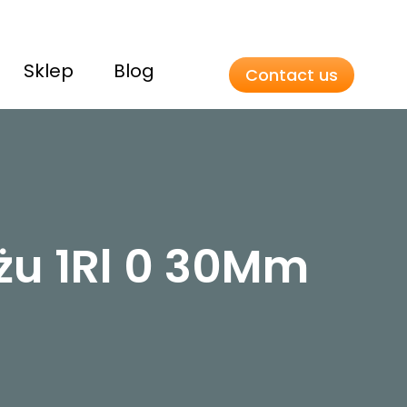
Sklep
Blog
Contact us
ażu 1Rl 0 30Mm