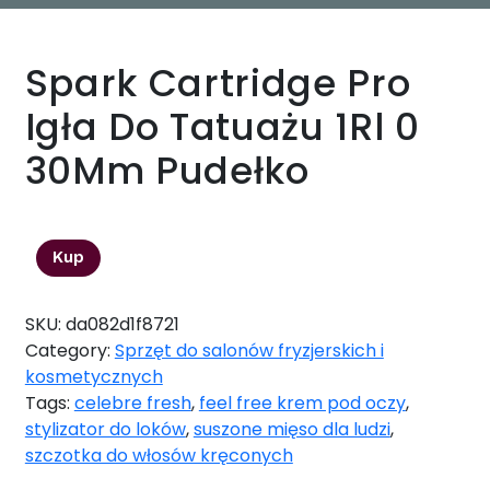
Spark Cartridge Pro
Igła Do Tatuażu 1Rl 0
30Mm Pudełko
82,20
zł
Kup
SKU:
da082d1f8721
Category:
Sprzęt do salonów fryzjerskich i
kosmetycznych
Tags:
celebre fresh
,
feel free krem pod oczy
,
stylizator do loków
,
suszone mięso dla ludzi
,
szczotka do włosów kręconych