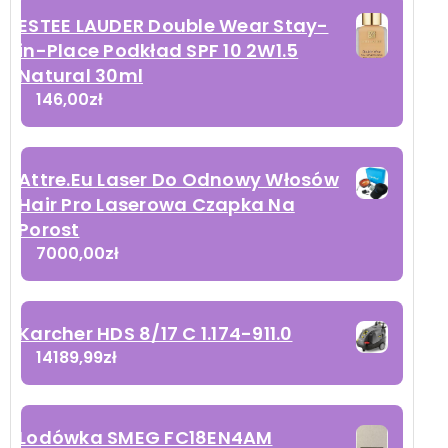
ESTEE LAUDER Double Wear Stay-
in-Place Podkład SPF 10 2W1.5
Natural 30ml
146,00
zł
Attre.Eu Laser Do Odnowy Włosów
Hair Pro Laserowa Czapka Na
Porost
7000,00
zł
Karcher HDS 8/17 C 1.174-911.0
14189,99
zł
Lodówka SMEG FC18EN4AM