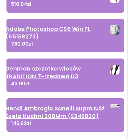
510,94
zł
Adobe Photoshop CS6 Win PL
(65158273)
780,00
zł
Denman szczotka włosów
TRADITION 7-rzędowa D3
43,90
zł
Hendi Ambrogio Sanelli Supra Nóż
Szefa Kuchni 300Mm (S349030)
146,62
zł