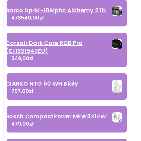
Barco Dp4K-18Blphc Alchemy 2Tb
478540,00
zł
Corsair Dark Core RGB Pro
(CH9315411EU)
349,00
zł
CIARKO NTO 60 WH Biały
797,00
zł
Bosch CompactPower MFW3X14W
479,00
zł