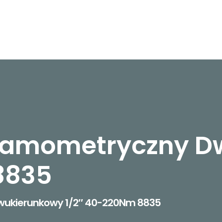
namometryczny D
8835
wukierunkowy 1/2″ 40-220Nm 8835