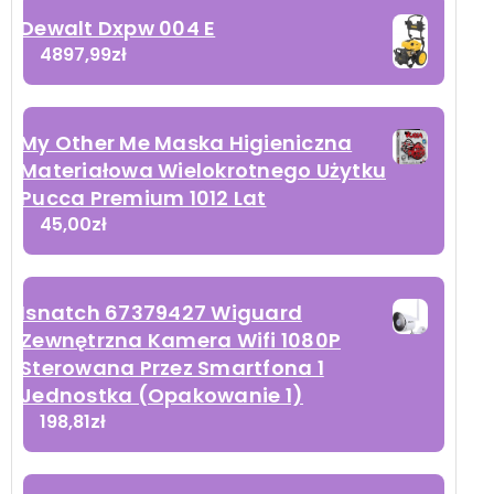
Dewalt Dxpw 004 E
4897,99
zł
My Other Me Maska Higieniczna
Materiałowa Wielokrotnego Użytku
Pucca Premium 1012 Lat
45,00
zł
Isnatch 67379427 Wiguard
Zewnętrzna Kamera Wifi 1080P
Sterowana Przez Smartfona 1
Jednostka (Opakowanie 1)
198,81
zł