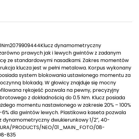
220Nm2079909444Klucz dynamometryczny
 zarówno prawych jak i lewych gwintów z zadanym
acę ze standardowymi nasadkami. Zakres momentów
rukcja klucza jest w pełni metalowa. Korpus wykonany
cz posiada system blokowania ustawionego momentu za
czynną blokadą. W głowicy znajduje się mocny
filowana rękojeść pozwala na pewny, precyzyjny
rotowego z dokładnością do 0.5 Nm. Klucz posiada
a każdego momentu nastawionego w zakresie 20% – 100%
-6% dla gwintów lewych. Plastikowa kaseta pozwala
cz dynamometryczny dwukierunkowy 1/2″, 40-
UKTURA/PRODUCTS/NEO/01_MAIN_FOTO/08-
08-835