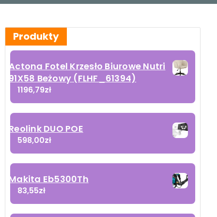
Produkty
Actona Fotel Krzesło Biurowe Nutri
91X58 Beżowy (FLHF_61394)
1196,79
zł
Reolink DUO POE
598,00
zł
Makita Eb5300Th
83,55
zł