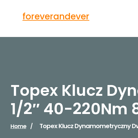
Skip
to
foreverandever
content
Topex Klucz Dy
1/2″ 40-220Nm 
Topex Klucz Dynamometryczny D
Home
/