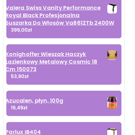
Valera Swiss Vanity Performance
Royal Black Profesjonalna
Suszarka Do Włosów Va8612Tb 2400W
399,00
zł
Konighoffer Wieszak Haczyk
Łazienkowy Metalowy Cosmic 18
Cm 150073
53,90
zł
Azucalen, płyn, 100g
16,49
zł
Parlux IB404