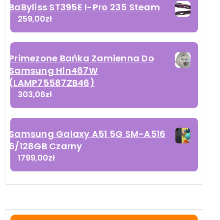
BaByliss ST395E I-Pro 235 Steam
259,00
zł
Primezone Bańka Zamienna Do
Samsung Hln467W
(LAMP75587ZB46)
303,06
zł
Samsung Galaxy A51 5G SM-A516
6/128GB Czarny
1799,00
zł