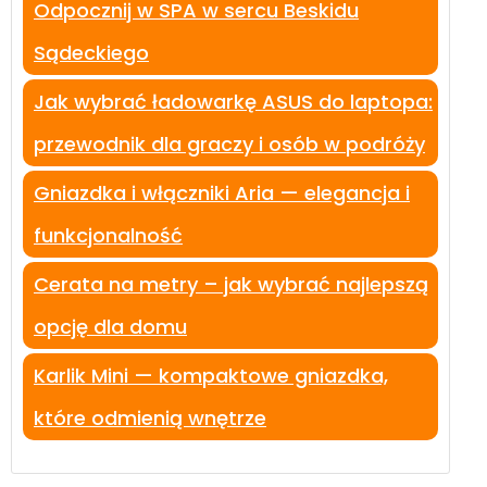
Odpocznij w SPA w sercu Beskidu
Sądeckiego
Jak wybrać ładowarkę ASUS do laptopa:
przewodnik dla graczy i osób w podróży
Gniazdka i włączniki Aria — elegancja i
funkcjonalność
Cerata na metry – jak wybrać najlepszą
opcję dla domu
Karlik Mini — kompaktowe gniazdka,
które odmienią wnętrze