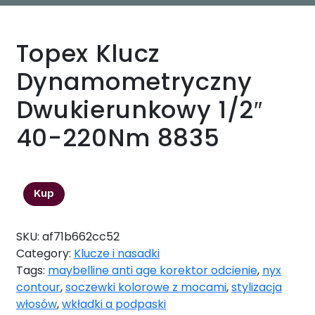
Topex Klucz
Dynamometryczny
Dwukierunkowy 1/2″
40-220Nm 8835
456,33
zł
Kup
SKU:
af71b662cc52
Category:
Klucze i nasadki
Tags:
maybelline anti age korektor odcienie
,
nyx
contour
,
soczewki kolorowe z mocami
,
stylizacja
włosów
,
wkładki a podpaski