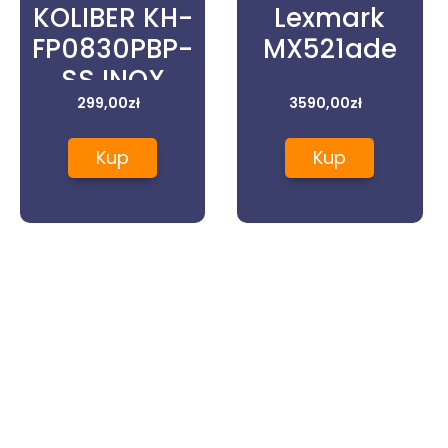
KOLIBER KH-
Lexmark
FP0830PBP-
MX521ade
SS INOX
299,00
zł
3590,00
zł
Kup
Kup