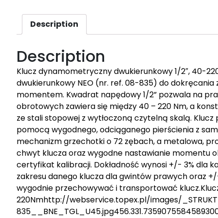
Description
Description
Klucz dynamometryczny dwukierunkowy 1/2″, 40-
dwukierunkowy NEO (nr. ref. 08-835) do dokręcania
momentem. Kwadrat napędowy 1/2” pozwala na pr
obrotowych zawiera się między 40 – 220 Nm, a konst
ze stali stopowej z wytłoczoną czytelną skalą. Klu
pomocą wygodnego, odciąganego pierścienia z samo
mechanizm grzechotki o 72 zębach, a metalowa, pro
chwyt klucza oraz wygodne nastawianie momentu ob
certyfikat kalibracji. Dokładność wynosi +/- 3% dl
zakresu danego klucza dla gwintów prawych oraz +/
wygodnie przechowywać i transportować klucz.Klu
220Nmhttp://webservice.topex.pl/images/_STR
835__BNE_TGL_U45.jpg456.331.735907558458930