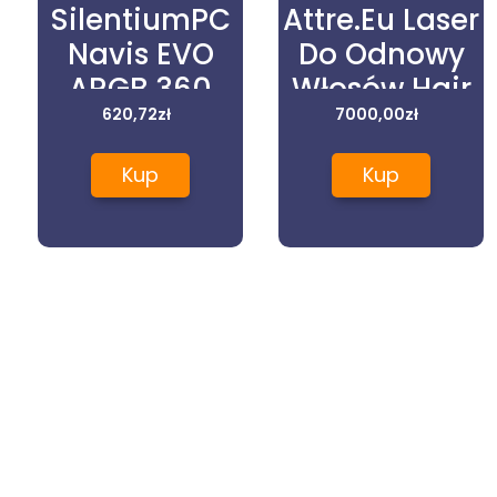
SilentiumPC
Attre.Eu Laser
Navis EVO
Do Odnowy
ARGB 360
Włosów Hair
(SPC242)
620,72
zł
Pro Laserowa
7000,00
zł
Czapka Na
Kup
Kup
Porost